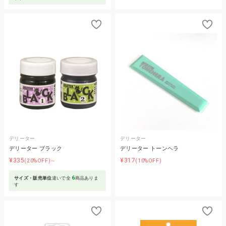
デリーター
デリーター
デリーター ブラック
デリーター トーンヘラ
¥335
¥317
(20%OFF)～
(10%OFF)
6
サイズ・販売単位
違いで全
商品ありま
す