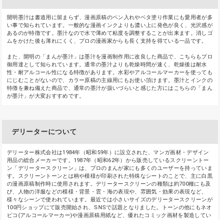
開明墨汁は書道用に留まらず、漫画原稿のペン入れやベタ塗り作業にも愛用者が多
い事で知られています。一般的な漫画インクよりも濃い上に発色が良く、光沢感が
あるのが特徴です。墨汁なので水で薄めて粘度を調整することが出来ます。消しゴ
ムをかけた後も薄れにくく、プロの漫画家からも長く支持を得ている一品です。
また、開明の「まんが墨汁」は墨汁を漫画制作用に改良した商品で、こちらもプロ
御用達として知られています。通常の墨汁よりも乾燥時間が速く、乾燥後は耐水
性・耐アルコール性になる特徴があります。水彩やアルコールマーカーを使っても
にじむことがないので、カラー原稿の主線用にもお使い頂けます。墨汁とインクの
特徴を兼ね備えた商品で、通常の墨汁が扱いづらいと感じた方にはこちらの「まん
が墨汁」が大変おすすめです。
デリーターについて
デリーター株式会社は1984年（昭和59年）に設立された、マンガ画材・デザイン
用品の総合メーカーです。1987年（昭和62年）から販売しているスクリーントー
ン「デリータースクリーン」は、プロのまんが家にも多くのユーザーを持っていま
す。スクリーントーンとは柄や模様が印刷された特殊なシートのことで、主に白黒
の漫画原稿制作時に使用されます。デリータースクリーンの種類は約700種にも及
び、人物の洋服などの模様・背景・雲・海の表現や、雰囲気・効果の表現など、
様々なシーンで使われています。最近では小さいサイズのデリータースクリーンが
100円ショップにて販売開始され、SNSで話題となりました。トーンの他にもネオ
ピコ(アルコールマーカー)や漫画原稿用紙など、優れたコミック画材を製造してい