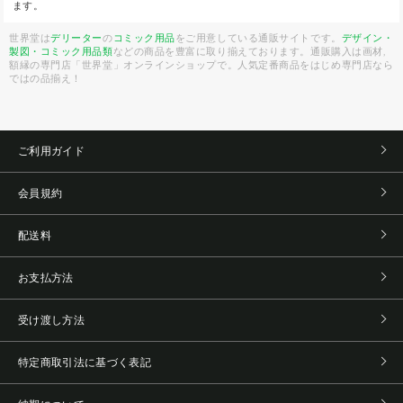
ます。
世界堂は
デリーター
の
コミック用品
をご用意している通販サイトです。
デザイン・
製図・コミック用品類
などの商品を豊富に取り揃えております。通販購入は画材,
額縁の専門店「世界堂」オンラインショップで。人気定番商品をはじめ専門店なら
ではの品揃え！
ご利用ガイド
会員規約
配送料
お支払方法
受け渡し方法
特定商取引法に基づく表記