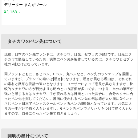
デリーター まんがツール
¥3,168
～
タチカワのペン先について
現在、日本のペン先ブランドは、タチカワ、日光、ゼブラの3種類です。日光はタ
チカワで製造しているため、実際にペン先を製作しているのは、タチカワとゼブラ
社の2社だけとなっています。
両ブランドともに、さじペン、Gペン、丸ペンなど、ペン先のランナップを展開し
ていますが、ブランドの違いは[硬さ]になります。硬さが異なる理由は、それぞれ
の素材と微細な設計の違いとなります。ユーザーによって意見が異なりますが、比
較的タチカワの方が日光よりも硬めという評価が多いです。つまり、自分の筆圧が
強いと感じる方はタチカワ、手が疲れる方は日光といった具合に、自分のクセに合
ったペン先を探してください。漫画に使われるペン先の形は線が太い順にGペン＞
さじペン＞日本字ペン＞スクールペン＞丸ペンの5種類となっています。お気に入
りの一本だけで描く人もいますし、Gペンと丸ペンでメリハリをつけて描く人もい
ますので、自分に合ったペン先で描きましょう。
開明の墨汁について