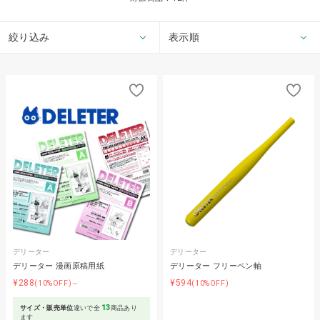
絞り込み
表示順
デリーター
デリーター
デリーター 漫画原稿用紙
デリーター フリーペン軸
¥288
¥594
(10%OFF)～
(10%OFF)
13
サイズ・販売単位
違いで全
商品あり
ます