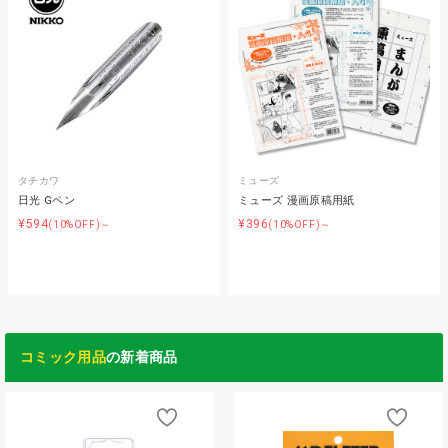
タチカワ
ミューズ
日光 Gペン
ミューズ 漫画原稿用紙
¥594
¥396
(10%OFF)～
(10%OFF)～
コミック用品
の新着商品