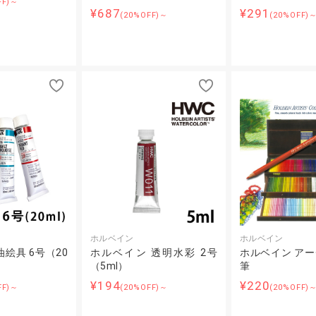
FF)～
¥687
¥291
(20%OFF)～
(20%OFF)
ホルベイン
ホルベイン
絵具 6号（20
ホルベイン 透明水彩 2号
ホルベイン ア
（5ml）
筆
¥194
¥220
FF)～
(20%OFF)～
(20%OFF)