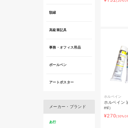
¥132
(20%O
額縁
高級筆記具
事務・オフィス用品
ボールペン
アートポスター
ホルベイン
ホルベイン 油
メーカー・ブランド
ml）
¥270
(30%O
あ行