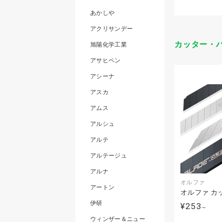
あかしや
アクリサンデー
カッター・
旭陽化学工業
アサヒペン
アシーナ
アスカ
アムス
アルシュ
アルテ
アルテージュ
アルナ
オルファ
アートン
オルファ カ
伊研
¥253
～
ウィンザー＆ニュー