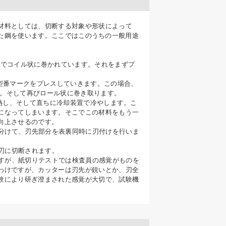
材料としては、切断する対象や形状によって
を高めた鋼を使います。ここではこのうちの一般用途
のでコイル状に巻かれています。それをまずプ
型番マークをプレスしていきます。この場合、
す。そして再びロール状に巻き取ります。
加熱し、そして直ちに冷却装置で冷やします。こ
になってしまいます。そこでこの材料をもう一
向上させるのです。
分けて、刃先部分を表裏同時に刃付けを行いま
刃に切断されます。
すが、紙切りテストでは検査員の感覚がものを
わけですが、カッターは刃先が鋭いとか、刃全
験により研ぎ澄まされた感覚が大切で、試験機