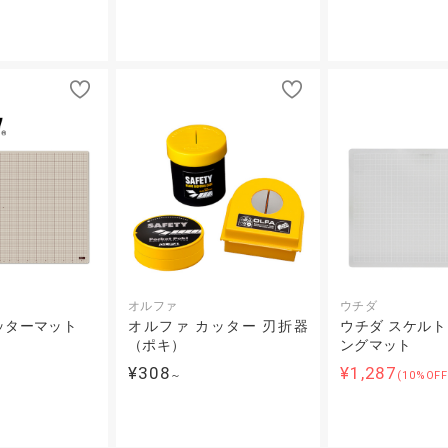
オルファ
ウチダ
ッターマット
オルファ カッター 刃折器
ウチダ スケル
（ポキ）
ングマット
¥308
¥1,287
～
(10%OF