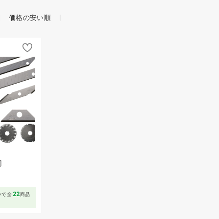
価格の安い順
刃
～
22
いで全
商品