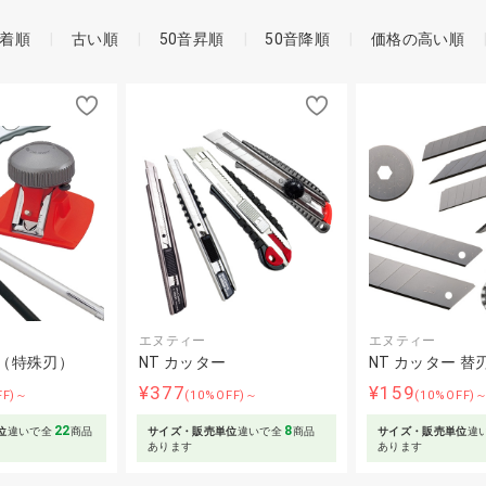
着順
古い順
50音昇順
50音降順
価格の高い順
エヌティー
エヌティー
ー（特殊刃）
NT カッター
NT カッター 替
¥377
¥159
FF)～
(10%OFF)～
(10%OFF)
22
8
位
違いで全
商品
サイズ・販売単位
違いで全
商品
サイズ・販売単位
違
あります
あります