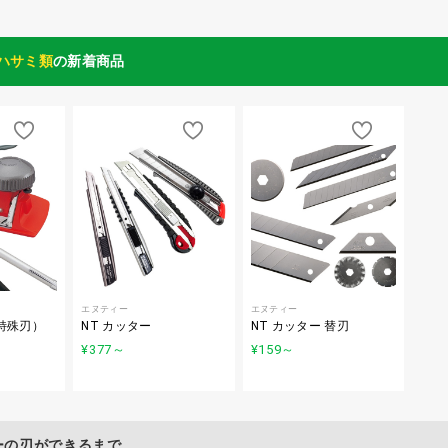
ハサミ類
の新着商品
エヌティー
エヌティー
特殊刃）
NT カッター
NT カッター 替刃
¥377
～
¥159
～
ーの刃ができるまで