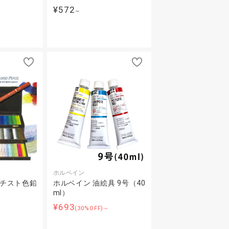
¥572
～
～
ホルベイン
ーチスト色鉛
ホルベイン 油絵具 9号（40
ml）
¥693
～
(30%OFF)～