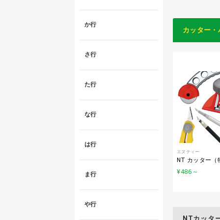
か行
カッター・
さ行
た行
な行
は行
エヌティー
NT カッター（
¥486
～
ま行
や行
NTカッタ