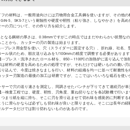
イフの材料は、一般用途向けには刃物用合金工具鋼を使いますが、その他の
J-2、GiN-5、SKS-7という耐蝕性や硬度や靭性（粘り強さ、しなやかさ）
ターの刃について、その作り方を紹介します。
となる鋼材の厚さは、0.38mmですがこの時点ではまだやわらかい状態な
ることから、カッターの刃の製造は始まります。
工
⋯プレス用金型を使い、穴（スライダーに固定する穴）、折れ線、社名、
ロール状のため、順次送り込みを1/100mmの精度で調整する必要がありま
程
⋯プレス・洗浄されたロール材を、850～1100℃の加熱炉に送り込んで
却は材料の硬度を高めるための処理ですが、それだけでは硬いものの脆い刃
送り込んで、今度は焼きなましを行い、材料の組織を均一に並べて耐脆性を
カッター刃製造の最後の加工は研磨ですが、ここではいろいろな砥石を使い
ンサーで穴の送り速さを測定し、同調させたパンチが下りてきて連続刃が単
成
⋯検査工程では、硬度、靭性、刃角度、重ね切りなどを各試験機で行いま
。つまり紙を縦に持ち、そこに刃を滑り込ませて切れ味を感覚的に判断する
ように滑らかならば必ずしも切れ味が良いと限りません。そこには長年の経
タルデータだけでは割り切れないものがあるのです。