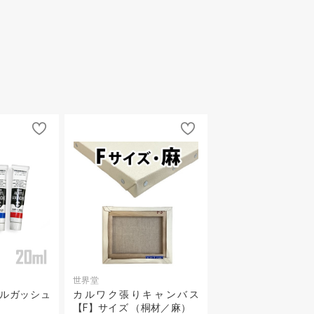
世界堂
リルガッシュ
カルワク張りキャンバス
【F】サイズ （桐材／麻）