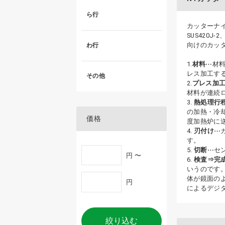
ら行
カッターナ
SUS420
向けのカッ
わ行
1.
材料
⋯材料
レス加工す
その他
2.
プレス加
材料が連続
3.
熱処理行
の加熱・冷
価格
度加熱炉に
4.
刃付け
⋯
す。
5.
切断
⋯セ
円 〜
6.
検査⇒完
いうのです
体が鏡面の
円
によるデジ
絞り込む