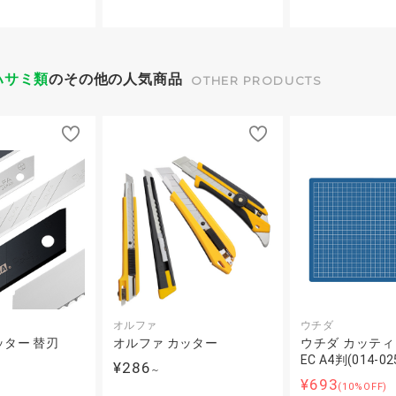
ハサミ類
のその他の人気商品
OTHER PRODUCTS
オルファ
ウチダ
ッター 替刃
オルファ カッター
ウチダ カッテ
EC A4判(014-02
¥286
～
¥693
(10%OFF)