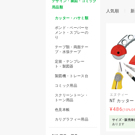
デザイン・製図・コミック
用品類
人気順
新
カッター・ハサミ類
ボンド・ペーパーセ
メント・スプレーの
り
テープ類・両面テー
プ・水張テープ
定規・テンプレー
ト・製図器
製図機・トレース台
コミック用品
エヌティー
スクリーントーン・
トーン用品
NT カッタ
¥486
色見本帳
(10%O
カリグラフィー用品
サイズ・販売単
あります