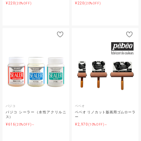
¥220
¥220
(20%OFF)
(20%OFF)
パジコ
ペベオ
パジコ シーラー（水性アクリルニ
ペベオ リノカット版画用ゴムローラ
ス）
ー
¥616
¥2,970
(20%OFF)～
(10%OFF)～