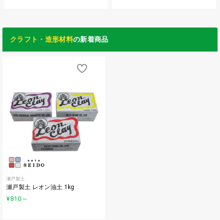
クラフト・造形材料
の新着商品
瀬戸製土
瀬戸製土 レオン油土 1kg
¥810
～