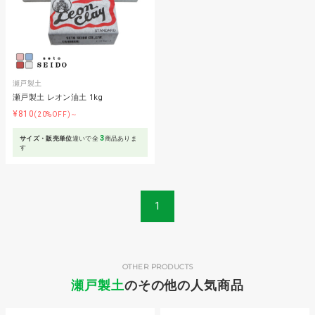
瀬戸製土
瀬戸製土 レオン油土 1kg
¥810
(20%OFF)～
3
サイズ・販売単位
違いで全
商品ありま
す
1
OTHER PRODUCTS
瀬戸製土
のその他の人気商品