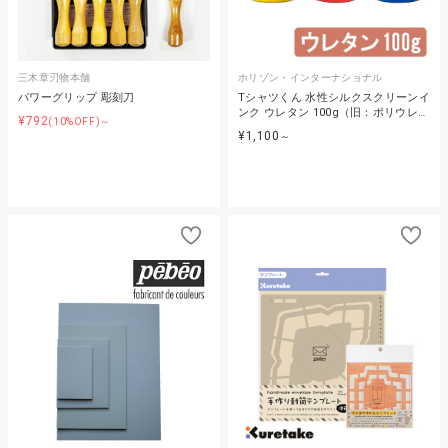
三木章刃物本舗
ホリゾン・インターナショナル
パワーグリップ 彫刻刀
Tシャツくん 水性シルクスクリーンイ
ンク ウレタン 100g（旧：ポリウレ…
¥792
(10%OFF)～
¥1,100
～