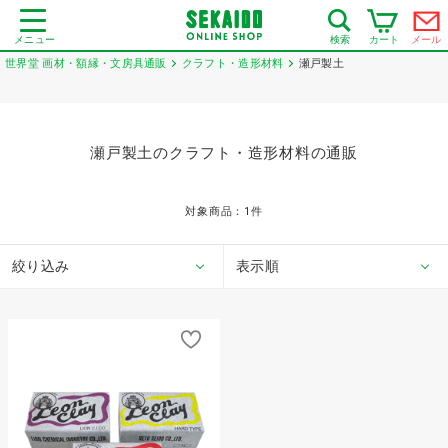
メニュー
カート
メール
検索
世界堂 画材・額縁・文房具通販
クラフト・造形材料
瀬戸製土
瀬戸製土のクラフト・造形材料の通販
対象商品：
1
件
絞り込み
表示順