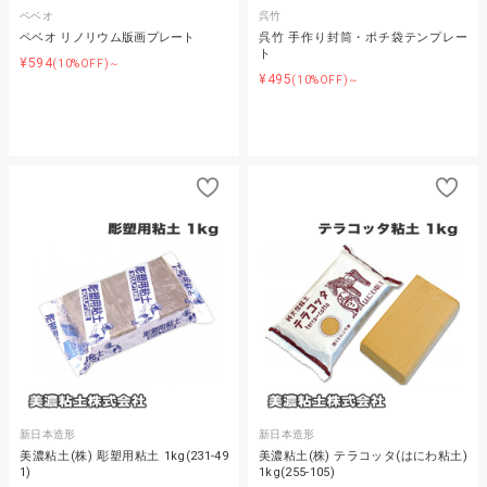
ペベオ
呉竹
ペベオ リノリウム版画プレート
呉竹 手作り封筒・ポチ袋テンプレー
ト
¥594
(10%OFF)～
¥495
(10%OFF)～
新日本造形
新日本造形
美濃粘土(株) 彫塑用粘土 1kg(231-49
美濃粘土(株) テラコッタ(はにわ粘土)
1)
1kg(255-105)