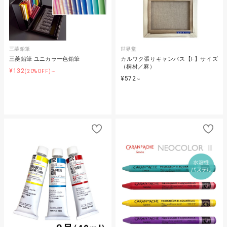
三菱鉛筆
世界堂
三菱鉛筆 ユニカラー色鉛筆
カルワク張りキャンバス【F】サイズ
（桐材／麻）
¥132
(20%OFF)～
¥572
～