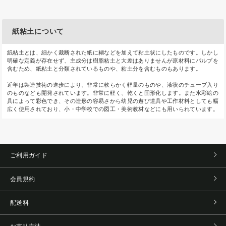
紙粘土について
紙粘土とは、細かく裁断された紙に糊などを加えて粘土状にしたものです。しかし
明確な定義が存在せず、主成分は樹脂粘土と大差はありませんが原材料にパルプを
含むため、紙粘土と分類されているものや、粘土分を含むものもあります。
近年は製造技術の進歩により、非常に軟らかく軽量のものや、液状のチューブ入り
のものなども開発されています。非常に軽く、乾くと固形化します。また水彩絵の
具によって彩色でき、その造形の容易さから幼児の遊び道具や工作材料としても幅
広く使用されており、小・中学校での図工・美術教材などにも用いられています。
ご利用ガイド
会員規約
配送料