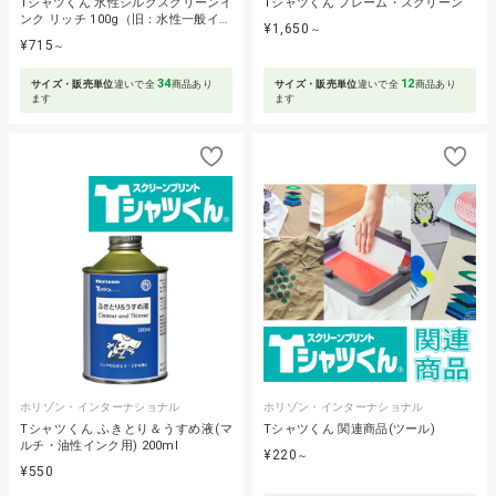
Tシャツくん 水性シルクスクリーンイ
Tシャツくん フレーム・スクリーン
ンク リッチ 100g（旧：水性一般イ…
¥1,650
～
¥715
～
34
12
サイズ・販売単位
違いで全
商品あり
サイズ・販売単位
違いで全
商品あり
ます
ます
ホリゾン・インターナショナル
ホリゾン・インターナショナル
Tシャツくん ふきとり＆うすめ液(マ
Tシャツくん 関連商品(ツール)
ルチ・油性インク用) 200ml
¥220
～
¥550