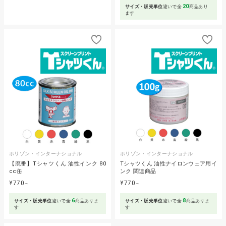
20
サイズ・販売単位
違いで全
商品あり
ます
ホリゾン・インターナショナル
ホリゾン・インターナショナル
【廃番】Tシャツくん 油性インク 80
Tシャツくん 油性ナイロンウェア用イ
cc缶
ンク 関連商品
¥770
¥770
～
～
6
8
サイズ・販売単位
違いで全
商品ありま
サイズ・販売単位
違いで全
商品ありま
す
す