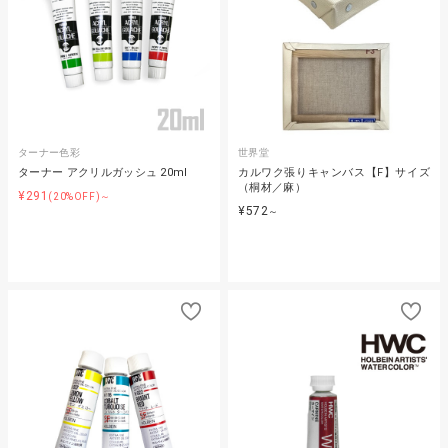
ターナー色彩
世界堂
ターナー アクリルガッシュ 20ml
カルワク張りキャンバス【F】サイズ
（桐材／麻）
¥291
(20%OFF)～
¥572
～