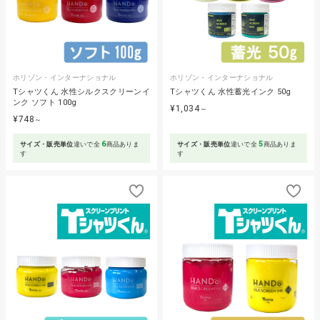
ホリゾン・インターナショナル
ホリゾン・インターナショナル
Tシャツくん 水性シルクスクリーンイ
Tシャツくん 水性蓄光インク 50g
ンク ソフト 100g
¥1,034
～
¥748
～
6
5
サイズ・販売単位
違いで全
商品ありま
サイズ・販売単位
違いで全
商品ありま
す
す