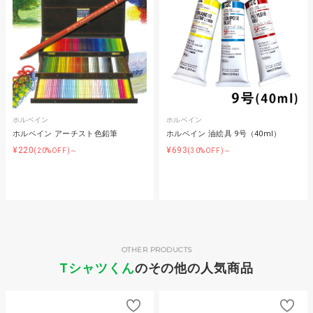
ホルベイン
ホルベイン
ホルベイン アーチスト色鉛筆
ホルベイン 油絵具 9号（40ml）
¥220
¥693
(20%OFF)～
(30%OFF)～
OTHER PRODUCTS
Tシャツくん
のその他の人気商品