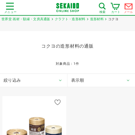
メニュー
カート
メール
検索
世界堂 画材・額縁・文房具通販
クラフト・造形材料
造形材料
コクヨ
コクヨの造形材料の通販
対象商品：
1
件
絞り込み
表示順