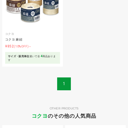
コクヨ
コクヨ 麻紐
¥852
(10%OFF)～
4
サイズ・販売単位
違いで全
商品ありま
す
1
OTHER PRODUCTS
コクヨ
のその他の人気商品