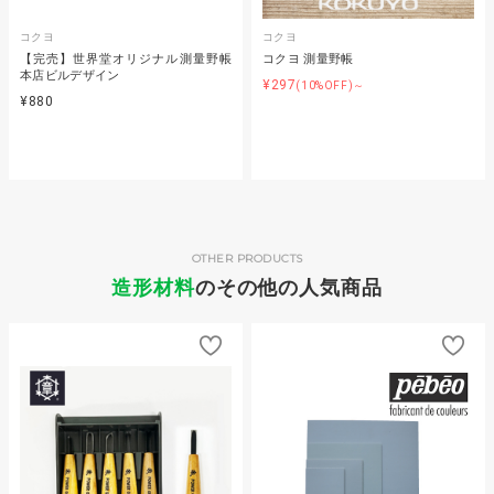
コクヨ
コクヨ
【完売】世界堂オリジナル測量野帳
コクヨ 測量野帳
本店ビルデザイン
¥297
(10%OFF)～
¥880
OTHER PRODUCTS
造形材料
のその他の人気商品