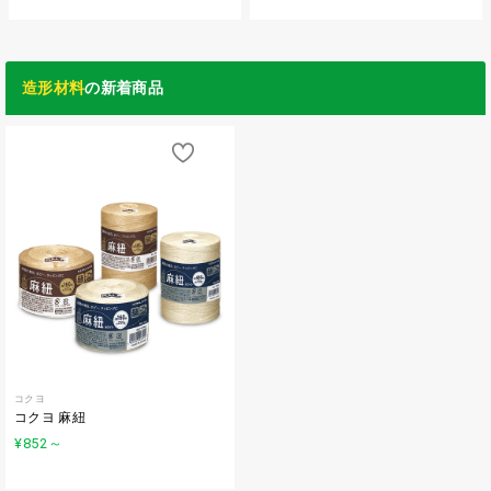
造形材料
の新着商品
コクヨ
コクヨ 麻紐
¥852
～