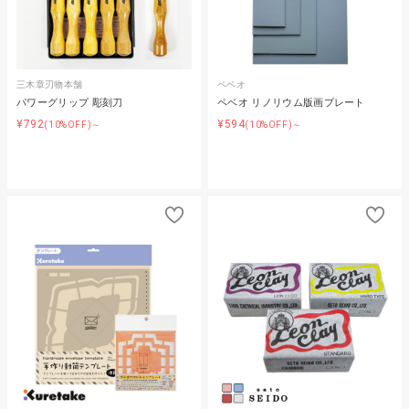
三木章刃物本舗
ペベオ
パワーグリップ 彫刻刀
ペベオ リノリウム版画プレート
¥792
¥594
(10%OFF)～
(10%OFF)～