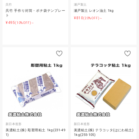
呉竹
瀬戸製土
呉竹 手作り封筒・ポチ袋テンプレー
瀬戸製土 レオン油土 1kg
ト
¥810
(20%OFF)～
¥495
(10%OFF)～
新日本造形
新日本造形
美濃粘土(株) 彫塑用粘土 1kg(231-49
美濃粘土(株) テラコッタ(はにわ粘土)
1)
1kg(255-105)