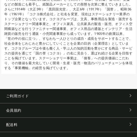
などの製造にも着手し、紙製品メーカーとしての形態を次第に整えていきました。
さらに1914年（大正3年）「黒田国光堂」、大正6年（1917年）「国誉」、昭和36
年（1961年）「コクヨ株式会社」と社名を変更、現在はステーショナリー業界の
トップ企業となっています。コクヨグループは、文具、事務用品を製造・販売する
ステーショナリー関連事業と、オフィス家具、公共家具の製造・販売、オフィス空
間構築などを行うファニチャー関連事業、オフィス用品の通販とインテリア・生活
雑貨の販売を行う通販・小売関連事業から成っています。1905年の創業以来、
「世の中の役に立つ」、すなわち一人ひとりの成功・成長をサポートすることで、
社会全体をじわじわと豊かにしていくことを企業の目的（企業理念）としていま
す。コクヨグループは今後も働く人・学ぶ人の知的活動を豊かにする商品・サービ
スの提供を通じて「国の誉（コクヨ）」の名に見合う、選ばれ続ける企業を目指す
ことを掲げています。ステーショナリー事業は、「個客」への提供価値にこだわ
り、その価値を最大化していく開発・生産・販売・物流のバリューチェーンを体現
する「事業機軸」の経営を掲げています。
ご利用ガイド
会員規約
配送料