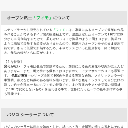
オーブン粘土
「フィモ」
について
ステッドラーから発売されている
「フィモ」
は、家庭にあるオーブンで簡単に作品
を作ることができるドイツ製の樹脂粘土です。温度設定したオーブンで110℃で20
分から30分加熱するだけで、柔らかいフィモが陶器のように固まります。陶芸の
ように高温で加熱する必要がありませんので、家庭用のオーブンをそのまま使用可
能です。さらに低温で加熱するため、革やガラスといった副資材も一緒に加熱で
き、作品の幅がさらに広がります。
【主な特徴】
変化がない
⋯フィモは低温で加熱するため、加熱による色の変化や収縮がほとんど
ありません。また、耐光性にも優れておりますので、アクセサリー作りにも最適で
す。
色数が豊富
⋯シリーズ全体で100色を超える豊富な色数。メタリックカラーや
半透明、蓄光など特徴のある色味が揃います。様々な色をミックスして自分だけの
新しい色を創り出せるのもフィモの特徴です。また市販のラメや金箔等の副資材
（110℃で変化しないもの）を合わせる事で、世界にたった一つの色を創作する事
も可能です。
パジコ シーラーについて
パジコのシーラーは粘土を始めとした、紙・木・布・金属等の様々な素材にそのま