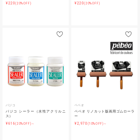
¥220
¥220
(20%OFF)
(20%OFF)
パジコ
ペベオ
パジコ シーラー（水性アクリルニ
ペベオ リノカット版画用ゴムローラ
ス）
ー
¥616
¥2,970
(20%OFF)～
(10%OFF)～