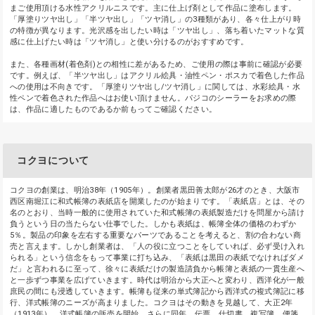
まご使用頂ける水性アクリルニスです。主に仕上げ剤として作品に塗布します。
「厚塗りツヤ出し」「半ツヤ出し」「ツヤ消し」の3種類があり、各々仕上がり時
の特徴が異なります。光沢感を出したい時は「ツヤ出し」、落ち着いたマットな質
感に仕上げたい時は「ツヤ消し」と使い分けるのがおすすめです。
また、各種画材(着色剤)との相性に差があるため、ご使用の際は事前に確認が必要
です。例えば、「半ツヤ出し」はアクリル絵具・油性ペン・ポスカで着色した作品
への使用は不向きです。「厚塗りツヤ出し/ツヤ消し」に関しては、水彩絵具・水
性ペンで着色された作品へはお使い頂けません。パジコのシーラーをお求めの際
は、作品に適したものであるか前もってご確認ください。
コクヨについて
コクヨの創業は、明治38年（1905年）。創業者黒田善太郎が26才のとき、大阪市
西区南堀江に和式帳簿の表紙店を開業したのが始まりです。「表紙店」とは、その
名のとおり、当時一般的に使用されていた和式帳簿の表紙製造だけを問屋から請け
負うという日の当たらない仕事でした。しかも表紙は、帳簿全体の価格のわずか
5％。製品の印象を左右する重要なパーツであることを考えると、割の合わない商
売と言えます。しかし創業者は、「人の役に立つことをしていれば、必ず受け入れ
られる」という信念をもって事業に打ち込み、「表紙は黒田の表紙でなければダメ
だ」と言われるに至って、徐々に表紙だけの製造請負から帳簿と表紙の一貫生産へ
と一歩ずつ事業を広げていきます。時代は明治から大正へと変わり、西洋化が一般
庶民の間にも浸透していきます。帳簿も従来の単式簿記から西洋式の複式簿記に移
行、洋式帳簿のニーズが高まりました。コクヨはその動きを見越して、大正2年
（1913年）、洋式帳簿の販売を開始。さらに同年、伝票、仕切書、複写簿、便箋