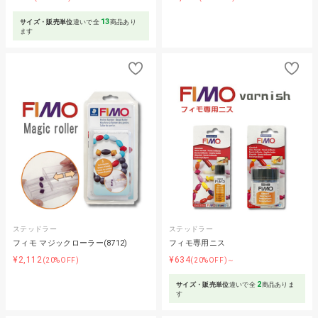
13
サイズ・販売単位
違いで全
商品あり
ます
ステッドラー
ステッドラー
フィモ マジックローラー(8712)
フィモ専用ニス
¥2,112
¥634
(20%OFF)
(20%OFF)～
2
サイズ・販売単位
違いで全
商品ありま
す