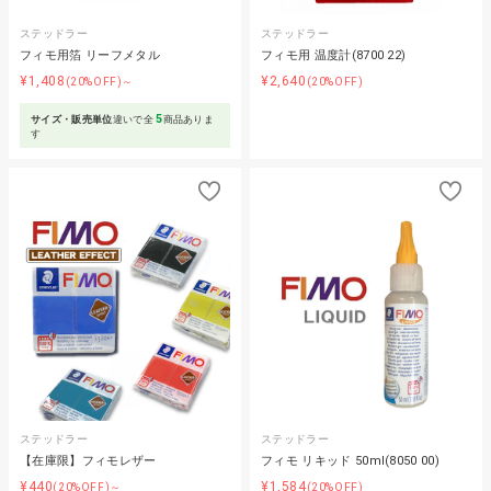
ステッドラー
ステッドラー
フィモ用箔 リーフメタル
フィモ用 温度計(8700 22)
¥1,408
¥2,640
(20%OFF)～
(20%OFF)
5
サイズ・販売単位
違いで全
商品ありま
す
ステッドラー
ステッドラー
【在庫限】フィモレザー
フィモ リキッド 50ml(8050 00)
¥440
¥1,584
(20%OFF)～
(20%OFF)