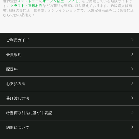
世界堂は
ステッドラー
の
オーブン粘土「フィモ」
をご用意している通販サイトで
す。
クラフト・造形材料
などの商品を豊富に取り揃えております。通販購入は画
材, 額縁の専門店「世界堂」オンラインショップで。人気定番商品をはじめ専門店
ならではの品揃え！
ご利用ガイド
会員規約
配送料
お支払方法
受け渡し方法
特定商取引法に基づく表記
納期について