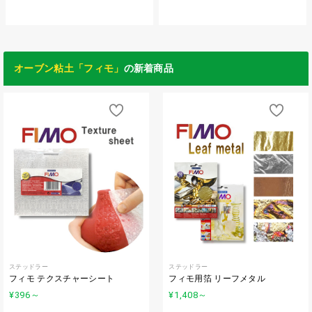
オーブン粘土「フィモ」
の新着商品
ステッドラー
ステッドラー
フィモ テクスチャーシート
フィモ用箔 リーフメタル
¥396
～
¥1,408
～