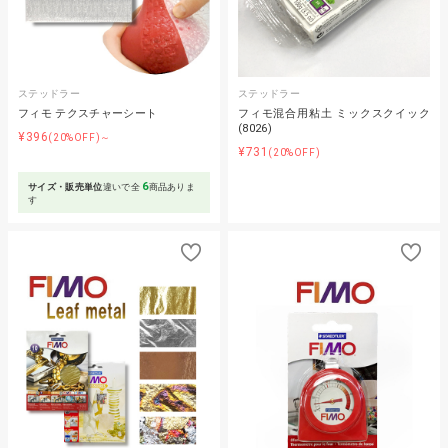
ステッドラー
ステッドラー
フィモ テクスチャーシート
フィモ混合用粘土 ミックスクイック
(8026)
¥396
(20%OFF)～
¥731
(20%OFF)
6
サイズ・販売単位
違いで全
商品ありま
す