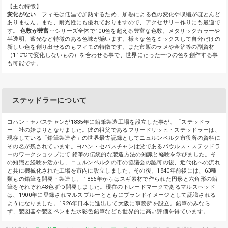
【主な特徴】
変化がない
⋯フィモは低温で加熱するため、加熱による色の変化や収縮がほとんど
ありません。また、耐光性にも優れておりますので、アクセサリー作りにも最適で
す。
色数が豊富
⋯シリーズ全体で100色を超える豊富な色数。メタリックカラーや
半透明、蓄光など特徴のある色味が揃います。様々な色をミックスして自分だけの
新しい色を創り出せるのもフィモの特徴です。また市販のラメや金箔等の副資材
（110℃で変化しないもの）を合わせる事で、世界にたった一つの色を創作する事
も可能です。
ステッドラーについて
ヨハン・セバスチャンが1835年に鉛筆製造工場を設立した事が、「ステッドラ
ー」社の始まりとなりました。彼の祖父であるフリードリッヒ・ステッドラーは、
現存している「鉛筆製造者」の世界最古記録としてニュルンベルク市役所の資料に
その名が残されています。ヨハン・セバスチャンは父であるパウルス・ステッドラ
ーのワークショップにて 鉛筆の伝統的な製造方法の知識と経験を学びました。そ
の知識と経験を活かし、ニュルンベルクの市の協議会の認可の後、近代化への流れ
と共に機械化された工場を市内に設立しました。その後、1840年前後には、63種
類もの鉛筆を開発・製造し、 1856年からはスギ素材で作られた円形と六角形の鉛
筆をそれぞれ48色ずつ開発しました。現在のトレードマークであるマルスヘッド
は、1900年に登録されマルスブルーとともにブランドイメージとして認識される
ようになりました。1926年日本に進出して大阪に事務所を設立。鉛筆のみなら
ず、製図器や製図ペンまた水彩色鉛筆なども世界的に高い評価を得ています。