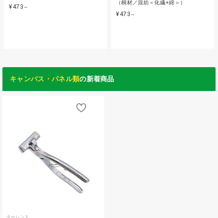
（桐材／混紡＜化繊+綿＞）
¥473
～
¥473
～
キャンバス・パネル類
の新着商品
ターレンス