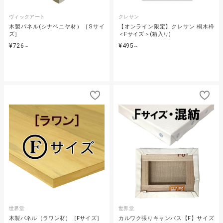
ヴィックアート
クレサン
木製パネル(シナベニヤ材）［Sサイ
【オンライン限定】クレサン 桐木枠
ズ］
＜Fサイズ＞(箱入り)
¥726
¥495
～
～
世界堂
世界堂
木製パネル（ラワン材）［Fサイズ］
カルワク張りキャンバス【F】サイズ