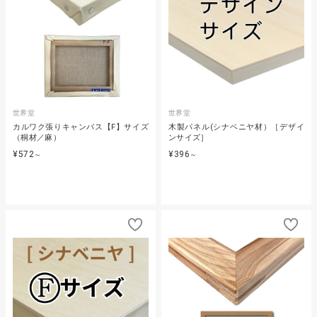
世界堂
世界堂
カルワク張りキャンバス【F】サイズ
木製パネル(シナベニヤ材）［デザイ
（桐材／麻）
ンサイズ］
¥572
¥396
～
～