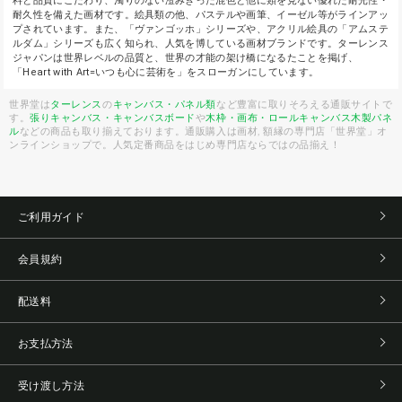
料と品質にこだわり、濁りのない澄みきった混色と他に類を見ない優れた耐光性・
耐久性を備えた画材です。絵具類の他、パステルや画筆、イーゼル等がラインアッ
プされています。また、「ヴァンゴッホ」シリーズや、アクリル絵具の「アムステ
ルダム」シリーズも広く知られ、人気を博している画材ブランドです。ターレンス
ジャパンは世界レベルの品質と、世界の才能の架け橋になるたことを掲げ、
「Heart with Art=いつも心に芸術を」をスローガンにしています。
世界堂は
ターレンス
の
キャンバス・パネル類
など豊富に取りそろえる通販サイトで
す。
張りキャンバス・キャンバスボード
や
木枠・画布・ロールキャンバス
木製パネ
ル
などの商品も取り揃えております。通販購入は画材, 額縁の専門店「世界堂」オ
ンラインショップで。人気定番商品をはじめ専門店ならではの品揃え！
ご利用ガイド
会員規約
配送料
お支払方法
受け渡し方法