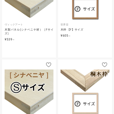
ヴィックアート
世界堂
木製パネル(シナベニヤ材）［Fサイ
木枠 【F】サイズ
ズ］
¥605
～
¥539
～