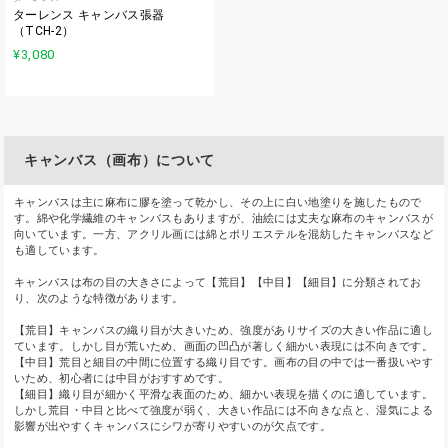
ターレンス キャンバス張器
（TCH-2）
¥3,080
キャンバス（画布）について
キャンバスは主に麻布に膠を塗って乾かし、その上に白い地塗りを施したもので
す。綿や化学繊維のキャンバスもありますが、油絵には丈夫な麻布のキャンバスが
向いています。一方、アクリル画には綿とポリエステルを混紡したキャンバスなど
も適しています。
キャンバスは布の目の大きさによって【荒目】【中目】【細目】に分類されてお
り、次のような特徴があります。
【荒目】キャンバスの織り目が大きいため、強度がありサイズの大きい作品に適し
ています。しかし目が荒いため、画面の凹凸が著しく細かい表現には不向きです。
【中目】荒目と細目の中間に位置する織り目です。画布の目の中では一番扱いやす
いため、初心者には中目がおすすめです。
【細目】織り目が細かく平滑な表面のため、細かい表現を描くのに適しています。
しかし荒目・中目と比べて強度が弱く、大きい作品には不向きな点と、湿気による
影響が出やすくキャンバスにシワが寄りやすいのが欠点です。