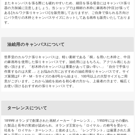
またキャンバスを張る際にも破れやすいため、細目を張る場合にはキャンバス張り
器の力加減に注意しましょう。当ショップでは桐材の木枠に麻画布(中目)が張って
ある[カルワク張りキャンバス]を販売致しておりますが、ご自身で張られる方向け
にバラ売りの木枠とキャンバスサイズにカットしてある画布も販売いたしておりま
す。
油絵用のキャンバスについて
世界堂のカルワク張りキャンバスは、軽い素材である「桐」を用いた木枠と、中目
の麻画布を使用した張りキャンバスです。油絵用にはもちろん、アクリル画にもお
使い頂けます。「杉木枠のキャンバスは重量があって扱い辛い…」「自分で手張り
作業するのは大変…」とお悩みの方におすすめの油絵用張りキャンバスです。サイ
ズ展開はF・P・M・Sサイズの各0号から始まり、100号以上の大型サイズもご用
意がございます。これから油絵を始める初心者の方から、上級者の方まで、幅広く
お使い頂けるおすすめの張りキャンバスです。
ターレンスについて
1899年オランダで創業された画材メーカー「ターレンス」。1950年にはその優れ
た製品と長年の実績が認められ、オランダ王室から「ロイヤル」の称号を受かり、
社名を「ロイヤル・ターレンス」と改めました。「レンブラント」は厳選された原