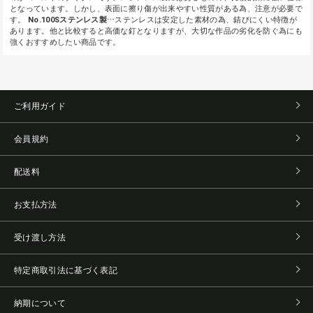
となっています。しかし、表面に擦り傷が出来やすい性質がある為、注意が必要で
す。
No.100Sステンレス製
⋯ステンレスは安定した素材の為、錆びにくい特徴が
あります。他と比較すると高価な釘となりますが、大切な作品の劣化を防ぐ為にも
強くおすすめしたい商品です。
ご利用ガイド
会員規約
配送料
お支払方法
受け渡し方法
特定商取引法に基づく表記
納期について