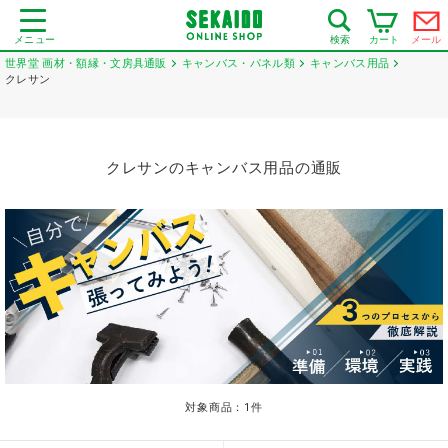
メニュー
カート
メール
検索
世界堂 画材・額縁・文房具通販
キャンバス・パネル類
キャンバス用品
クレサン
クレサンのキャンバス用品の通販
対象商品：
1
件