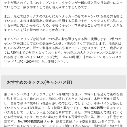
ッキが施されているものもございます。タックスが一般の釘と異なり先細りになっ
ているのは、抜きやすくして張り替えやすくするためです。
また、最近ではタックスの代わりにガンタッカーのみでキャンバスを張る方も増え
ています。本来は建築資材の仮止めに使用する工具ですが、タックスを打ち込むよ
りも手間と力がかからないため、手軽にキャンバスを張ることができます。大きな
キャンバスを張る際の仮止めにも便利です。
キャンバスクリップは制作途中の作品の持ち運びをする際に使用します。2枚のキ
ャンバスを対にして互いの表面を合わせ、4個のクリップで固定します。油絵具は
乾くのが遅いため、野外で製作する際の必須アイテムとなります。また、商品の多
くはF20号までの対応となっております。それ以上の大きさのキャンバスに使用さ
れる際は【ホルベイン Мクリップ(大)…F25～60号用】【ホルベイン キャンバスク
リップ[F]…F0～200号用】をご使用ください。
おすすめのタックス(キャンバス釘)
張りキャンバスは「タックス」という専用の釘を使い、木枠へ打ち込んで画布を張
り込む事によって作られます。油絵に慣れてきた方であれば、木枠と画布を購入
し、自身で張り作業を行う機会も多いのではないでしょうか。ホルベインが販売し
ているタックスは3種類あり、各々特徴が異なります。
No.100C鉄製
⋯鉄はキャン
バス釘として、ポピュラー且つ安価な素材です。また、木枠に馴染んで抜けにくく
なる特徴があります。他と比べ錆びが発生する可能性が高い為、扱いには注意が必
要です。
No.100B鉄製真鍮メッキ
⋯鉄釘に真鍮メッキ塗装を施したタイプで、色
味がゴールドのタックスです。ステンレス製には劣るものの、比較的錆に強い仕様