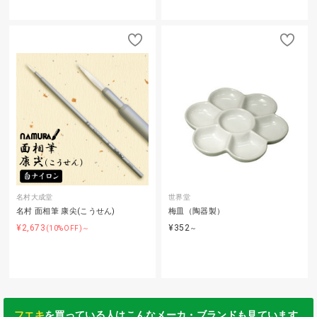
名村大成堂
世界堂
名村 面相筆 康尖(こうせん)
梅皿（陶器製）
¥2,673
¥352
(10%OFF)～
～
フエキ
を買っている人はこんなメーカ・ブランドも見ています