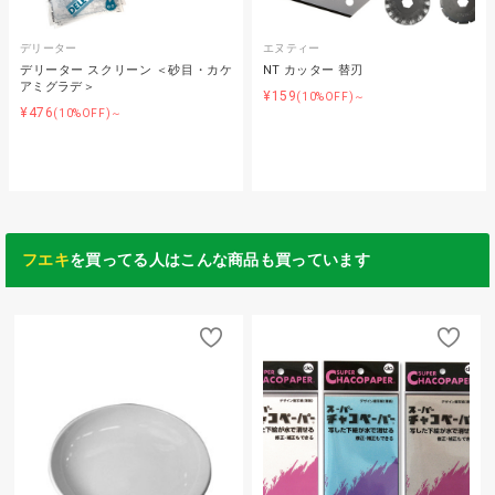
デリーター
エヌティー
デリーター スクリーン ＜砂目・カケ
NT カッター 替刃
アミグラデ＞
¥159
(10%OFF)～
¥476
(10%OFF)～
フエキ
を買ってる人はこんな商品も買っています