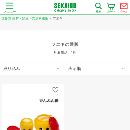
メニュー
カート
メール
検索
世界堂 画材・額縁・文房具通販
フエキ
フエキの通販
対象商品：
1
件
絞り込み
表示順