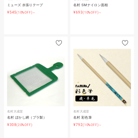
ミューズ 水張りテープ
名村 SMナイロン面相
¥545
¥693
(10%OFF)～
(10%OFF)～
名村大成堂
名村大成堂
名村 ぼかし網（プラ製）
名村 彩色筆
¥308
¥792
(20%OFF)
(10%OFF)～