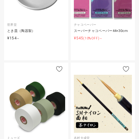
世界堂
チャコペーパー
とき皿（陶器製）
スーパーチャコペーパー44×30cm
¥154
¥545
～
(10%OFF)～
ミューズ
名村大成堂