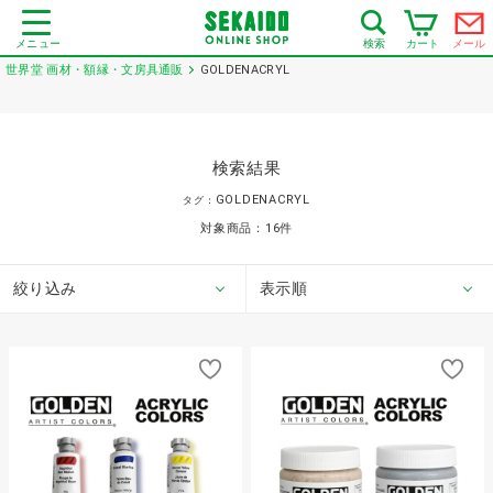
メニュー
カート
メール
検索
世界堂 画材・額縁・文房具通販
GOLDENACRYL
検索結果
GOLDENACRYL
タグ：
対象商品：
16
件
絞り込み
表示順