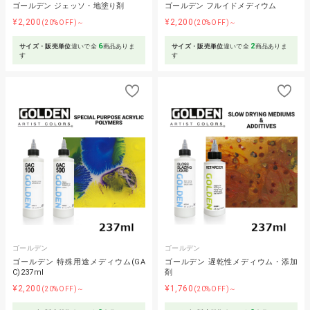
ゴールデン ジェッソ・地塗り剤
ゴールデン フルイドメディウム
¥2,200
¥2,200
(20%OFF)～
(20%OFF)～
6
2
サイズ・販売単位
違いで全
商品ありま
サイズ・販売単位
違いで全
商品ありま
す
す
ゴールデン
ゴールデン
ゴールデン 特殊用途メディウム(GA
ゴールデン 遅乾性メディウム・添加
C)237ml
剤
¥2,200
¥1,760
(20%OFF)～
(20%OFF)～