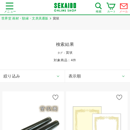
メニュー
カート
メール
検索
世界堂 画材・額縁・文房具通販
賞状
検索結果
賞状
タグ：
対象商品：
4
件
絞り込み
表示順