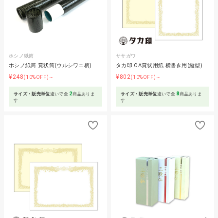
ホシノ紙筒
ササガワ
ホシノ紙筒 賞状筒(ウルシワニ柄)
タカ印 OA賞状用紙 横書き用(縦型)
¥248
¥802
(10%OFF)～
(10%OFF)～
2
8
サイズ・販売単位
違いで全
商品ありま
サイズ・販売単位
違いで全
商品ありま
す
す