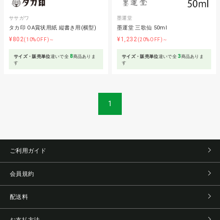
ササガワ
墨運堂
タカ印 OA賞状用紙 縦書き用(横型)
墨運堂 三歌仙 50ml
¥802
¥1,232
(10%OFF)～
(20%OFF)～
8
3
サイズ・販売単位
違いで全
商品ありま
サイズ・販売単位
違いで全
商品ありま
す
す
1
ご利用ガイド
会員規約
配送料
お支払方法