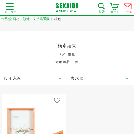
メニュー
カート
メール
検索
世界堂 画材・額縁・文房具通販
橙色
検索結果
橙色
タグ：
対象商品：
1
件
絞り込み
表示順