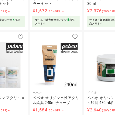
 セット
ラー セット
30ml
¥1,672
¥2,376
%OFF)～
(20%OFF)～
(20%OF
4
5
位
違いで全
商品
サイズ・販売単位
違いで全
商品
サイズ・販売単位
違
あります
品あります
ペベオ
ペベオ
ジン アクリルメ
ペベオ オリジン水性アクリ
ペベオ オリジ
ル絵具 240mlチューブ
ル絵具 480ml
¥1,584
¥2,640
%OFF)～
(20%OFF)～
(20%OF