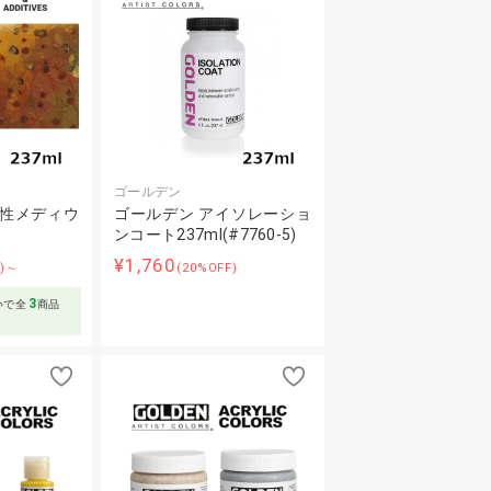
ゴールデン
乾性メディウ
ゴールデン アイソレーショ
ンコート237ml(#7760-5)
¥1,760
F)～
(20%OFF)
3
いで全
商品