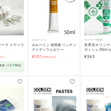
ホルベイン
ターナー色彩
キーラ メディウ
ホルベイン 画用液 ペンチン
世界堂オリジナ
グメディウムゼリー
ガッシュ 20ml
¥501
¥363
FF)～
(30%OFF)
13
位
違いで全
商品