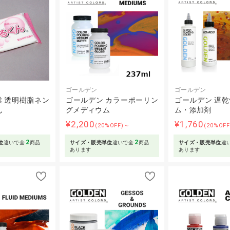
ゴールデン
ゴールデン
 透明樹脂ネン
ゴールデン カラーポーリン
ゴールデン 遅
ん
グメディウム
ム・添加剤
¥2,200
¥1,760
(20%OFF)～
(20%OF
2
2
位
違いで全
商品
サイズ・販売単位
違いで全
商品
サイズ・販売単位
違
あります
あります