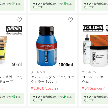
34
30
位
違いで全
商品
サイズ・販売単位
違いで全
商品
サイズ・販売単位
違
あります
あります
ターレンス
ゴールデン
ジン水性アクリ
アムステルダム アクリリッ
ゴールデン オー
lチューブ
クカラー 1000ml
ウム
¥3,960
¥616
FF)～
(20%OFF)～
(20%OFF)
49
24
位
違いで全
商品
サイズ・販売単位
違いで全
商品
サイズ・販売単位
違
あります
あります