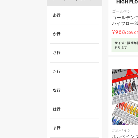
ゴールデン
あ行
ゴールデン
ハイフロー30
¥968
(20%O
か行
サイズ・販売単
あります
さ行
た行
な行
は行
ま行
ホルベイン
ホルベイン 