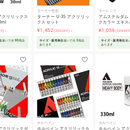
ターナー色彩
ターレンス
アクリリックス
ターナー U-35 アクリリッ
アムステルダム
ml
クス セット
クカラー エキス
¥1,452
¥1,056
FF)～
(20%OFF)～
(20%OF
90
3
位
違いで全
商品
サイズ・販売単位
違いで全
商品
サイズ・販売単位
違
あります
あります
ホルベイン
ホルベイン
アクリリックガ
ホルベイン アクリリックカ
ホルベイン アク