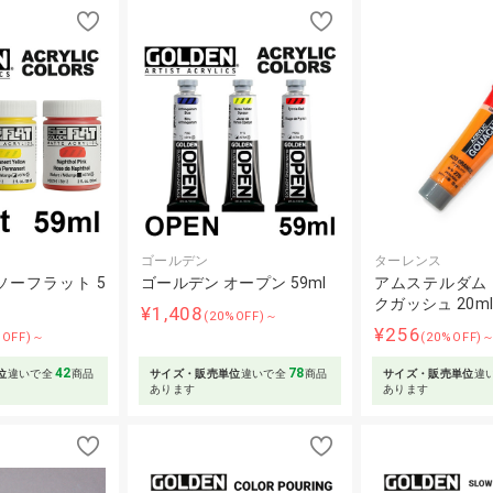
ゴールデン
ターレンス
ソーフラット 5
ゴールデン オープン 59ml
アムステルダム
クガッシュ 20m
¥1,408
(20%OFF)～
¥256
%OFF)～
(20%OFF)
42
78
位
違いで全
商品
サイズ・販売単位
違いで全
商品
サイズ・販売単位
違
あります
あります