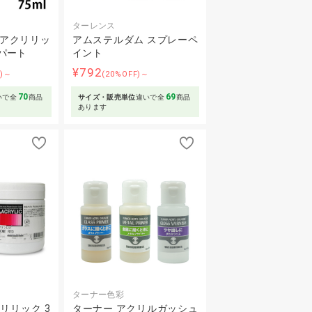
ターレンス
 アクリリッ
アムステルダム スプレーペ
パート
イント
¥792
F)～
(20%OFF)～
70
69
いで全
商品
サイズ・販売単位
違いで全
商品
あります
ターナー色彩
リリック 3
ターナー アクリルガッシュ