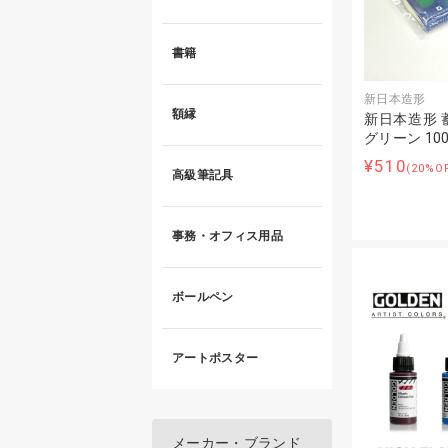
書籍
新日本造形
額縁
新日本造形 
グリーン 100g
¥510
(20%O
高級筆記具
事務・オフィス用品
ボールペン
アートポスター
メーカー・ブランド