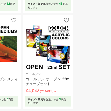
12
48
いで全
商品
サイズ・販売単位
違いで全
商品
あります
ゴールデン
プン メディ
ゴールデン オープン 22ml
チューブセット
¥4,048
～
(20%OFF)～
6
3
いで全
商品
サイズ・販売単位
違いで全
商品
あります