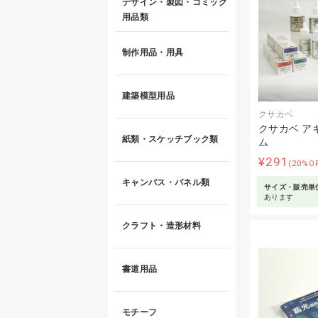
デザイン・製図・コミック
用品類
制作用品・用具
建築模型用品
クサカベ
クサカベ ア
紙類・スケッチブック類
ム
¥291
(20%O
キャンバス・パネル類
サイズ・販売単
あります
クラフト・造形材料
書道用品
モチーフ