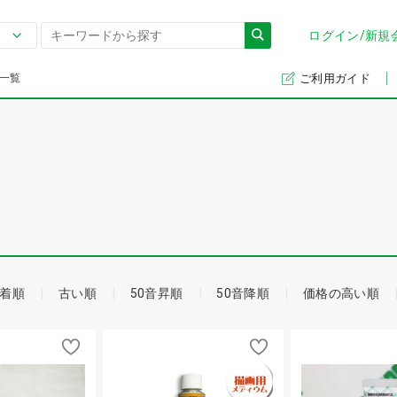
ログイン/新規
一覧
ご利用ガイド
着順
古い順
50音昇順
50音降順
価格の高い順