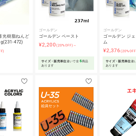
ゴールデン
ゴールデン
蓄光樹脂ねんど
ゴールデン ペースト
ゴールデン ジ
(231-472)
ム
¥2,200
(20%OFF)～
¥2,376
FF)
(20%OF
6
サイズ・販売単位
違いで全
商品
サイズ・販売単位
違
あります
あります