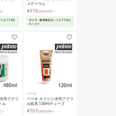
メディウム
¥370
F)～
(20%OFF)～
115
11
いで全
商
サイズ・販売単位
違いで全
商品
あります
ペベオ
ン水性アクリ
ペベオ オリジン水性アクリ
ボトル
ル絵具 120mlチューブ
¥757
F)～
(20%OFF)～