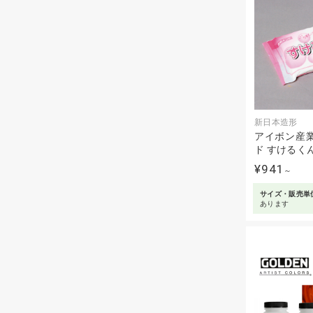
新日本造形
アイボン産業
ド すけるく
¥941
～
サイズ・販売単
あります