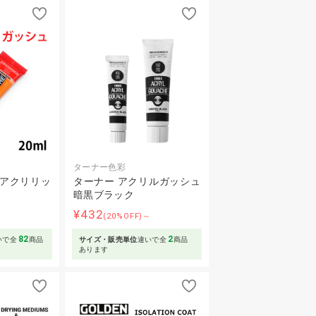
ターナー色彩
 アクリリッ
ターナー アクリルガッシュ
l
暗黒ブラック
¥432
～
(20%OFF)～
82
2
いで全
商品
サイズ・販売単位
違いで全
商品
あります