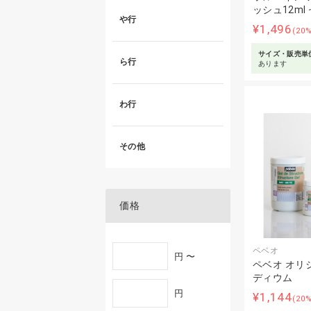
ッシュ12ml
や行
¥1,496
(20
サイズ・販売単
ら行
あります
わ行
その他
価格
ペベオ
円 〜
ペベオ オリ
ディウム
円
¥1,144
(20