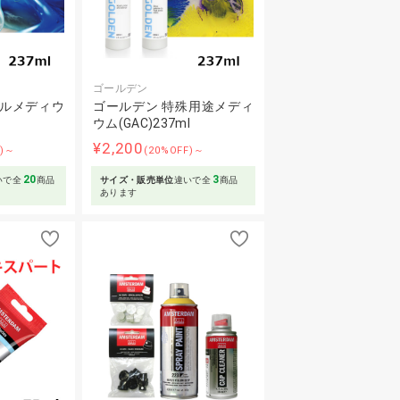
ゴールデン
ェルメディウ
ゴールデン 特殊用途メディ
ウム(GAC)237ml
¥2,200
F)～
(20%OFF)～
20
3
いで全
商品
サイズ・販売単位
違いで全
商品
あります