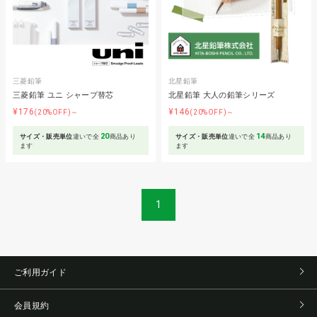
三菱鉛筆
北星鉛筆
三菱鉛筆 ユニ シャープ替芯
北星鉛筆 大人の鉛筆シリーズ
¥176
¥146
(20%OFF)～
(20%OFF)～
20
14
サイズ・販売単位
違いで全
商品あり
サイズ・販売単位
違いで全
商品あり
ます
ます
1
ご利用ガイド
会員規約