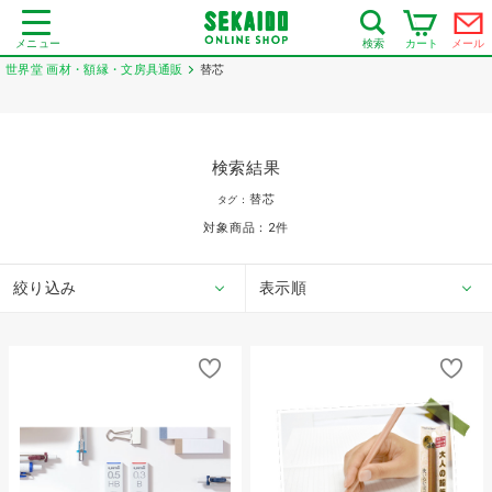
メニュー
カート
メール
検索
世界堂 画材・額縁・文房具通販
替芯
検索結果
替芯
タグ：
対象商品：
2
件
絞り込み
表示順