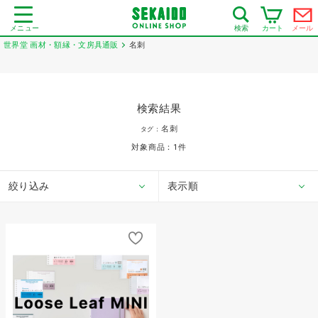
メニュー
カート
メール
検索
世界堂 画材・額縁・文房具通販
名刺
検索結果
名刺
タグ：
対象商品：
1
件
絞り込み
表示順