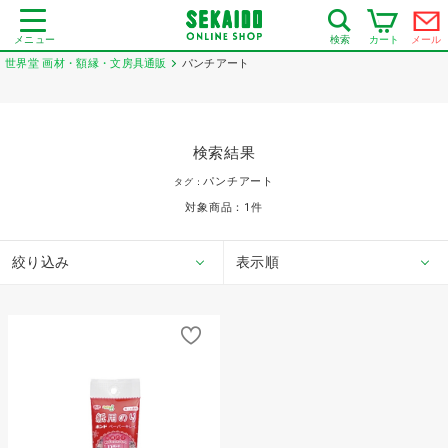
メニュー
カート
メール
検索
世界堂 画材・額縁・文房具通販
パンチアート
検索結果
パンチアート
タグ：
対象商品：
1
件
絞り込み
表示順