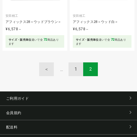
安田精工
安田精工
アフィックス28＜ウッドブラウン＞
アフィックス28＜ウッド白＞
¥6,578
¥6,578
～
～
72
72
サイズ・販売単位
違いで全
商品あり
サイズ・販売単位
違いで全
商品あり
ます
ます
＜
1
2
ご利用ガイド
会員規約
配送料