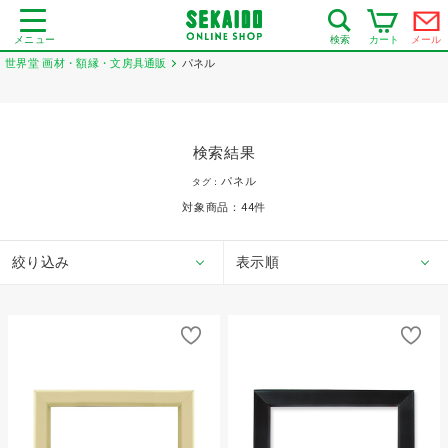
メニュー
カート
メール
検索
世界堂 画材・額縁・文房具通販
パネル
検索結果
パネル
タグ：
対象商品：
44
件
絞り込み
表示順