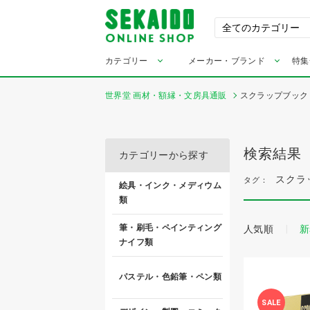
カテゴリー
メーカー・ブランド
特集
世界堂 画材・額縁・文房具通販
スクラップブック
検索結果
カテゴリーから探す
スクラ
タグ：
絵具・インク・メディウム
類
筆・刷毛・ペインティング
人気順
新
ナイフ類
パステル・色鉛筆・ペン類
SALE