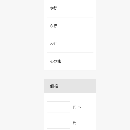
や行
ら行
わ行
その他
価格
円 〜
円