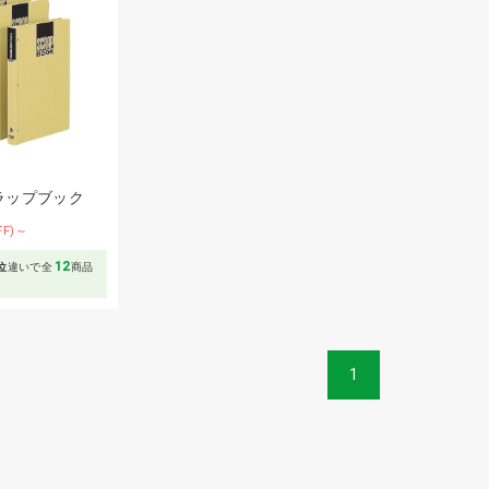
ラップブック
FF)～
12
位
違いで全
商品
1