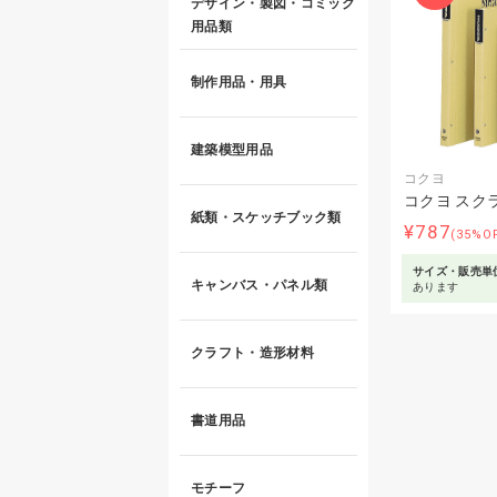
デザイン・製図・コミック
用品類
制作用品・用具
建築模型用品
コクヨ
コクヨ スク
紙類・スケッチブック類
¥787
(35%O
サイズ・販売単
キャンバス・パネル類
あります
クラフト・造形材料
書道用品
モチーフ