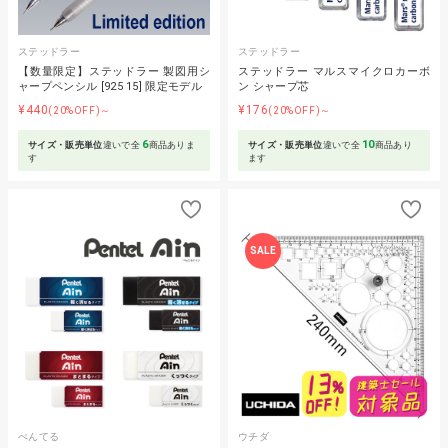
ステッドラー
ステッドラー
【数量限定】ステッドラー 製図用シ
ステッドラー マルスマイクロカーボ
ャープペンシル [925 15] 限定モデル
ン シャープ芯
¥440
¥176
(20%OFF)～
(20%OFF)～
6
10
サイズ・販売単位
違いで全
商品ありま
サイズ・販売単位
違いで全
商品あり
す
ます
SALE
ぺんてる
ウチダ