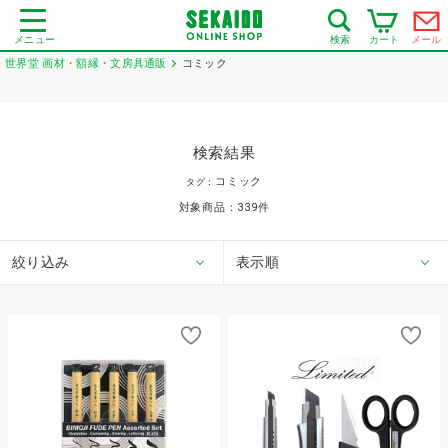
メニュー
カート
メール
検索
世界堂 画材・額縁・文房具通販
コミック
検索結果
コミック
タグ：
対象商品：
339
件
絞り込み
表示順