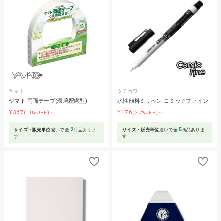
ヤマト
タチカワ
ヤマト 両面テープ(環境配慮型)
水性顔料ミリペン コミックファイン
¥367
¥176
(10%OFF)～
(20%OFF)～
2
5
サイズ・販売単位
違いで全
商品ありま
サイズ・販売単位
違いで全
商品ありま
す
す