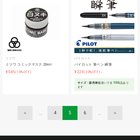
ミツワ
パイロット
ミツワ コミックマスク 20ml
パイロット 筆ペン 瞬筆
¥545
¥220
(10%OFF)
(20%OFF)～
10
サイズ・販売単位
違いで全
商品あり
ます
＜
4
5
6
＞