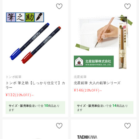
トンボ鉛筆
北星鉛筆
トンボ 筆之助【しっかり仕立て】カ
北星鉛筆 大人の鉛筆シリーズ
ラー
¥146
(20%OFF)～
¥132
(20%OFF)～
10
14
サイズ・販売単位
違いで全
商品あり
サイズ・販売単位
違いで全
商品あり
ます
ます