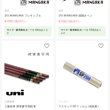
呉竹
呉竹
ZIG MANGAKA フレキシブル
ZIG MANGAKA 細描きペン
¥198
¥198
(10%OFF)～
(10%OFF)～
4
12
サイズ・販売単位
違いで全
商品ありま
サイズ・販売単位
違いで全
商品あり
す
ます
三菱鉛筆
トリコン
三菱鉛筆 硬筆書写用鉛筆
マスキングSPフィルム<高粘着>