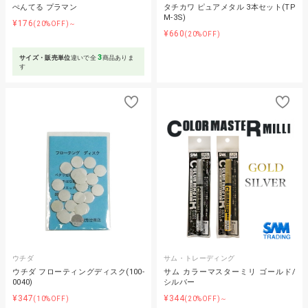
ぺんてる プラマン
タチカワ ピュアメタル 3本セット(TP
M-3S)
¥176
(20%OFF)～
¥660
(20%OFF)
3
サイズ・販売単位
違いで全
商品ありま
す
ウチダ
サム・トレーディング
ウチダ フローティングディスク(100-
サム カラーマスターミリ ゴールド/
0040)
シルバー
¥347
¥344
(10%OFF)
(20%OFF)～