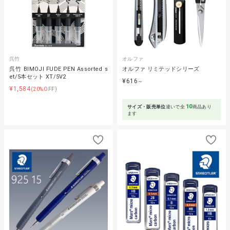
呉竹
オルファ
呉竹 BIMOJI FUDE PEN Assorted s
オルファ リミテッドシリーズ
et/5本セット XT/5V2
¥616
～
¥1,584
(20%OFF)
10
サイズ・販売単位
違いで全
商品あり
ます