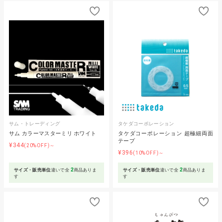
サム・トレーディング
タケダコーポレーション
サム カラーマスターミリ ホワイト
タケダコーポレーション 超極細両面
テープ
¥344
(20%OFF)～
¥396
(10%OFF)～
2
2
サイズ・販売単位
違いで全
商品ありま
サイズ・販売単位
違いで全
商品ありま
す
す