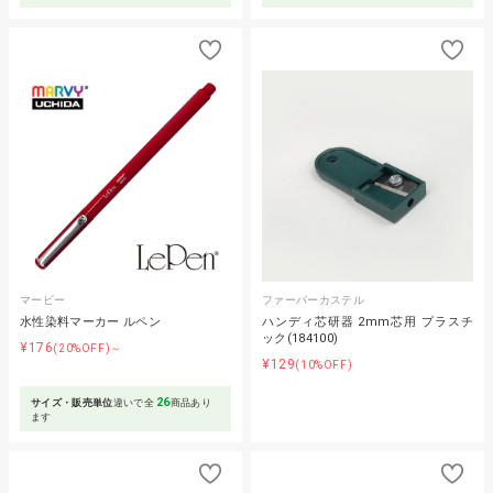
マービー
ファーバーカステル
水性染料マーカー ルペン
ハンディ芯研器 2mm芯用 プラスチ
ック(184100)
¥176
(20%OFF)～
¥129
(10%OFF)
26
サイズ・販売単位
違いで全
商品あり
ます