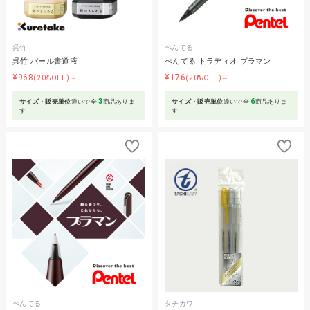
呉竹
ぺんてる
呉竹 パール書道液
ぺんてる トラディオ プラマン
¥968
¥176
(20%OFF)～
(20%OFF)～
3
6
サイズ・販売単位
違いで全
商品ありま
サイズ・販売単位
違いで全
商品ありま
す
す
ぺんてる
タチカワ