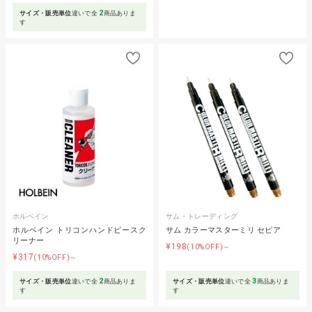
2
サイズ・販売単位
違いで全
商品ありま
す
ホルベイン
サム・トレーディング
ホルベイン トリコンハンドピースク
サム カラーマスターミリ セピア
リーナー
¥198
(10%OFF)～
¥317
(10%OFF)～
2
3
サイズ・販売単位
違いで全
商品ありま
サイズ・販売単位
違いで全
商品ありま
す
す