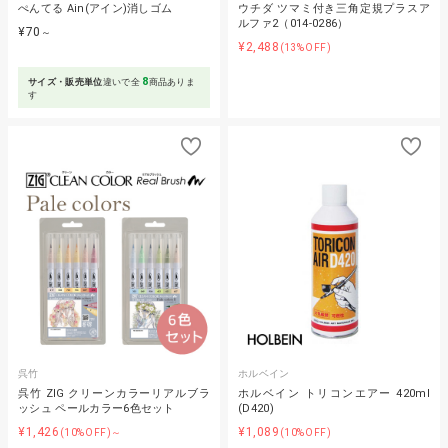
ぺんてる Ain(アイン)消しゴム
ウチダ ツマミ付き三角定規プラスア
ルファ2（014-0286）
¥70
～
¥2,488
(13%OFF)
8
サイズ・販売単位
違いで全
商品ありま
す
呉竹
ホルベイン
呉竹 ZIG クリーンカラーリアルブラ
ホルベイン トリコンエアー 420ml
ッシュ ペールカラー6色セット
(D420)
¥1,426
¥1,089
(10%OFF)～
(10%OFF)