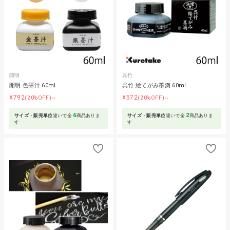
開明
呉竹
開明 色墨汁 60ml
呉竹 絵てがみ墨滴 60ml
¥792
¥572
(20%OFF)～
(20%OFF)～
6
2
サイズ・販売単位
違いで全
商品ありま
サイズ・販売単位
違いで全
商品ありま
す
す