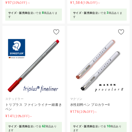
¥97
¥1,584
(20%OFF)～
(10%OFF)～
8
3
サイズ・販売単位
違いで全
商品ありま
サイズ・販売単位
違いで全
商品ありま
す
す
ステッドラー
マクソン
トリプラス ファインライナー細書き
水性顔料ペン プロカラーⅡ
ペン
¥176
(20%OFF)～
¥141
(20%OFF)～
62
10
サイズ・販売単位
違いで全
商品あり
サイズ・販売単位
違いで全
商品あり
ます
ます