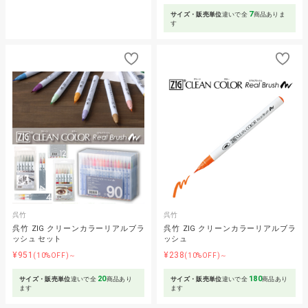
7
サイズ・販売単位
違いで全
商品ありま
す
呉竹
呉竹
呉竹 ZIG クリーンカラーリアルブラ
呉竹 ZIG クリーンカラーリアルブラ
ッシュ セット
ッシュ
¥951
¥238
(10%OFF)～
(10%OFF)～
20
180
サイズ・販売単位
違いで全
商品あり
サイズ・販売単位
違いで全
商品あり
ます
ます