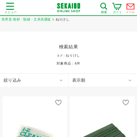
メニュー
カート
メール
検索
世界堂 画材・額縁・文房具通販
ねりけし
検索結果
ねりけし
タグ：
対象商品：
6
件
絞り込み
表示順