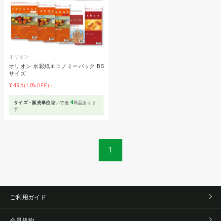
オリオン
オリオン 水彩紙エコノミーパック B5
サイズ
¥495
(10%OFF)～
4
サイズ・販売単位
違いで全
商品ありま
す
1
ご利用ガイド
会員規約