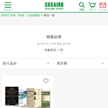
メニュー
カート
メール
検索
世界堂 画材・額縁・文房具通販
商品一覧
検索結果
ハーネミューレ
キーワード：
対象商品：
1
件
絞り込み
表示順