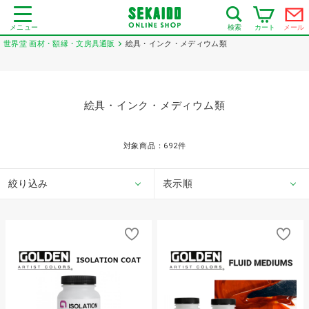
メニュー
カート
メール
検索
世界堂 画材・額縁・文房具通販
絵具・インク・メディウム類
絵具・インク・メディウム類
対象商品：
692
件
絞り込み
表示順