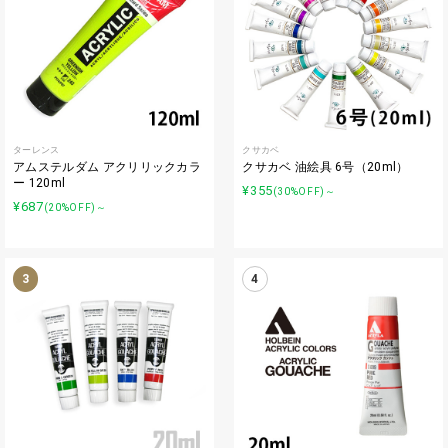
ターレンス
クサカベ
アムステルダム アクリリックカラ
クサカベ 油絵具 6号（20ml）
ー 120ml
¥355
(30%OFF)～
¥687
(20%OFF)～
3
4