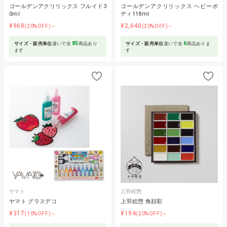
ゴールデンアクリリックス フルイド3
ゴールデンアクリリックス ヘビーボ
0ml
ディ118ml
¥968
¥2,640
(20%OFF)～
(20%OFF)～
85
6
サイズ・販売単位
違いで全
商品あり
サイズ・販売単位
違いで全
商品ありま
ます
す
ヤマト
上羽絵惣
ヤマト グラスデコ
上羽絵惣 角顔彩
¥317
¥194
(10%OFF)～
(20%OFF)～