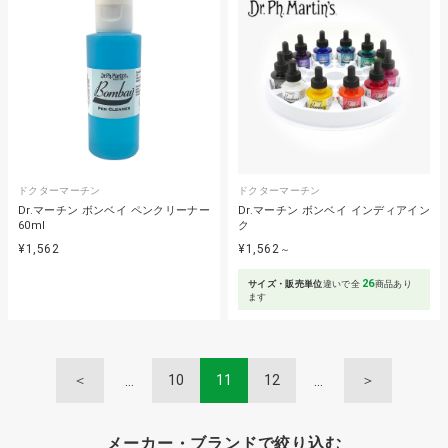
ドクターマーチン
ドクターマーチン
Dr.マーチン ボンベイ ペンクリーナー
Dr.マーチン ボンベイ インディアイン
60ml
ク
¥1,562
¥1,562
～
26
サイズ・販売単位
違いで全
商品あり
ます
＜
10
11
12
＞
メーカー・ブランドで絞り込む