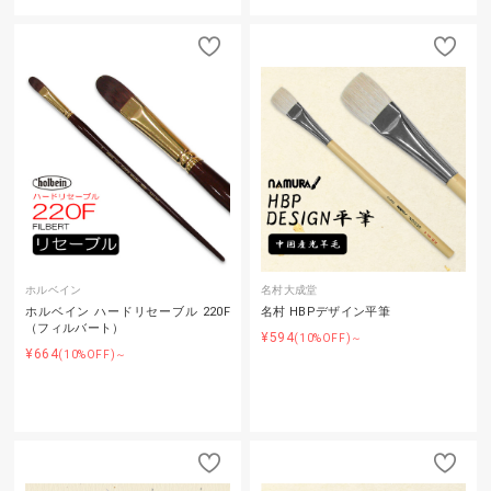
ホルベイン
名村大成堂
ホルベイン ハードリセーブル 220F
名村 HBPデザイン平筆
（フィルバート）
¥594
(10%OFF)～
¥664
(10%OFF)～