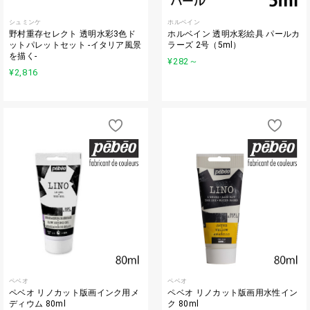
シュミンケ
ホルベイン
野村重存セレクト 透明水彩3色ド
ホルベイン 透明水彩絵具 パールカ
ットパレットセット -イタリア風景
ラーズ 2号（5ml）
を描く-
¥282
～
¥2,816
ペベオ
ペベオ
ペベオ リノカット版画インク用メ
ペベオ リノカット版画用水性イン
ディウム 80ml
ク 80ml