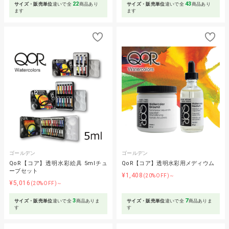
22
43
サイズ・販売単位
違いで全
商品あり
サイズ・販売単位
違いで全
商品あり
ます
ます
ゴールデン
ゴールデン
QoR【コア】透明水彩絵具 5mlチュ
QoR【コア】透明水彩用メディウム
ーブセット
¥1,408
(20%OFF)～
¥5,016
(20%OFF)～
3
7
サイズ・販売単位
違いで全
商品ありま
サイズ・販売単位
違いで全
商品ありま
す
す