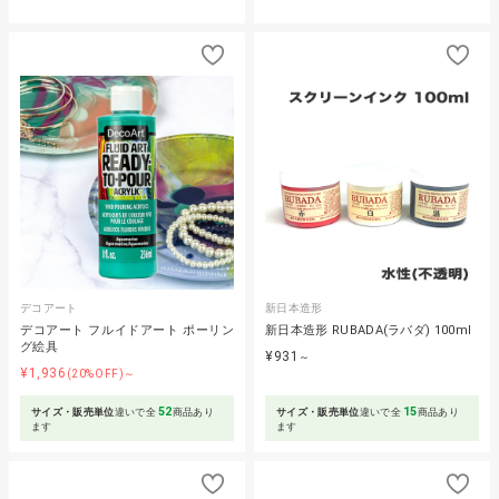
デコアート
新日本造形
デコアート フルイドアート ポーリン
新日本造形 RUBADA(ラバダ) 100ml
グ絵具
¥931
～
¥1,936
(20%OFF)～
52
15
サイズ・販売単位
違いで全
商品あり
サイズ・販売単位
違いで全
商品あり
ます
ます