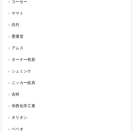
コーセー
ヤマト
呉竹
墨運堂
アムス
ターナー色彩
シュミンケ
ニッカー絵具
吉祥
寺西化学工業
オリオン
ペベオ