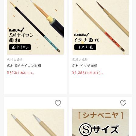
名村大成堂
名村大成堂
名村 SMナイロン面相
名村 イタチ面相
¥693
¥1,386
(10%OFF)～
(10%OFF)～