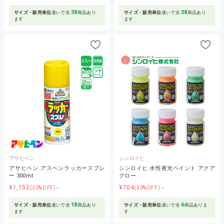
38
38
サイズ・販売単位
違いで全
商品あり
サイズ・販売単位
違いで全
商品あり
ます
ます
アサヒペン
シンロイヒ
アサヒペン アスペンラッカースプレ
シンロイヒ 水性夜光ペイント アクア
ー 300ml
グロー
¥1,152
¥704
(20%OFF)～
(20%OFF)～
18
6
サイズ・販売単位
違いで全
商品あり
サイズ・販売単位
違いで全
商品ありま
ます
す