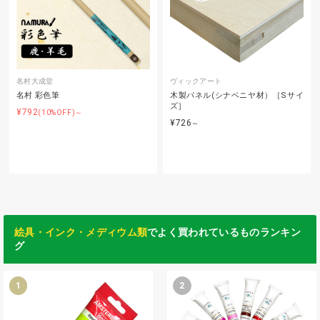
名村大成堂
ヴィックアート
名村 彩色筆
木製パネル(シナベニヤ材）［Sサイ
ズ］
¥792
(10%OFF)～
¥726
～
絵具・インク・メディウム類
でよく買われているものランキン
グ
1
2