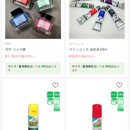
呉竹
ターレンス
呉竹 ラメの素
ヴァンゴッホ 油絵具20ml
¥1,760
¥539
(20%OFF)～
(30%OFF)～
4
66
サイズ・販売単位
違いで全
商品ありま
サイズ・販売単位
違いで全
商品あり
す
ます