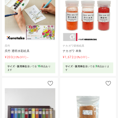
呉竹
ナカガワ胡粉絵具
呉竹 透明水彩絵具
ナカガワ 本朱
¥203
¥1,672
(20%OFF)～
(20%OFF)～
15
3
サイズ・販売単位
違いで全
商品あり
サイズ・販売単位
違いで全
商品ありま
ます
す