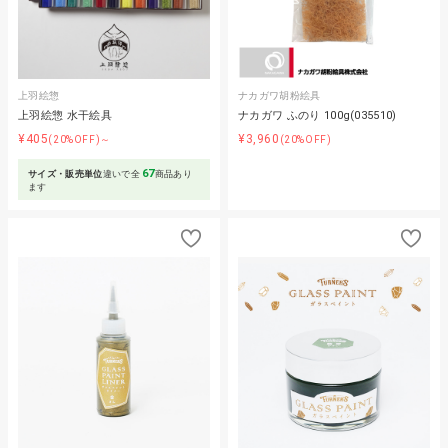
上羽絵惣
ナカガワ胡粉絵具
上羽絵惣 水干絵具
ナカガワ ふのり 100g(035510)
¥405
¥3,960
(20%OFF)～
(20%OFF)
67
サイズ・販売単位
違いで全
商品あり
ます