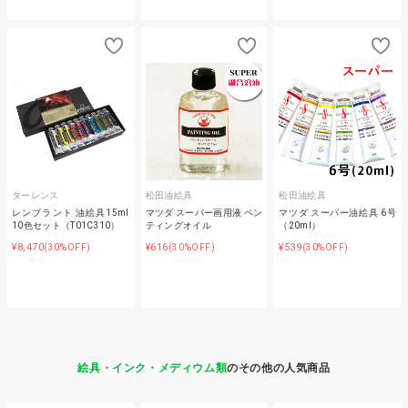
ターレンス
松田油絵具
松田油絵具
レンブラント 油絵具15ml
マツダ スーパー画用液 ペン
マツダ スーパー油絵具 6号
10色セット（T01C310）
ティングオイル
（20ml）
¥8,470
¥616
¥539
(30%OFF)
(30%OFF)
(30%OFF)
絵具・インク・メディウム類
のその他の人気商品