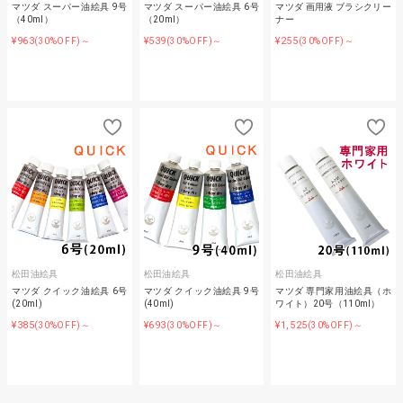
マツダ スーパー油絵具 9号
マツダ スーパー油絵具 6号
マツダ 画用液 ブラシクリー
（40ml）
（20ml）
ナー
¥963
¥539
¥255
(30%OFF)～
(30%OFF)～
(30%OFF)～
松田油絵具
松田油絵具
松田油絵具
マツダ クイック油絵具 6号
マツダ クイック油絵具 9号
マツダ 専門家用油絵具（ホ
(20ml)
(40ml)
ワイト）20号（110ml）
¥385
¥693
¥1,525
(30%OFF)～
(30%OFF)～
(30%OFF)～