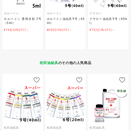
ホルベイン
ホルベイン
クサカベ
ホルベイン 透明水彩 2号
ホルベイン 油絵具 9号（40
クサカベ 油絵具 9号（40m
（5ml）
ml）
l）
¥194
¥693
¥732
(20%OFF)～
(30%OFF)～
(30%OFF)～
松田油絵具
のその他の人気商品
松田油絵具
松田油絵具
松田油絵具