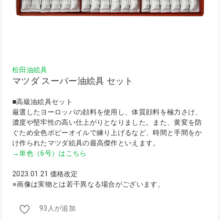
松田油絵具
マツダ スーパー油絵具 セット
■高級油絵具セット
厳選したヨーロッパの顔料を使用し、体質顔料を極力さけ、
濃度や堅牢性の高い仕上がりとなりました。また、黄変を防
ぐため全色ポピーオイルで練り上げるなど、時間と手間をか
け作られたマツダ絵具の最高傑作といえます。
→単色（6号）はこちら
2023.01.21 価格改定
※画像は実物とは若干異なる場合がございます。
93人が追加