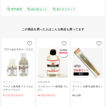
専門家用
絵の具セット
高クオリティー
この商品を買った人はこんな商品も買ってます
マイメリ
松田油絵具
アートン
マイメリ画用液 アクリルピ
マツダ スーパー画用液 テレ
アートン 白豚毛油彩筆セッ
クチャーワニス
ピン
ト
¥1,327
¥616
¥4,290
(33%OFF)
(30%OFF)