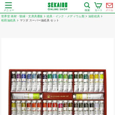
メニュー
カート
メール
検索
世界堂 画材・額縁・文房具通販
絵具・インク・メディウム類
油彩絵具
松田油絵具
マツダ スーパー油絵具 セット