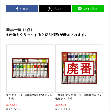
シェア
ポスト
LINEで送る
商品一覧 (4点)
※画像をクリックすると商品情報が表示されます。
マツダ スーパー油絵具20ml 12色セット
【廃番】マツダ スーパー油絵具20ml 17
（S-3）
色セット（S-2）
30%OFF
30%OFF
¥11,550
¥17,710