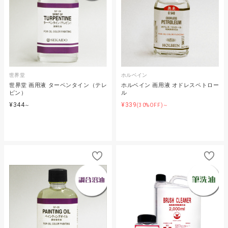
世界堂
ホルベイン
世界堂 画用液 ターペンタイン（テレ
ホルベイン 画用液 オドレスペトロー
ピン）
ル
¥344
¥339
～
(30%OFF)～