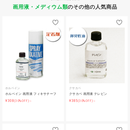
画用液・メディウム類
のその他の人気商品
ホルベイン
クサカベ
ホルベイン 画用液 フィキサチーフ
クサカベ 画用液 テレピン
¥308
¥385
(30%OFF)～
(30%OFF)～