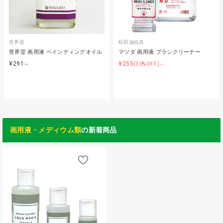
世界堂
松田油絵具
世界堂 画用液 ペインティングオイル
マツダ 画用液 ブラシクリーナー
¥291
¥255
～
(30%OFF)～
画用液・メディウム類
の新着商品