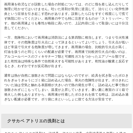
画用液を幼児などが誤飲した場合の対処については、のどに指を差し込んだりして
無理に吐かせてはいけません。吐いた溶剤が気管に逆流して、治りにくい化学性肺
炎という症状を引き起こす恐れがあります。誤飲したら口をすすぐ程度にして慌て
ず病院に行ってください。画用液の中でも特に注意するものが「ストリッパー」で
す。他の画用液よりも毒性が格段に高いので、上記内容に沿って取扱いには十分注
意してください。
一方、危険性において画用液は消防法による第四類に相当します。つまり引火性液
体です。その危険度は引火点によって決まるといってよいでしょう。引火点が低い
ほど常温で引火する危険度が増してきます。画用液の場合、比較的引火点が高く、
灯油を扱うのと同じくらいの配慮が必要です。画用液で比較的引火点の低いのは、
アルコールベースのフィキサチーフ類と可燃性ガスをつかったエアゾール類です。
また乾性油は特殊な条件で自然発火する可能性があります。乾性油が酸素と反応す
るとき、わずかですが反応熱が出ます。
通常は熱が自然に放散されて問題にはならないのですが、絵具を拭き取ったボロき
れをぎゅうぎゅうにゴミ箱に詰め込んだ場合、発火の危険性が出ます。ボロきれに
ついた油は空気と触れる表面積が大きいので熱の発生が早く、詰め込んだ事で熱が
放散されずにこもってしまい、温度が上昇していきます。暑い夏に教室のゴミ箱で
発火した例もありますから、画用液が付着したボロきれを捨てる時は、詰め込み過
ぎない配慮が必要です。ポリ袋に水といっしょに捨てる方法が安全です。
クサカベ アトリエの洗剤とは