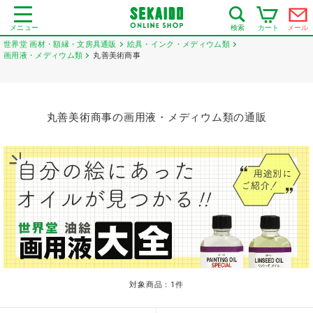
メニュー
カート
メール
検索
世界堂 画材・額縁・文房具通販
絵具・インク・メディウム類
画用液・メディウム類
丸善美術商事
丸善美術商事の画用液・メディウム類の通販
対象商品：
1
件