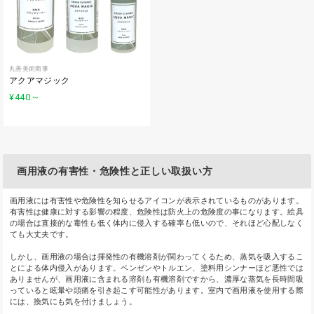
丸善美術商事
アクアマジック
¥440
～
画用液の有害性・危険性と正しい取扱い方
画用液には有害性や危険性を知らせるアイコンが表示されているものがあります。
有害性は健康に対する影響の程度、危険性は防火上の危険度の事になります。絵具
の場合は直接的な毒性も低く体内に侵入する確率も低いので、それほど心配しなく
ても大丈夫です。
しかし、画用液の場合は揮発性の有機溶剤が関わってくるため、蒸気を吸入するこ
とによる体内侵入があります。ベンゼンやトルエン、塗料用シンナーほど悪性では
ありませんが、画用液に含まれる溶剤も有機溶剤ですから、濃厚な蒸気を長時間吸
っていると眩暈や頭痛を引き起こす可能性があります。室内で画用液を使用する際
には、換気にも気を付けましょう。