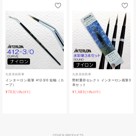
丸善美術商事
丸善美術商事
インターロン画筆 412-3/0 短軸（カ
野村重存セレクト インターロン画筆3
ーブ）
本セット
¥703
¥1,683
(10%OFF)
(10%OFF)
OTHER PRODUCTS