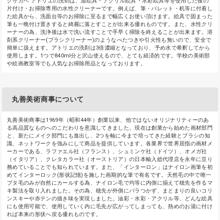
クサカベ アトリエの洗剤は、油絵具・アクリル絵具・水彩絵具等を使用した後の
片付け・お掃除専用の水性クリーナーです。例えば、筆・パレット・机等に付着し
た絵具から、洗面台等のお掃除に至るまで幅広くお使い頂けます。絵具で固まった
筆も一晩付け置きすると綺麗に落とすことが出来る優れものです。また、水性クリ
ーナーの為、洗浄後は水で洗い流すことで手早く掃除を終えることが出来ます。溶
剤系クリーナー(ブラシクリーナー)のようなべたつきや引火性も無いので、安全で
簡単に扱えます。アトリエの洗剤は3倍濃縮となっており、予め水で希釈してから
使用します。1つで840ml分と沢山使えるので、とても経済的です。学校の美術部
や絵画教室等でも人気なお掃除用品となっております。
丸善美術商事について
丸善美術商事は1969年（昭和44年）創業以来、他ではないオリジナリティーのあ
る高品質なものへのこだわりを意識してきました。現在は創業から始めた画材部門
と、新たにメイク部門にも進出し、2つを軸に今まで培ってきた経験とブラシの知
識、ネットワークを強みにして商品を提供しています。各業界で世界屈指の画材メ
ーカーである、ラファエル社（フランス）、シュミンケ社（ドイツ）、オメガ社
（イタリア）、クレタカラー社（オーストリア）の日本輸入総代理店を永年に亘り
務めていることでも知られています。また、「インターロン」はナイロン画筆を初
めてインターロック(形状記憶)を施した画期的な筆で有名です。天然毛の中で唯一
ブタ毛のみが自然にカールする為、ナイロン毛で均等に内側に揃えて穂先を作るマ
キ製法を取り入れました。その為、穂先が外側にバラつかず、まとまりの良いコリ
ンスキーや赤テンの描き味を実現しました。油彩・水彩・アクリル等、どんな絵具
にも使用可能で、使用していく内に毛先が広がってしまっても、熱めのお湯に付け
れば本来の形状へ戻る優れものです。