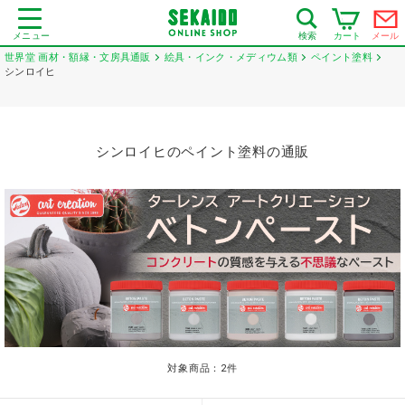
メニュー
カート
メール
検索
世界堂 画材・額縁・文房具通販
絵具・インク・メディウム類
ペイント塗料
シンロイヒ
シンロイヒのペイント塗料の通販
対象商品：
2
件