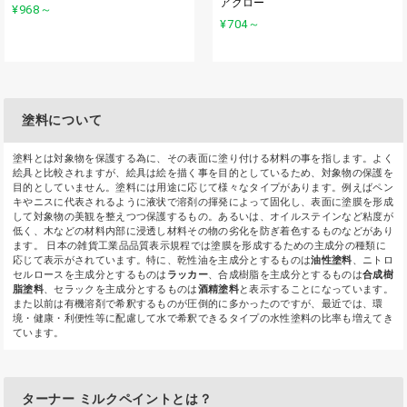
アグロー
¥968
～
¥704
～
塗料について
塗料とは対象物を保護する為に、その表面に塗り付ける材料の事を指します。よく
絵具と比較されますが、絵具は絵を描く事を目的としているため、対象物の保護を
目的としていません。塗料には用途に応じて様々なタイプがあります。例えばペン
キやニスに代表されるように液状で溶剤の揮発によって固化し、表面に塗膜を形成
して対象物の美観を整えつつ保護するもの。あるいは、オイルステインなど粘度が
低く、木などの材料内部に浸透し材料その物の劣化を防ぎ着色するものなどがあり
ます。 日本の雑貨工業品品質表示規程では塗膜を形成するための主成分の種類に
応じて表示がされています。特に、乾性油を主成分とするものは
油性塗料
、ニトロ
セルロースを主成分とするものは
ラッカー
、合成樹脂を主成分とするものは
合成樹
脂塗料
、セラックを主成分とするものは
酒精塗料
と表示することになっています。
また以前は有機溶剤で希釈するものが圧倒的に多かったのですが、最近では、環
境・健康・利便性等に配慮して水で希釈できるタイプの水性塗料の比率も増えてき
ています。
ターナー ミルクペイントとは？