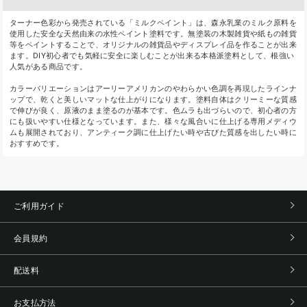
ターナー色彩から発売されている「ミルクペイント」は、森永乳業のミルク原料を
使用した安全な天然由来の水性ペイント塗料です。無塗装の木製雑貨や紙もの雑貨
等をペイントすることで、オリジナルの雑貨品やディスプレイ品を作ることが出来
ます。DIY初心者でも気軽に安全に楽しむことが出来る本格派塗料として、根強い
人気がある商品です。
カラーバリエーションはアーリーアメリカンのやわらかい色調を再現したラインナ
ップで、乾くと美しいマットな仕上がりになります。塗料自体はクリーミーな質感
で伸びが良く、原液のまま塗るのが基本です。色ムラも出づらいので、初心者の方
にも扱いやすい仕様となっています。また、様々な風合いに仕上げる専用メディウ
ムも展開されており、アンティーク調に仕上げたい時や古びた質感を出したい時に
おすすめです。
ご利用ガイド
会員規約
配送料
お支払方法