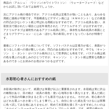
商品の〈アルシュ〉〈ワトソン/ホワイトワトソン〉〈ウォーターフォード〉など
からお試し頂いてみては如何でしょうか。
次にアクリル画の場合ですが、アクリル絵具は定着力が強いこともあり、あらゆる
用紙に描画が可能です。平面構成などデザイン画には〈ＫＭＫケント〉などの表面
の凹凸が少ないケント紙と呼ばれる用紙がおすすめです。アクリル絵具を使い、水
彩技法で描かれたい場合には近年発売された〈アクリルデネブ〉がおすすめです。
アクリルデネブは速乾性のあるアクリル絵具に対し、保水性を高め絵具の表面にと
どまりグラデーション・にじみ・ぼかし等の表現しやすくなっているのが特徴で
す。
最後にソフトパステル画についてです。ソフトパステルは定着力が低く、表面がつ
るつるした紙への描が難しいため、凹凸のある紙がおすすめです。中でも〈キャン
ソン ミ・タント〉がパステル画向けとして世界的にも有名です。パステル画は紙
の色を選ぶのも楽しみのひとつですが、キャンソン ミ・タント紙は豊富な色数が
あるのできっとお好みのお色がみつかるはずです。
水彩初心者さんにおすすめの紙
水彩画の制作において、紙選びは筆選び以上に重要視されます。水彩紙は実に沢山
の種類があり、目の粗さ・絵具の発色・使い心地等が各々異なります。選んだ紙に
よって作品の印象が決まると言っても過言ではありません。そのため、初心者の方
はどれを選ぶべきか迷ってしまう事でしょう。自分に合った紙を見つけるには実際
に色々試してみる他にありませんが、初めて水彩画を描く方へおすすめしたいのは
「ホルベイン ウォーターフォード ホワイト ブロック 中目」です。紙質の癖が少