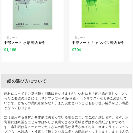
中部ノート
中部ノート
中部ノート 水彩画紙 6号
中部ノート キャンバス画紙 6号
¥1,188
¥704
紙の選び方について
画材によってもご選択頂く用紙は異なりますが、いわゆる「画用紙が欲しい」とい
ったご要望の場合には〈サンフラワーＭ画/Ａ画〉〈シリウス〉などをご紹介して
います。どちらの用紙も癖がなく、また安価ということもあり使い勝手がよい商品
となっております。
次は使用する画材が具体的に決まっている場合についてご紹介致します。まず、水
彩画には綺麗なにじみやぼかしが表現できる水彩紙と呼ばれる用紙がおすすめで
す。水彩紙は各メーカーでたくさんの商品が発売されており、当オンラインショッ
プでも「水彩紙」と検索して頂くと非常に多くの商品がヒットします。まずは人気