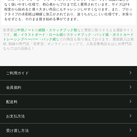
なく扱いやすい仕様で、初心者からプロまで広く愛用されています。サイズはF6
程度から始めると後々大きい作品にもチャレンジしやすくなります。また、ブロッ
クタイプの水彩紙は糊綴じ加工がされており、波うちがしにくい仕様です。水張り
をせずとも、そのまま描き始める事ができます。
世界堂は
中部ノート
の
紙類・スケッチブック類
など豊富に取りそろえる通販サイト
です。
紙・イラストボード・ロール紙
や
スケッチブック・パッド紙・ポストカード
トレーシングペーパー・パック紙
などの商品も取り揃えております。通販購入は画
材, 額縁の専門店「世界堂」オンラインショップで。人気定番商品をはじめ専門店
ならではの品揃え！
ご利用ガイド
会員規約
配送料
お支払方法
受け渡し方法