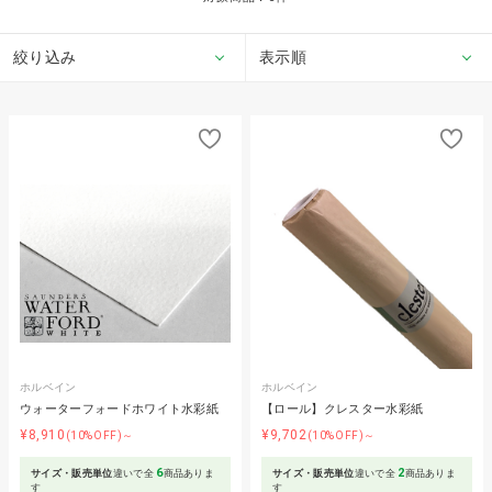
絞り込み
表示順
ホルベイン
ホルベイン
ウォーターフォードホワイト水彩紙
【ロール】クレスター水彩紙
¥8,910
¥9,702
(10%OFF)～
(10%OFF)～
6
2
サイズ・販売単位
違いで全
商品ありま
サイズ・販売単位
違いで全
商品ありま
す
す