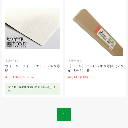
ホルベイン
ホルベイン
ウォーターフォードナチュラル水彩
【ロール】アルビレオ水彩紙（219
紙
g）1.4×10m巻
¥8,910
¥8,415
(10%OFF)～
(10%OFF)
6
サイズ・販売単位
違いで全
商品ありま
す
1