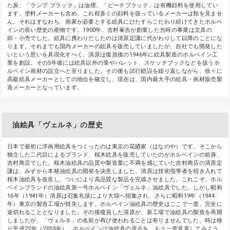
た炭、「ランプ ブラック」は油煙、「ピーチブラック」は有機顔料を使用してい
ます。塗料メーカーも含め、これ程多くの顔料を扱っているメーカーは類を見ませ
ん。それはすなわち、画家が必要とする絵具にひたすらこだわり続けてきたホルベ
インの長い歴史の産物です。1900年、吉村峯吉が創業した当時の事業は文具の
卸・小売でした。絵具に携わりだしたのは清原定謙に代がわりして以降のことにな
ります。それまでも国内メーカーの絵具を販売していましたが、自社でも開発した
いという思いを具現化すべく、清原は復員後の1946年に絵具製造のホルベイン工
業を創設。その5年後には絵具以外の筆やパレット、スケッチブックなどを扱うホ
ルベイン画材の設立へと至りました。その後も試行錯誤を繰り返しながら、徐々に
高級絵具メーカーとしての地位を確立し、現在は、国内最大手の絵具・画材販売製
造メーカーとなっています。
油絵具「ヴェルネ」の歴史
日本で最初に洋画用絵具をつくったのは東京の花廼家（はなのや）です。そこから
独立した二代目によるブランド、桜木絵具を販売していたのがホルベインの前身、
吉村商店でした。桜木油絵具の品質や製造量に不満を感じていた吉村商店の清原定
謙は、みずから本格油絵具の開発を決意しました。清原は技術指導者を招き入れて
桜木油絵具を改良し、ついにより高品質な製品を完成させました。これこそ、ホル
ベインブランドの油絵具第一号ホルベイン「ヴェルネ」油絵具でした。しかし昭和
16年（1941年）清原は召集礼状により大陸へ招集され、さらに昭和19年（1944
年）東京の製造工場が焼失します。ホルベイン油絵具の歴史はここで一度、完全に
途切れることとなりました。その後復員した清原が、新工場で油絵具の製造を再開
しましたが、「ヴェルネ」の名前が再び使われることは有りませんでした。時は移
り平成22年（2010年）、ホルベインは油絵具の原点を、もう一度見直してみよう