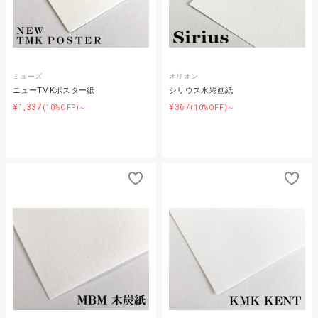
ミューズ
オリオン
ニューTMKポスター紙
シリウス水彩画紙
¥1,337
¥367
(10%OFF)～
(10%OFF)～