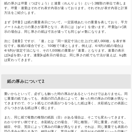
紙の厚さは坪量（つぼりょう）と連量（れんりょう）という2種類の単位で表しま
す。坪量・連量はそれぞれ表す内容が違っております。それぞれが表す内容と計算
方法をご紹介します。
まず【坪量】は紙の重量表示について。一定面積あたりの重量を表しており、平方
メートルあたりの重さが基準となり、表示には［g/㎡］を使います。坪量[g/㎡]表
示の場合は、同じ厚さの紙は寸法が違っても同じg/㎡数になります。
次に【連量】ですが、「連」とは「同一規定寸法に仕上げた紙1,000枚」を表す単
位です。板紙の場合ですと、100枚で1連とします。例えば、4/6判の紙の場合は
4/6判が規定寸法になり、その1,000枚の重量が「連量」となります。連量の表示
は[kg]を使います。連量[kg]表示の場合は、同じ厚さの紙でも寸法が違えば、kg数
は変わってきます。
紙の厚みについて2
重いからといって、必ずしも触った時の厚みがあるというわけではありません。同
じ重量の紙であっても、表面の凹凸具合によって、触った時の厚みの印象が異なっ
てきますので、ケント紙などの表面がつるつるした紙は薄く、水彩紙などの表面に
ざらつきがある紙は厚く感じます。
また、同じ紙で複数の種類の紙肌（目）がある場合は、そこでも変わってきます。
わかりやすい例ですと、水彩紙などの場合、「同じ種類」「同じ重量」の紙でも、
細目、中目、荒目によって厚みの印象が異なります。それは、同じ重量でも表面の
凹凸具合が異なる為で、細目が薄く、荒目が厚く、中目がその中間といった印象に