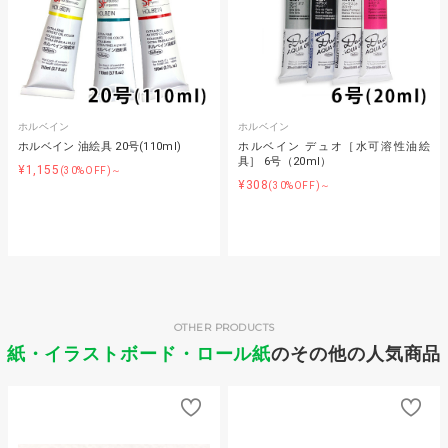
ホルベイン
ホルベイン
ホルベイン 油絵具 20号(110ml)
ホルベイン デュオ［水可溶性油絵
具］ 6号（20ml）
¥1,155
(30%OFF)～
¥308
(30%OFF)～
OTHER PRODUCTS
紙・イラストボード・ロール紙
のその他の人気商品