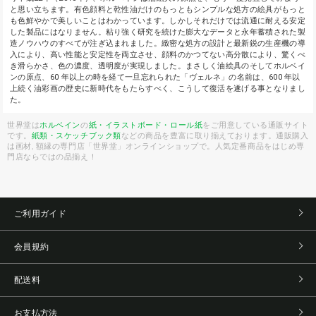
と思い立ちます。有色顔料と乾性油だけのもっともシンプルな処方の絵具がもっと
も色鮮やかで美しいことはわかっています。しかしそれだけでは流通に耐える安定
した製品にはなりません。粘り強く研究を続けた膨大なデータと永年蓄積された製
造ノウハウのすべてが注ぎ込まれました。緻密な処方の設計と最新鋭の生産機の導
入により、高い性能と安定性を両立させ、顔料のかつてない高分散により、驚くべ
き滑らかさ、色の濃度、透明度が実現しました。まさしく油絵具のそしてホルベイ
ンの原点、60 年以上の時を経て一旦忘れられた「ヴェルネ」の名前は、600 年以
上続く油彩画の歴史に新時代をもたらすべく、こうして復活を遂げる事となりまし
た。
世界堂は
ホルベイン
の
紙・イラストボード・ロール紙
をご用意している通販サイト
です。
紙類・スケッチブック類
などの商品を豊富に取り揃えております。通販購入
は画材, 額縁の専門店「世界堂」オンラインショップで。人気定番商品をはじめ専
門店ならではの品揃え！
ご利用ガイド
会員規約
配送料
お支払方法