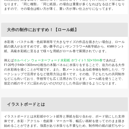
なります。「同じ種類」「同じ紙肌」の場合は重量が多くなればなるほど厚くなり
ますので、その場合は軽い方が薄く、重い方が厚い仕上がりになってます。
大作の制作におすすめ！【ロール紙】
水彩画・パステル画・色鉛筆画等で大きなサイズの作品を描きたい場合は、ロール
紙の購入がおすすめです。使い勝手のよいサンフラワーA画学紙から、KMKケント
紙、高級水彩紙に至るまで様々な用紙がロール巻で展開されています。
例えば
ホルベイン ウォーターフォード水彩紙 ホワイト1.52×10m巻
であれば、
F120号(1940×1303mm)相当の木製パネルに水張りをすることで、迫力のある大作
の水彩画を描くことが可能です。また、数メートルもある絵巻物を制作したり、ワ
ークショップで活用するなど使用方法は様々です。その他、子どもたちの共同制作
などにも向いており、学校等でも広く活用されています。ロール紙を使うことで、
規定の紙のサイズに囚われないのびのびとした作品が描けるようになります。
イラストボードとは
イラストボードとは水彩紙やケント紙等と厚紙を貼り合わせ、ボード状にした支持
体です。水彩・アクリル・色鉛筆・マーカー等、幅広い画材を使ってそのまま描き
始めることができます。強度があり水張りも不要なため、制作時の紙の波打ちやシ