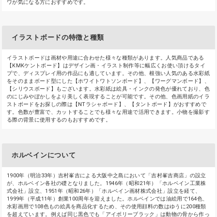
ワが気になる方におすすめです。
イラストボードの特徴と種類
イラストボードは画材や用途に合わせた様々な種類があります。人気商品である
【KMKケントボード】はデザイン画・イラスト制作等に幅広くお使い頂けるタイ
プで、ディスプレイ用の作品にも適しています。その他、根強い人気のある水彩紙
をそのままボード型にした【ホワイトワトソンボード】、【ワーグマンボード】、
【シリウスボード】もございます。水彩紙は絵具・インクの発色が優れており、色
のにじみやぼかしをより美しく表現することが可能です。その他、色画用紙のイラ
ストボードをお探しの際は【NTラシャボード】、【タントボード】がおすすめで
す。色数が豊富で、カットすることでも様々な用途で活用できます。小物を撮影す
る際の背景に使用するのもおすすめです。
ホルベインについて
1900年（明治33年）吉村峯吉による大阪中之島において「吉村峯吉商店」の設立
が、ホルベイン各社の礎となりました。1946年（昭和21年）「ホルベイン工業株
式会社」設立、1951年（昭和26年）「ホルベイン画材株式会社」設立を経て、
1999年（平成11年）創業100周年を迎えました。ホルベインでは油絵用で164色、
水彩画用で108色もの絵具を商品化するため、その使用顔料の数はゆうに200種類
を超えています。例えば同じ黒色でも「アイボリーブラック」は動物の骨から作っ