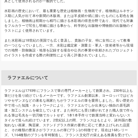
具として使用されるのが一般的でした。
水彩画の歴史において、最も重要な歴史は植物画・生物画です。植物画はルネサン
ス期に人気が出て本や新聞の木版画、または羊皮紙や紙に描いたものにも彩色を施
しました。植物画は初期から精巧に描ける水彩画の得意分野であり、現代でも対象
をフルカラーで写生し明確に描ける事から、科学的な出版物や博物館の出版物のイ
ラストによく使用されています。
また水彩画は18世紀の英国でも広く普及し、貴族の子女、特に女性にとって教養
の一つとなっていました。一方、水彩は鑑定家・測量士・軍人・技術者等から現場
での地勢・防御施設・地形を記録する場合や公共の事業や依頼されたプロジェクト
のイラストを作成する際の利便性により高く評価されていました。
ラファエルについて
ラファエルは1793年にフランスで筆の専門メーカーとして創業され、230年以上も
筆だけを造り続けているメーカーです。ラファエル創業以来、ヨーロッパではピカ
ソやセザンヌなどの著名な画家たちがラファエルの筆を愛用しました。長い歴史の
中で培った知識・ネットワークにより、ラファエルでしか出来ない独自の原毛調
達・加工システムを確立しています。また何代にも受け継がれてきた職人技で作ら
れる筆は毛先を一切刃物でカットせず、1本1本手作りで創業当時と変わらないス
タイルで造られ続けています。2世紀以上の間、フランスはもとより、諸外国の数
知れない画家、陶芸家、ステンドグラス作家の要求に応じて磨き上げられた品質
と、その種類の豊富さがラファエルの筆(ブラシ)の特徴です。現在は168シリー
ズ、1,164種類のブラシを常時製造し、フランス文化庁の栄えある推薦を受けてい