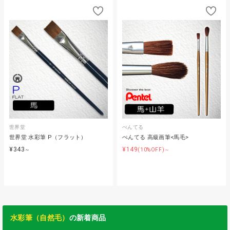
世界堂
ぺんてる
世界堂 水彩筆 P（フラット）
ぺんてる 高級画筆<馬毛>
¥343
¥149
～
(10%OFF)～
水彩筆（自然毛）
の新着商品