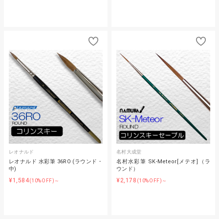
レオナルド
名村大成堂
レオナルド 水彩筆 36RO (ラウンド・
名村水彩筆 SK-Meteor[メテオ]（ラ
中)
ウンド）
¥1,584
¥2,178
(10%OFF)～
(10%OFF)～