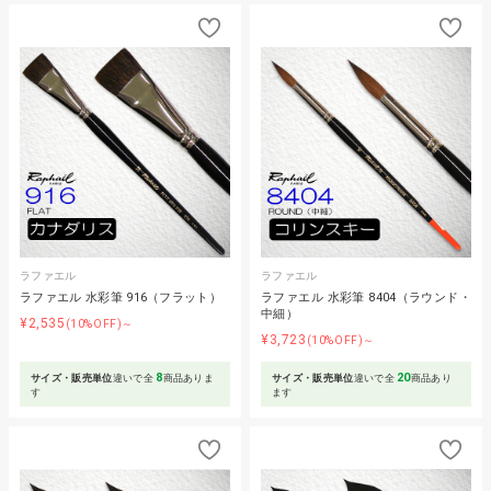
ラファエル
ラファエル
ラファエル 水彩筆 916（フラット）
ラファエル 水彩筆 8404（ラウンド・
中細）
¥2,535
(10%OFF)～
¥3,723
(10%OFF)～
8
20
サイズ・販売単位
違いで全
商品ありま
サイズ・販売単位
違いで全
商品あり
す
ます