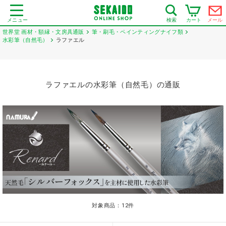
メニュー
カート
メール
検索
世界堂 画材・額縁・文房具通販
筆・刷毛・ペインティングナイフ類
水彩筆（自然毛）
ラファエル
ラファエルの水彩筆（自然毛）の通販
対象商品：
12
件