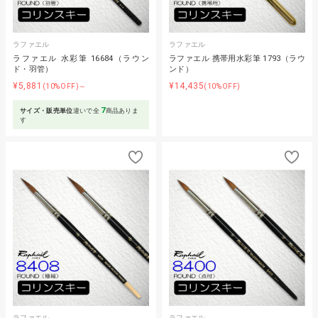
ラファエル
ラファエル
ラファエル 水彩筆 16684（ラウン
ラファエル 携帯用水彩筆 1793（ラウ
ド・羽管）
ンド）
¥5,881
¥14,435
(10%OFF)～
(10%OFF)
7
サイズ・販売単位
違いで全
商品ありま
す
ラファエル
ラファエル