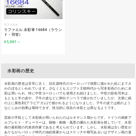
ラファエル
ラファエル 水彩筆 16684（ラウン
ド・羽管）
¥5,881
～
水彩画の歴史
水彩画の歴史は非常に古く、旧石器時代のヨーロッパで洞窟に描かれた絵にまでさ
かのぼるといわれています。少なくともエジプト王朝時代から写本彩色のために水
彩は用いられ、特に中世ヨーロッパでも使用され続けました。中世の彩色写本は、
もともと羊の皮や、子牛の皮などに卵白テンペラで描かれていましたが、次第に紙
の上に展色剤(アラビアガム)で描かれるようになりました。子牛の皮では紙のよう
なにじみの効果は期待できず、技法的に現在の水彩とは異なるようです。
芸術の手段として水彩画が用いられたのはルネサンス期からです。ドイツの画家ア
ルブレヒト・デューラーは、植物・動物・風景の優れた水彩画を残していて、水彩
画の最初期の代表的作家であると考えられています。しかし、水彩画は古い歴史が
ありながらバロック時代の油絵画家からはスケッチや模写あるいはデザイン画の道