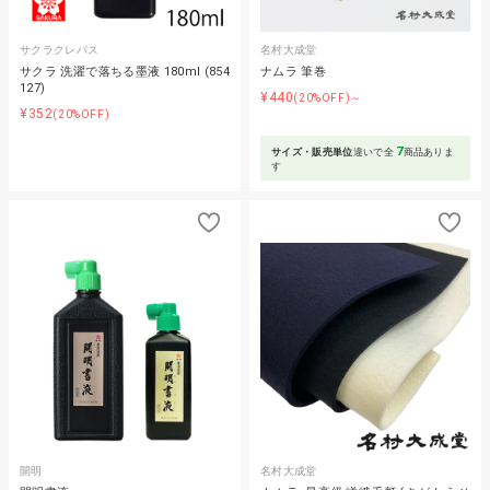
サクラクレパス
名村大成堂
サクラ 洗濯で落ちる墨液 180ml (854
ナムラ 筆巻
127)
¥440
(20%OFF)～
¥352
(20%OFF)
7
サイズ・販売単位
違いで全
商品ありま
す
開明
名村大成堂