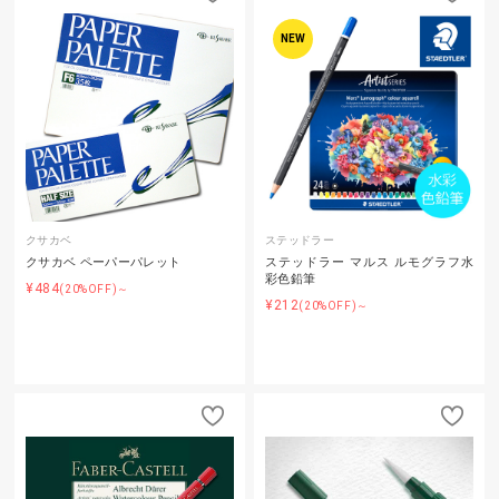
NEW
クサカベ
ステッドラー
クサカベ ペーパーパレット
ステッドラー マルス ルモグラフ水
彩色鉛筆
¥484
(20%OFF)～
¥212
(20%OFF)～