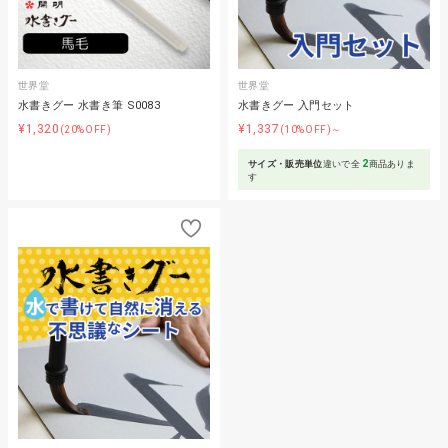
世界堂
世界堂
水書きグー 水書き筆 S0083
水書きグー 入門セット
¥1,320
¥1,337
(20%OFF)
(10%OFF)～
2
サイズ・販売単位
違いで全
商品ありま
す