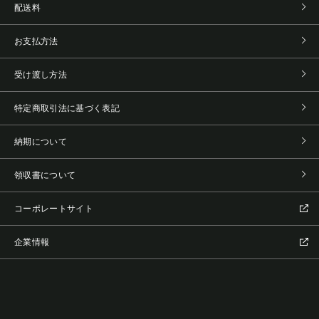
配送料
お支払方法
受け渡し方法
特定商取引法に基づく表記
納期について
領収書について
コーポレートサイト
企業情報