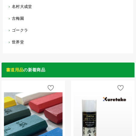
名村大成堂
古梅園
ゴークラ
世界堂
書道用品
の新着商品