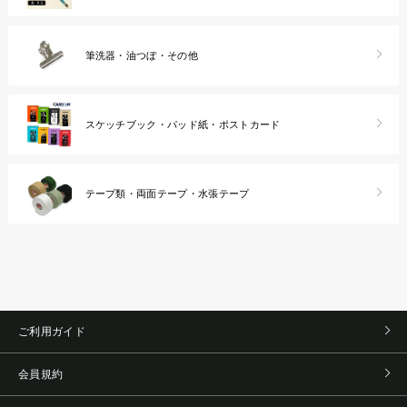
筆洗器・油つぼ・その他
スケッチブック・パッド紙・ポストカード
テープ類・両面テープ・水張テープ
ご利用ガイド
会員規約