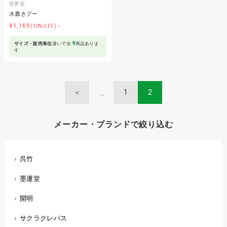
世界堂
水書きグー
¥1,169
(10%OFF)～
9
サイズ・販売単位
違いで全
商品ありま
す
＜
1
2
メーカー・ブランドで絞り込む
呉竹
墨運堂
開明
サクラクレパス