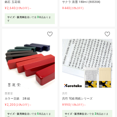
銘石 玉花硯
サクラ 清墨 180ml (805304)
¥2,640
¥440
(20%OFF)～
(20%OFF)
3
サイズ・販売単位
違いで全
商品ありま
す
墨運堂
呉竹
カラー文鎮 2本組
呉竹 写経用紙シリーズ
¥2,200
¥990
(20%OFF)～
(10%OFF)～
5
2
サイズ・販売単位
違いで全
商品ありま
サイズ・販売単位
違いで全
商品ありま