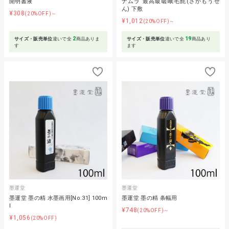
開明書液
ナムラ 最高級嵯峨毛氈(さがもうせ
ん) 下敷
¥308
(20%OFF)～
¥1,012
(20%OFF)～
2
19
サイズ・販売単位
違いで全
商品ありま
サイズ・販売単位
違いで全
商品あり
す
ます
墨運堂
墨運堂
墨運堂 墨の精 水墨画用[No.31] 100m
墨運堂 墨の精 条幅用
l
¥748
(20%OFF)～
¥1,056
(20%OFF)