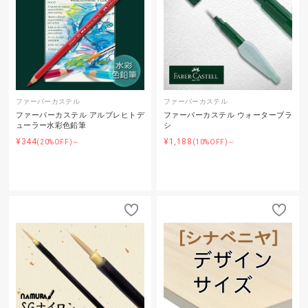
ファーバーカステル
ファーバーカステル
ファーバーカステル アルブレヒトデ
ファーバーカステル ウォーターブラ
ューラー水彩色鉛筆
シ
¥344
¥1,188
(20%OFF)～
(10%OFF)～