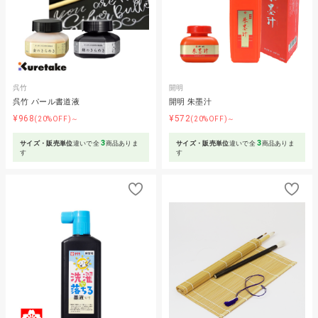
呉竹
開明
呉竹 パール書道液
開明 朱墨汁
¥968
¥572
(20%OFF)～
(20%OFF)～
3
3
サイズ・販売単位
違いで全
商品ありま
サイズ・販売単位
違いで全
商品ありま
す
す