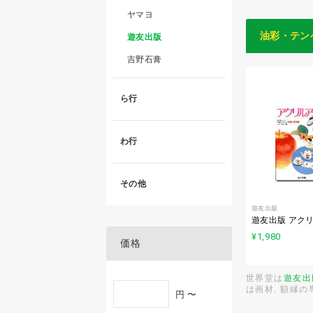
ヤマヨ
油彩・テン
遊友出版
吉野石膏
ら行
わ行
その他
遊友出版
遊友出版 アク
¥1,980
価格
世界堂は
遊友出
は画材, 額縁
円 〜