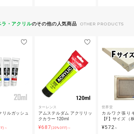
ペラ・アクリル
のその他の人気商品
OTHER PRODUCTS
ターレンス
世界堂
クリルガッシュ
アムステルダム アクリリッ
カルワク張り
クカラー 120ml
【F】サイズ （
¥687
¥572
FF)～
(20%OFF)～
～