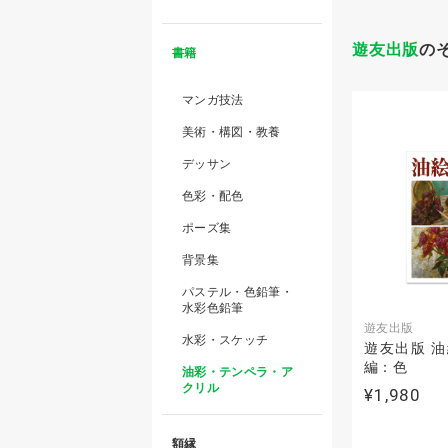
遊友出版
の
書籍
マンガ技法
美術・構図・教養
デッサン
色彩・配色
ポーズ集
背景集
パステル・色鉛筆・
水彩色鉛筆
遊友出版
水彩・スケッチ
遊友出版 油
編：色
油彩・テンペラ・ア
クリル
¥1,980
額縁