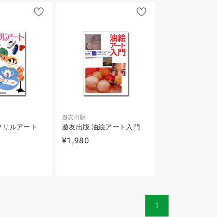
遊友出版
クリルアート
遊友出版 油絵アート入門
¥1,980
1