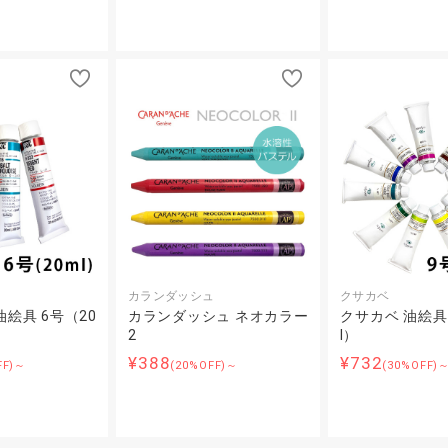
カランダッシュ
クサカベ
絵具 6号（20
カランダッシュ ネオカラー
クサカベ 油絵具 
2
l）
¥388
¥732
FF)～
(20%OFF)～
(30%OFF)