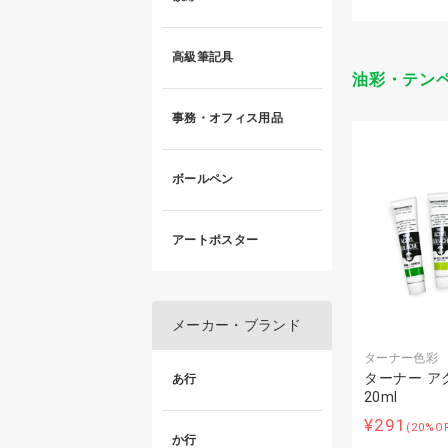
高級筆記具
油彩・テン
事務・オフィス用品
ボールペン
アートポスター
メーカー・ブランド
ターナー色彩
ターナー ア
あ行
20ml
¥291
(20%O
か行