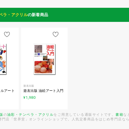
ペラ・アクリル
の新着商品
遊友出版
リルアート
遊友出版 油絵アート入門
¥1,980
版
の
油彩・テンペラ・アクリル
をご用意している通販サイトです。
書籍
な
の専門店「世界堂」オンラインショップで。人気定番商品をはじめ専門店な