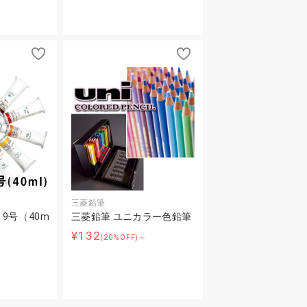
三菱鉛筆
9号（40m
三菱鉛筆 ユニカラー色鉛筆
¥132
(20%OFF)～
～