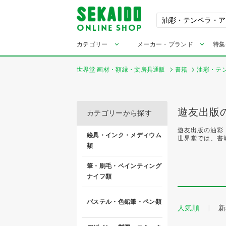
カテゴリー
メーカー・ブランド
特集
世界堂 画材・額縁・文房具通販
書籍
油彩・テ
遊友出版
カテゴリーから探す
遊友出版の油彩
絵具・インク・メディウム
世界堂では、書
類
筆・刷毛・ペインティング
ナイフ類
パステル・色鉛筆・ペン類
人気順
新