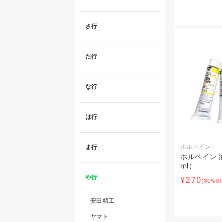
さ行
た行
な行
は行
ホルベイン
ま行
ホルベイン 油
ml）
や行
¥270
(30%O
安田精工
ヤマト