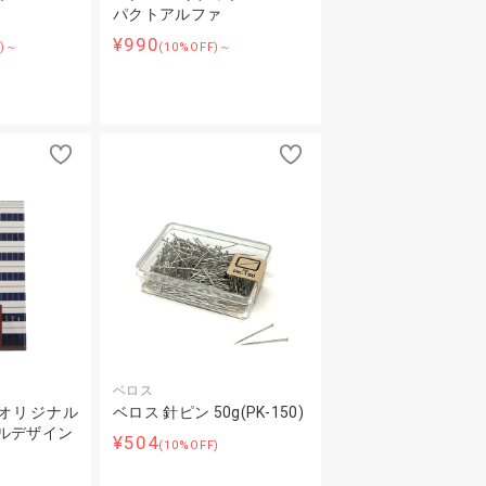
パクトアルファ
¥990
F)～
(10%OFF)～
ベロス
オリジナル
ベロス 針ピン 50g(PK-150)
ルデザイン
¥504
(10%OFF)