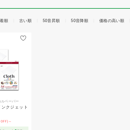
着順
古い順
50音昇順
50音降順
価格の高い順
ニカルペーパー
P インクジェット
%OFF)～