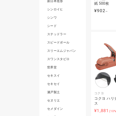
新日本造形
紙 500枚
シンロイヒ
¥902
～
シンワ
シード
ステッドラー
スピードボール
スリーエムジャパン
スワンスタビロ
世界堂
セキスイ
セキセイ
瀬戸製土
コクヨ
コクヨ ハリ
セヌリエ
ス
セメダイン
¥1,881
(10