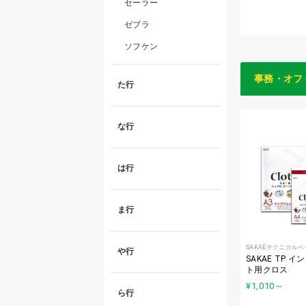
セーラー
ゼブラ
ソフケン
事務・オフ
た行
な行
は行
ま行
SAKAEテクニカル
や行
SAKAE TP 
ト用クロス
¥1,010
～
ら行