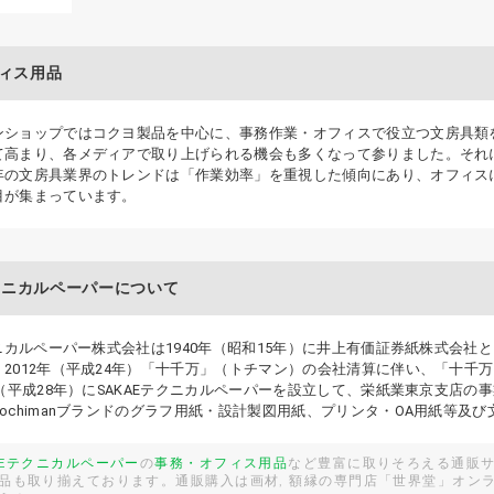
ィス用品
ンショップではコクヨ製品を中心に、事務作業・オフィスで役立つ文房具類
て高まり、各メディアで取り上げられる機会も多くなって参りました。それ
年の文房具業界のトレンドは「作業効率」を重視した傾向にあり、オフィス
目が集まっています。
テクニカルペーパーについて
クニカルペーパー株式会社は1940年（昭和15年）に井上有価証券紙株式会社と
。2012年（平成24年）「十千万」（トチマン）の会社清算に伴い、「十千
年（平成28年）にSAKAEテクニカルペーパーを設立して、栄紙業東京支店
ochimanブランドのグラフ用紙・設計製図用紙、プリンタ・OA用紙等及
AEテクニカルペーパー
の
事務・オフィス用品
など豊富に取りそろえる通販
品も取り揃えております。通販購入は画材, 額縁の専門店「世界堂」オン