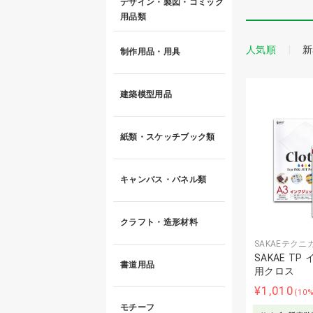
デザイン・製図・コミック
用品類
人気順
新
制作用品・用具
建築模型用品
紙類・スケッチブック類
キャンバス・パネル類
クラフト・造形材料
SAKAEテク
SAKAE T
書道用品
用クロス
¥1,010
(10
モチーフ