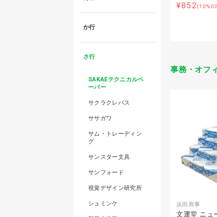
¥852
(10%O
か行
さ行
事務・オフ
SAKAEテクニカルペ
ーパー
サクラクレパス
ササガワ
サム・トレーディン
グ
サンスター文具
サンフォード
視覚デザイン研究所
シュミンケ
浜田商事
文運堂 ニュ