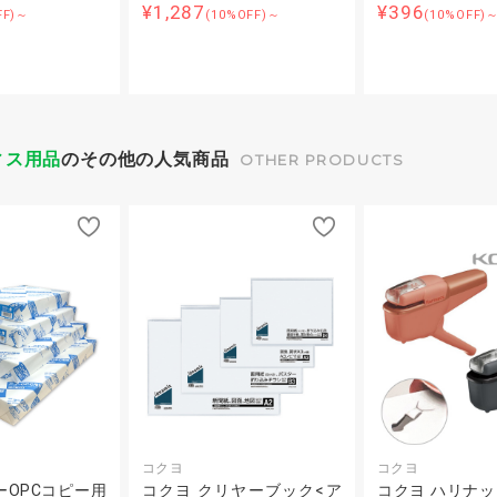
¥1,287
¥396
FF)～
(10%OFF)～
(10%OFF)
ィス用品
のその他の人気商品
OTHER PRODUCTS
コクヨ
コクヨ
ーOPCコピー用
コクヨ クリヤーブック<ア
コクヨ ハリナ