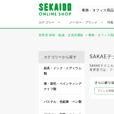
カテゴリー
メーカー・ブランド
特集
世界堂 画材・額縁・文房具通販
事務・オフィス用
SAKA
カテゴリーから探す
SAKAEテク
絵具・インク・メディウム
世界堂では、フ
類
さらに絞り
筆・刷毛・ペインティング
ナイフ類
プリンタ用紙
パステル・色鉛筆・ペン類