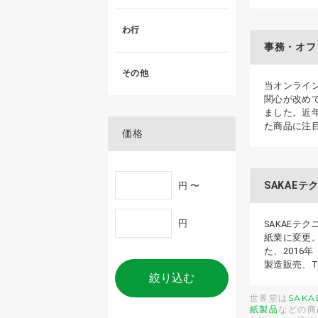
わ行
事務・オフ
その他
当オンライ
関心が改め
ました。近
た商品に注
価格
SAKAE
円 〜
円
SAKAEテ
紙業に変更
た、2016
製造販売、T
絞り込む
世界堂は
SAK
紙製品
などの商