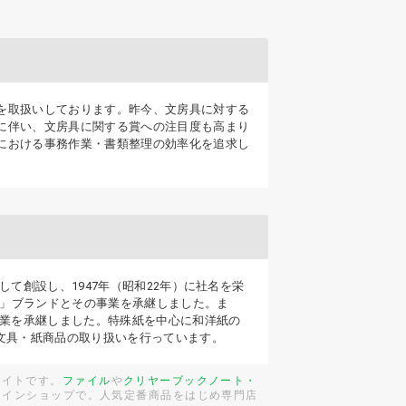
を取扱いしております。昨今、文房具に対する
に伴い、文房具に関する賞への注目度も高まり
における事務作業・書類整理の効率化を追求し
して創設し、1947年（昭和22年）に社名を栄
万」ブランドとその事業を承継しました。ま
の事業を承継しました。特殊紙を中心に和洋紙の
び文具・紙商品の取り扱いを行っています。
サイトです。
ファイル
や
クリヤーブック
ノート・
ラインショップで。人気定番商品をはじめ専門店