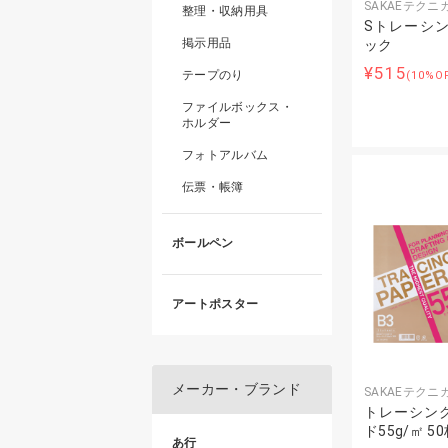
SAKAEテク
整理・収納用具
Sトレーシン
掲示用品
ック
¥515
テープのり
(10%O
ファイルボックス・
ホルダー
フォトアルバム
伝票・帳簿
ボールペン
アートポスター
メーカー・ブランド
SAKAEテク
トレーシン
ド55g/㎡ 5
あ行