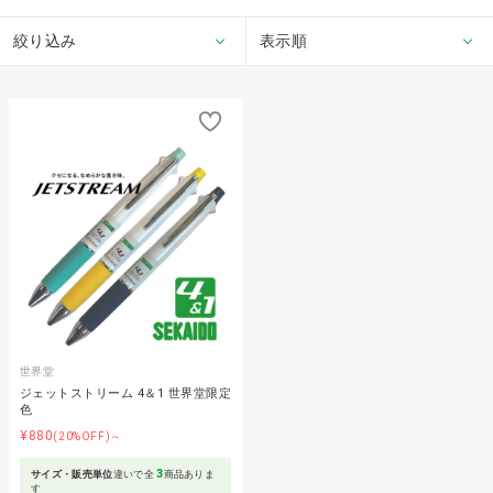
絞り込み
表示順
世界堂
ジェットストリーム 4＆1 世界堂限定
色
¥880
(20%OFF)～
3
サイズ・販売単位
違いで全
商品ありま
す