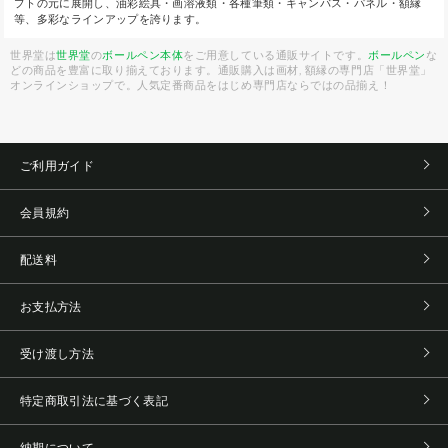
プトの元に展開し、油彩絵具・画溶液類・各種筆類・キャンバス・パネル・額縁
等、多彩なラインアップを誇ります。
世界堂は
世界堂
の
ボールペン本体
をご用意している通販サイトです。
ボールペン
な
どの商品を豊富に取り揃えております。通販購入は画材, 額縁の専門店「世界堂」
オンラインショップで。人気定番商品をはじめ専門店ならではの品揃え！
ご利用ガイド
会員規約
配送料
お支払方法
受け渡し方法
特定商取引法に基づく表記
納期について