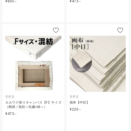
¥605
¥473
～
～
世界堂
世界堂
カルワク張りキャンバス【F】サイズ
画布【中目】
（桐材／混紡＜化繊+綿＞）
¥220
～
¥473
～