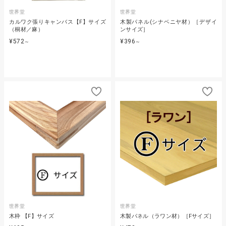
世界堂
世界堂
カルワク張りキャンバス【F】サイズ
木製パネル(シナベニヤ材）［デザイ
（桐材／麻）
ンサイズ］
¥572
¥396
～
～
世界堂
世界堂
木枠 【F】サイズ
木製パネル（ラワン材）［Fサイズ］