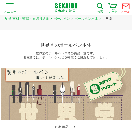
メニュー
カート
メール
検索
世界堂 画材・額縁・文房具通販
ボールペン
ボールペン本体
世界堂
世界堂のボールペン本体
世界堂のボールペン本体の商品一覧です。
世界堂では、ボールペンなどを幅広くご用意しております。
対象商品：
1
件