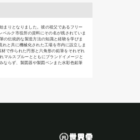
の始まりとなりました。彼の祖父であるフリー
ンベルク市役所の資料にその名が残されていま
鉛筆の伝統的な製造方法の知識と経験を学びま
流れと共に機械化された工場を市内に設立しま
スギ素材で作られた円形と六角形の鉛筆をそれぞれ
されマルスブルーとともにブランドイメージと
のみならず、製図器や製図ペンまた水彩色鉛筆