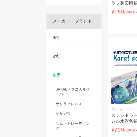
ラフ製図用
¥150
(20%O
メーカー・ブランド
あ行
か行
さ行
SAKAEテクニカルペ
ーパー
サクラクレパス
ステッドラー
ササガワ
ステッドラー
レル水彩色
サム・トレーディン
グ
¥220
(20%O