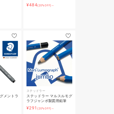
¥484
～
(20%OFF)～
ステッドラー
ピグメントラ
ステッドラー マルスルモグ
ラフジャンボ製図用鉛筆
¥291
～
(20%OFF)～