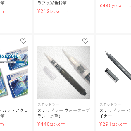
鉛筆
ラフ水彩色鉛筆
¥440
(20%OFF)
¥212
FF)～
(20%OFF)～
ステッドラー
ステッドラー
 カラトアクェ
ステッドラー ウォーターブ
ステッドラー 
鉛筆
ラシ（水筆）
イナー
¥440
¥291
FF)～
(20%OFF)～
(20%OFF)