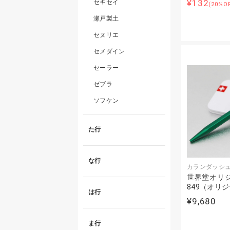
¥132
セキセイ
(20%O
瀬戸製土
セヌリエ
セメダイン
セーラー
ゼブラ
ソフケン
た行
な行
カランダッシ
世界堂オリジ
849（オリ
は行
¥9,680
ま行