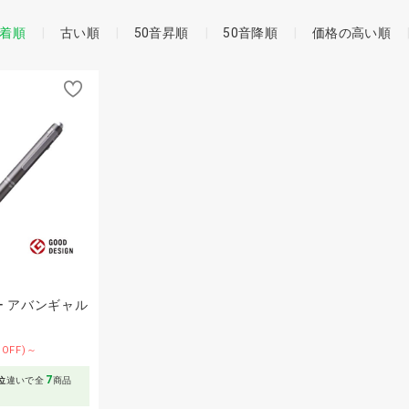
着順
古い順
50音昇順
50音降順
価格の高い順
 アバンギャル
%OFF)～
7
位
違いで全
商品