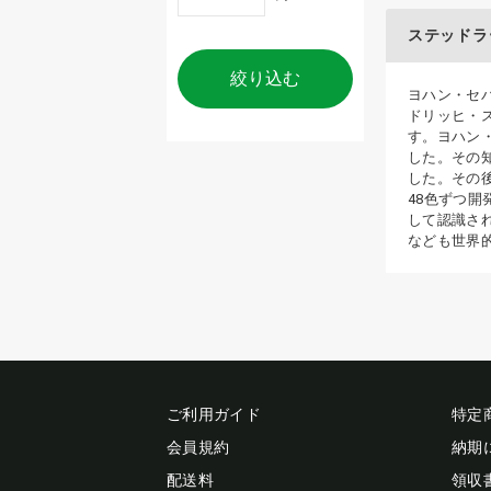
ステッドラ
絞り込む
ヨハン・セ
ドリッヒ・
す。ヨハン
した。その
した。その後
48色ずつ
して認識さ
なども世界
ご利用ガイド
特定
会員規約
納期
配送料
領収