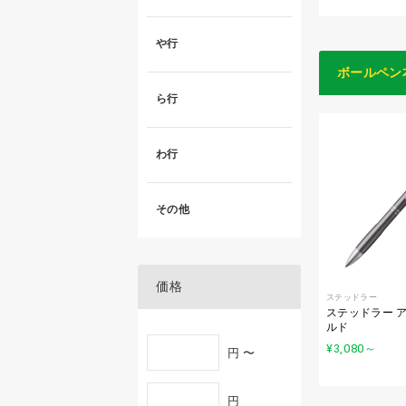
や行
ボールペン
ら行
わ行
その他
価格
ステッドラー
ステッドラー 
ルド
¥3,080
～
円 〜
円