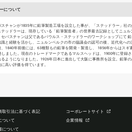
ーについて
バスチャンが1835年に鉛筆製造工場を設立した事が、「ステッドラー」社
ステッドラーは、現存している「鉛筆製造者」の世界最古記録としてニュル
・セバスチャンは父であるパウルス・ステッドラーのワークショップにて 
知識と経験を活かし、ニュルンベルクの市の協議会の認可の後、近代化への
、1840年前後には、63種類もの鉛筆を開発・製造し、 1856年からは
開発しました。現在のトレードマークであるマルスヘッドは、1900年に登録
れるようになりました。1926年日本に進出して大阪に事務所を設立。鉛筆
的に高い評価を得ています。
商取引法に基づく表記
コーポレートサイト
について
企業情報
書について