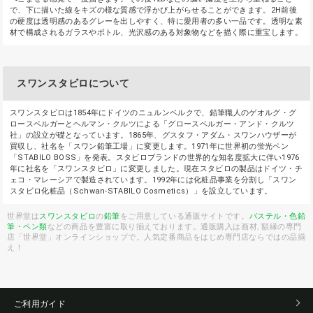
で、下に描いた線をキズの様な質感で浮かび上がらせることができます。2H前後
の硬度は透明感のあるグレーを出しやすく、特に愛用者の多い一品です。透明な素
材で構成されるガラスやボトル、光沢感のある対象物などを描く際に重宝します。
スワンスタビロについて
スワンスタビロは1854年にドイツのニュルンベルクで、鉛筆職人のゲオルグ・グ
ロースベルガーとヘルマン・クルツによる「グロースベルガー・アンド・クルツ
社」の設立が礎となっています。1865年、グスタフ・アダム・スワンハウザーが
買収し、社名を「スワン鉛筆工場」に変更します。1971年に世界初の蛍光ペン
「STABILO BOSS」を発表。スタビロブランドの世界的な知名度拡大に伴い1976
年に社名を「スワンスタビロ」に変更しました。現在スタビロの製品はドイツ・チ
ェコ・マレーシアで製造されています。1992年には化粧品事業を分割し「スワン
スタビロ化粧品（Schwan-STABILO Cosmetics）」を設立しています。
世界堂は
スワンスタビロ
の
鉛筆
をご用意している通販サイトです。
パステル・色鉛
筆・ペン類
などの商品を豊富に取り揃えております。通販購入は画材, 額縁の専門
店「世界堂」オンラインショップで。人気定番商品をはじめ専門店ならではの品揃
え！
ご利用ガイド