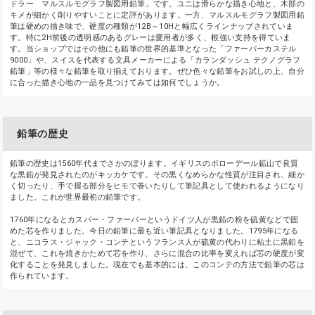
ドラー マルスルモグラフ製図用鉛筆」です。ユニは滑らかな描き心地と、木部の
キメが細かく削りやすいことに定評があります。一方、マルスルモグラフ製図用鉛
筆は硬めの描き味で、硬度の種類が12B～10Hと幅広くラインナップされていま
す。特に2H前後の透明感のあるグレーは愛用者が多く、根強い支持を得ていま
す。当ショップではその他にも鉛筆の世界的基準となった「ファーバーカステル
9000」や、スイスを代表する文具メーカーによる「カランダッシュ テクノグラフ
鉛筆」等の様々な鉛筆を取り揃えております。ぜひ色々な鉛筆をお試しの上、自分
に合った描き心地の一品を見つけてみては如何でしょうか。
鉛筆の歴史
鉛筆の歴史は1560年代までさかのぼります。イギリスのボローデール鉱山で良質
な黒鉛が発見されたのがキッカケです。その黒くなめらかな性質が注目され、細か
く切ったり、手で握る部分をヒモで巻いたりして筆記具として使われるようになり
ました。これが世界最初の鉛筆です。
1760年になるとカスパー・ファーバーというドイツ人が黒鉛の粉を硫黄などで固
めた芯を作りました。今日の鉛筆に最も近い筆記具となりました。1795年になる
と、ニコラス・ジャック・コンテというフランス人が硫黄の代わりに粘土に黒鉛を
混ぜて、これを焼きかためて芯を作り、さらに混合の比率を変えれば芯の硬度が変
化することを発見しました。現在でも基本的には、このコンテの方法で鉛筆の芯は
作られています。