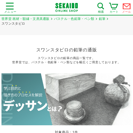
メニュー
カート
メール
検索
世界堂 画材・額縁・文房具通販
パステル・色鉛筆・ペン類
鉛筆
スワンスタビロ
スワンスタビロの鉛筆の通販
スワンスタビロの鉛筆の商品一覧です。
世界堂では、パステル・色鉛筆・ペン類などを幅広くご用意しております。
対象商品：
1
件