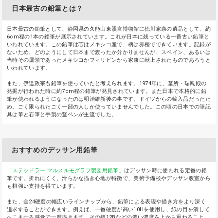
日本最古の鉛筆とは？
日本最古の鉛筆として、静岡県の久能山東照宮博物館に徳川家康の遺品として、約
6cm程の1本の鉛筆が展示されています。これが日本に残っている一番古い鉛筆と
いわれています。この鉛筆は芯はメキシコ産で、柄は赤樫でできています。記録が
ないため、どのようにして日本まで渡ったか分かりませんが、スペイン、あるいは
当時その属領であったメキシコかフィリピンから家康に献上されたものであろうと
いわれています。
また、伊達政宗も鉛筆を使っていたと考えられます。1974年に、墓所・瑞鳳殿の
発掘が行われた時に約7cm程の鉛筆が発見されています。また日本で本格的に鉛
筆が使われるようになったのは明治維新後の事です。ドイツからの輸入品だったた
め、ごく限られたごく一部の人しか使っていませんでした。この頃の日本での筆記
具は筆と石筆と手製の鵞ペンが主流でした。
おすすめのデッサン用鉛筆
「ステッドラー マルスルモグラフ製図用鉛筆」
はデッサン時に使われる定番の鉛
筆です。折れにくく、滑らかな描き心地が特徴で、美術予備校やデッサン教室から
も根強い支持を得ています。
また、全24硬度の幅広いラインナップから、鉛筆による表現や描き方をより深く
追求することができます。例えば、一番硬度が高い10Hを使用し、紙の目を潰して
へこませる感覚で一度描きます。その後12Bなどの濃い濃度を上から重ねること