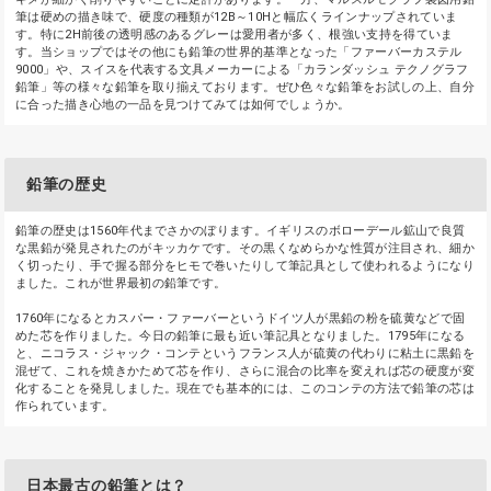
筆は硬めの描き味で、硬度の種類が12B～10Hと幅広くラインナップされていま
す。特に2H前後の透明感のあるグレーは愛用者が多く、根強い支持を得ていま
す。当ショップではその他にも鉛筆の世界的基準となった「ファーバーカステル
9000」や、スイスを代表する文具メーカーによる「カランダッシュ テクノグラフ
鉛筆」等の様々な鉛筆を取り揃えております。ぜひ色々な鉛筆をお試しの上、自分
に合った描き心地の一品を見つけてみては如何でしょうか。
鉛筆の歴史
鉛筆の歴史は1560年代までさかのぼります。イギリスのボローデール鉱山で良質
な黒鉛が発見されたのがキッカケです。その黒くなめらかな性質が注目され、細か
く切ったり、手で握る部分をヒモで巻いたりして筆記具として使われるようになり
ました。これが世界最初の鉛筆です。
1760年になるとカスパー・ファーバーというドイツ人が黒鉛の粉を硫黄などで固
めた芯を作りました。今日の鉛筆に最も近い筆記具となりました。1795年になる
と、ニコラス・ジャック・コンテというフランス人が硫黄の代わりに粘土に黒鉛を
混ぜて、これを焼きかためて芯を作り、さらに混合の比率を変えれば芯の硬度が変
化することを発見しました。現在でも基本的には、このコンテの方法で鉛筆の芯は
作られています。
日本最古の鉛筆とは？