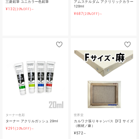
三菱鉛筆 ユニカラー色鉛筆
アムステルダム アクリリックカラー
120ml
¥132
(20%OFF)～
¥687
(20%OFF)～
ターナー色彩
世界堂
ターナー アクリルガッシュ 20ml
カルワク張りキャンバス【F】サイズ
（桐材／麻）
¥291
(20%OFF)～
¥572
～