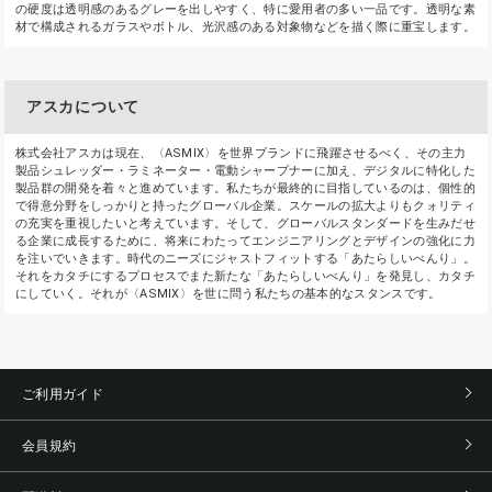
の硬度は透明感のあるグレーを出しやすく、特に愛用者の多い一品です。透明な素
材で構成されるガラスやボトル、光沢感のある対象物などを描く際に重宝します。
アスカについて
株式会社アスカは現在、〈ASMIX〉を世界ブランドに飛躍させるべく、その主力
製品シュレッダー・ラミネーター・電動シャープナーに加え、デジタルに特化した
製品群の開発を着々と進めています。私たちが最終的に目指しているのは、個性的
で得意分野をしっかりと持ったグローバル企業。スケールの拡大よりもクォリティ
の充実を重視したいと考えています。そして、グローバルスタンダードを生みだせ
る企業に成長するために、将来にわたってエンジニアリングとデザインの強化に力
を注いでいきます。時代のニーズにジャストフィットする「あたらしいべんり」。
それをカタチにするプロセスでまた新たな「あたらしいべんり」を発見し、カタチ
にしていく。それが〈ASMIX〉を世に問う私たちの基本的なスタンスです。
ご利用ガイド
会員規約