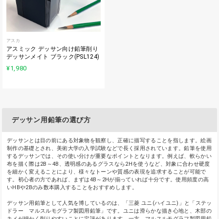
アスカ
アスミック デッサン向け鉛筆削り
デッサンメイト ブラック(PSL124)
¥1,980
デッサン用鉛筆の選び方
デッサンとは目の前にある対象物を観察し、正確に描写することを指します。絵画
制作の基礎とされ、美術大学の入学試験などで長く採用されています。鉛筆を使用
するデッサンでは、その使い分けが重要なポイントとなります。例えば、軟らかい
布を描く際は2B～4B、透明感のあるグラスなら2Hを使うなど、対象に合わせ硬度
を細かく変えることにより、様々なトーンや質感の表現を追求することが可能で
す。初心者の方であれば、まずは4B～2Hが揃っていれば十分です。使用頻度の高
いHBや2Bのみ数本購入することをおすすめします。
デッサン用鉛筆として人気を博しているのは、「三菱 ユニ(ハイユニ)」と「ステッ
ドラー マルスルモグラフ製図用鉛筆」です。ユニは滑らかな描き心地と、木部の
キメが細かく削りやすいことに定評があります。一方、マルスルモグラフ製図用鉛