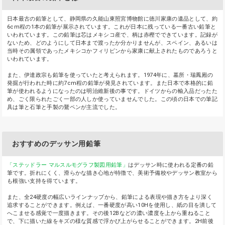
日本最古の鉛筆として、静岡県の久能山東照宮博物館に徳川家康の遺品として、約
6cm程の1本の鉛筆が展示されています。これが日本に残っている一番古い鉛筆と
いわれています。この鉛筆は芯はメキシコ産で、柄は赤樫でできています。記録が
ないため、どのようにして日本まで渡ったか分かりませんが、スペイン、あるいは
当時その属領であったメキシコかフィリピンから家康に献上されたものであろうと
いわれています。
また、伊達政宗も鉛筆を使っていたと考えられます。1974年に、墓所・瑞鳳殿の
発掘が行われた時に約7cm程の鉛筆が発見されています。また日本で本格的に鉛
筆が使われるようになったのは明治維新後の事です。ドイツからの輸入品だったた
め、ごく限られたごく一部の人しか使っていませんでした。この頃の日本での筆記
具は筆と石筆と手製の鵞ペンが主流でした。
おすすめのデッサン用鉛筆
「ステッドラー マルスルモグラフ製図用鉛筆」
はデッサン時に使われる定番の鉛
筆です。折れにくく、滑らかな描き心地が特徴で、美術予備校やデッサン教室から
も根強い支持を得ています。
また、全24硬度の幅広いラインナップから、鉛筆による表現や描き方をより深く
追求することができます。例えば、一番硬度が高い10Hを使用し、紙の目を潰して
へこませる感覚で一度描きます。その後12Bなどの濃い濃度を上から重ねること
で、下に描いた線をキズの様な質感で浮かび上がらせることができます。2H前後