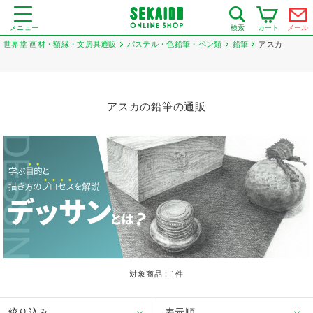
メニュー
カート
メール
検索
世界堂 画材・額縁・文房具通販
パステル・色鉛筆・ペン類
鉛筆
アスカ
アスカの鉛筆の通販
対象商品：
1
件
絞り込み
表示順