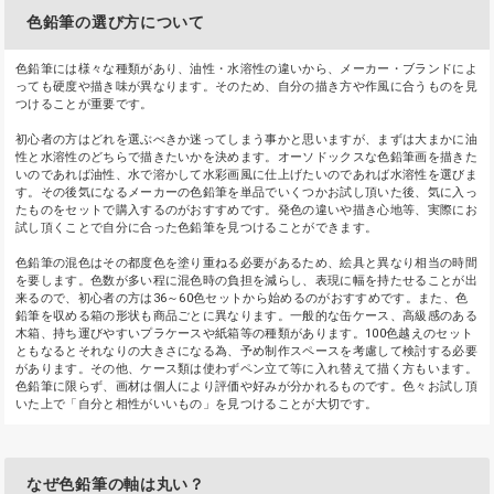
色鉛筆の選び方について
色鉛筆には様々な種類があり、油性・水溶性の違いから、メーカー・ブランドによ
っても硬度や描き味が異なります。そのため、自分の描き方や作風に合うものを見
つけることが重要です。
初心者の方はどれを選ぶべきか迷ってしまう事かと思いますが、まずは大まかに油
性と水溶性のどちらで描きたいかを決めます。オーソドックスな色鉛筆画を描きた
いのであれば油性、水で溶かして水彩画風に仕上げたいのであれば水溶性を選びま
す。その後気になるメーカーの色鉛筆を単品でいくつかお試し頂いた後、気に入っ
たものをセットで購入するのがおすすめです。発色の違いや描き心地等、実際にお
試し頂くことで自分に合った色鉛筆を見つけることができます。
色鉛筆の混色はその都度色を塗り重ねる必要があるため、絵具と異なり相当の時間
を要します。色数が多い程に混色時の負担を減らし、表現に幅を持たせることが出
来るので、初心者の方は36～60色セットから始めるのがおすすめです。また、色
鉛筆を収める箱の形状も商品ごとに異なります。一般的な缶ケース、高級感のある
木箱、持ち運びやすいプラケースや紙箱等の種類があります。100色越えのセット
ともなるとそれなりの大きさになる為、予め制作スペースを考慮して検討する必要
があります。その他、ケース類は使わずペン立て等に入れ替えて描く方もいます。
色鉛筆に限らず、画材は個人により評価や好みが分かれるものです。色々お試し頂
いた上で「自分と相性がいいもの」を見つけることが大切です。
なぜ色鉛筆の軸は丸い？