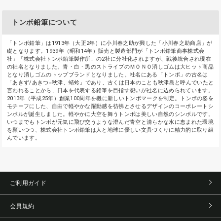
トンボ鉛筆について
「トンボ鉛筆」は1913年（大正2年）に小川春之助が興した「小川春之助商店」が
礎となります。1939年（昭和14年）販売と製造部門が「トンボ鉛筆商事株式会
社」「株式会社トンボ鉛筆製作所」の2社に分社化されますが、戦後統合され現在
の社名となりました。青・白・黒のストライプのＭＯＮＯ消しゴムは大ヒット商品
となり消しゴムのトップブランドとなりました。社名にある「トンボ」の古名は
「あきず/あきつ=秋津、蜻蛉」であり、古くは日本のことも秋津島と呼んでいたと
言われることから、日本を代表する鉛筆を目指す想いが社名に込められています。
2013年（平成25年）創業100周年を機に新しいトンボマークを制定。トンボの姿を
モチーフにした、自由で軽やかな躍動感を彷彿とさせるデザインのコーポレートシ
ンボルが誕生しました。軽やかに大空を舞うトンボは美しい自然のシンボルです。
いつまでもトンボが元気に飛び交うような澄んだ青空と清らかな水に恵まれた環境
を願いつつ、株式会社トンボ鉛筆は人と地球に優しい文具づくりに精力的に取り組
んでいます。
ご利用ガイド
会員規約