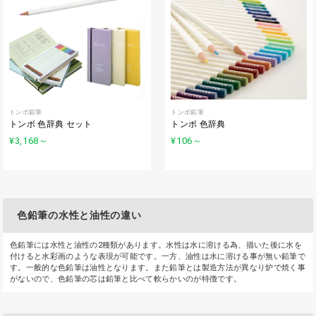
トンボ鉛筆
トンボ鉛筆
トンボ 色辞典 セット
トンボ 色辞典
¥3,168
～
¥106
～
色鉛筆の水性と油性の違い
色鉛筆には水性と油性の2種類があります。水性は水に溶ける為、描いた後に水を
付けると水彩画のような表現が可能です。一方、油性は水に溶ける事が無い鉛筆で
す。一般的な色鉛筆は油性となります。また鉛筆とは製造方法が異なり炉で焼く事
がないので、色鉛筆の芯は鉛筆と比べて軟らかいのが特徴です。