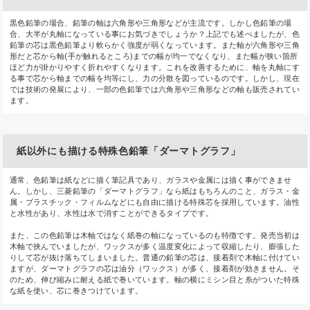
黒色鉛筆の場合、鉛筆の軸は六角形や三角形などが主流です。しかし色鉛筆の場
合、大半が丸軸になっている事にお気づきでしょうか？上記でも述べましたが、色
鉛筆の芯は黒色鉛筆より軟らかく強度が弱くなっています。また軸が六角形や三角
形だと芯から軸(手が触れるところ)までの幅が均一でなくなり、また幅が狭い箇所
ほど力が掛かりやすく折れやすくなります。これを改善するために、軸を丸軸にす
る事で芯から軸までの幅を均等にし、力の分散を図っているのです。しかし、現在
では技術の発展により、一部の色鉛筆では六角形や三角形などの軸も販売されてい
ます。
紙以外にも描ける特殊色鉛筆「ダーマトグラフ」
通常、色鉛筆は紙などに描く筆記具であり、ガラスや金属には描く事ができませ
ん。しかし、三菱鉛筆の「ダーマトグラフ」なら紙はもちろんのこと、ガラス・金
属・プラスチック・フィルムなどにも自由に描ける特殊芯を採用しています。油性
と水性があり、水性は水で消すことができるタイプです。
また、この色鉛筆は木軸ではなく紙巻の軸になっているのも特徴です。発売当初は
木軸で挟んでいましたが、ワックスが多く温度変化によって収縮したり、膨張した
りして芯が抜け落ちてしまいました。普通の鉛筆の芯は、接着剤で木軸に付けてい
ますが、ダーマトグラフの芯は油分（ワックス）が多く、接着剤が効きません。そ
のため、伸び縮みに耐える紙で巻いています。軸の横にミシン目と糸がついた特殊
な紙を使い、芯に巻きつけています。