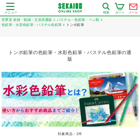
メニュー
カート
メール
検索
世界堂 画材・額縁・文房具通販
パステル・色鉛筆・ペン類
色鉛筆・水彩色鉛筆・パステル色鉛筆
トンボ鉛筆
トンボ鉛筆の色鉛筆・水彩色鉛筆・パステル色鉛筆の通
販
対象商品：
2
件