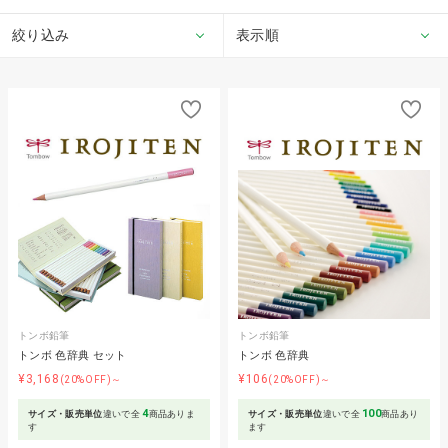
絞り込み
表示順
トンボ鉛筆
トンボ鉛筆
トンボ 色辞典 セット
トンボ 色辞典
¥3,168
¥106
(20%OFF)～
(20%OFF)～
4
100
サイズ・販売単位
違いで全
商品ありま
サイズ・販売単位
違いで全
商品あり
す
ます