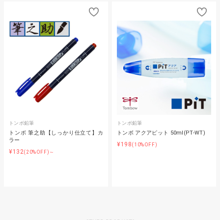
トンボ鉛筆
トンボ鉛筆
トンボ 筆之助【しっかり仕立て】カ
トンボ アクアピット 50ml(PT-WT)
ラー
¥198
(10%OFF)
¥132
(20%OFF)～