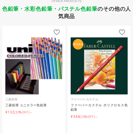
OTHER PRODUCTS
色鉛筆・水彩色鉛筆・パステル色鉛筆
のその他の人
気商品
オススメ
三菱鉛筆
ファーバーカステル
三菱鉛筆 ユニカラー色鉛筆
ファーバーカステル ポリクロモス色
鉛筆
¥132
(20%OFF)～
¥344
(20%OFF)～