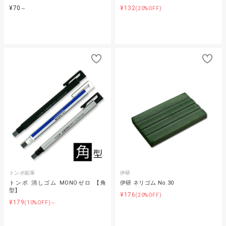
¥70
¥132
～
(20%OFF)
トンボ鉛筆
伊研
トンボ 消しゴム MONOゼロ 【角
伊研 ネリゴム No.30
型】
¥176
(20%OFF)
¥179
(10%OFF)～