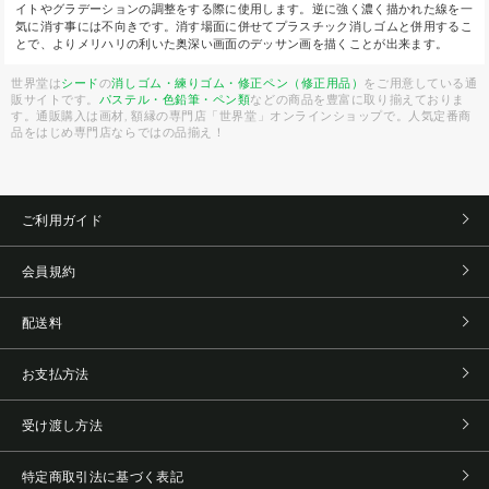
イトやグラデーションの調整をする際に使用します。逆に強く濃く描かれた線を一
気に消す事には不向きです。消す場面に併せてプラスチック消しゴムと併用するこ
とで、よりメリハリの利いた奥深い画面のデッサン画を描くことが出来ます。
世界堂は
シード
の
消しゴム・練りゴム・修正ペン（修正用品）
をご用意している通
販サイトです。
パステル・色鉛筆・ペン類
などの商品を豊富に取り揃えておりま
す。通販購入は画材, 額縁の専門店「世界堂」オンラインショップで。人気定番商
品をはじめ専門店ならではの品揃え！
ご利用ガイド
会員規約
配送料
お支払方法
受け渡し方法
特定商取引法に基づく表記