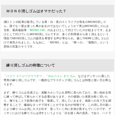
ＭＯＮＯ消しゴムはオマケだった？
(株) トンボ鉛筆が販売している青・白・黒のストライプが有名のMONO消しゴ
ム。誰でも一度は使った事があるのではないでしょうか？実はMONO消しゴムは
当初、最高級鉛筆
「MONO-100」
のおまけとして付けていたのが始まりです。おま
けとして付けていたMONO消しゴムですが、多くの利用者から良く消えるという
理由でMONO消しゴムの販売を希望する声が寄せられ、遂に1969年に消しゴムだ
けで発売されました。ちなみに、「MONO」とは、「唯一の」「無類の」という
意味の言葉だそうです。
練り消しゴムの特徴について
「バニー イージークリーナー」
「ホルベイン ネリゴム」
などはデッサンに適した
専用の練り消しゴムです。一般的なプラスチック消しゴムとは特徴と使い方が異な
ります。
まず、練りゴムは合成ゴム・炭酸カルシウムを原料に造られており、使い始める前
に練って伸ばして軟らかくする必要があります。その後描いた表面を軽く叩いた
り、撫でることで鉛筆の粒子を「吸着して」消していきます。画面への当て方を調
整することで、繊細なタッチで消すことができるのが特徴です。この消し方の違い
により練りゴムは消しカスが出ず、使っていく内に全体が黒ずんでいくのです。デ
ッサンにおける練りゴムは消すというよりも「白を描く為の道具」であり、ハイラ