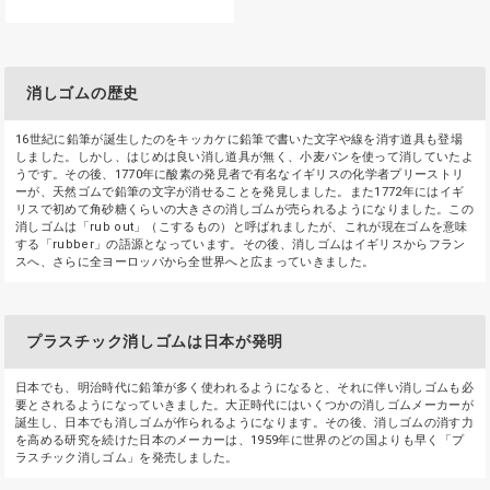
消しゴムの歴史
16世紀に鉛筆が誕生したのをキッカケに鉛筆で書いた文字や線を消す道具も登場
しました。しかし、はじめは良い消し道具が無く、小麦パンを使って消していたよ
うです。その後、1770年に酸素の発見者で有名なイギリスの化学者プリーストリ
ーが、天然ゴムで鉛筆の文字が消せることを発見しました。また1772年にはイギ
リスで初めて角砂糖くらいの大きさの消しゴムが売られるようになりました。この
消しゴムは「rub out」（こするもの）と呼ばれましたが、これが現在ゴムを意味
する「rubber」の語源となっています。その後、消しゴムはイギリスからフラン
スへ、さらに全ヨーロッパから全世界へと広まっていきました。
プラスチック消しゴムは日本が発明
日本でも、明治時代に鉛筆が多く使われるようになると、それに伴い消しゴムも必
要とされるようになっていきました。大正時代にはいくつかの消しゴムメーカーが
誕生し、日本でも消しゴムが作られるようになります。その後、消しゴムの消す力
を高める研究を続けた日本のメーカーは、1959年に世界のどの国よりも早く「プ
ラスチック消しゴム」を発売しました。