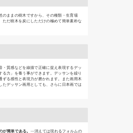
然のままの樹木ですから、その種類・生育場
、ただ樹木を炭にしただけの極めて簡単素朴な
暗・質感などを線描で正確に捉え表現するデッ
する力」を養う事ができます。デッサンを繰り
通ずる感性と表現力が磨かれます。また画用木
したデッサン画用としても、さらに日本画では
のが簡単である。
⋯消えては現れるフォルムの