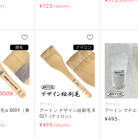
¥572
(20%OFF)
¥723
FF)～
(10%OFF)～
アートン
アートン
α 8009（豚
アートン デザイン絵刷毛 8
アートン マチエー
021（ナイロン）
¥495
～
¥495
FF)～
(10%OFF)～