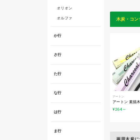
オリオン
オルファ
木炭・コン
か行
さ行
た行
な行
アートン
アートン 素描
¥264
～
は行
ま行
画用木炭に