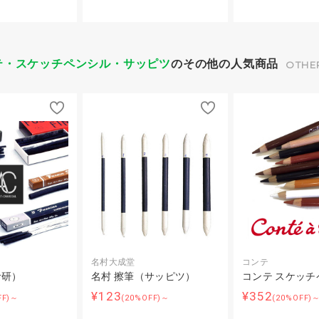
テ・スケッチペンシル・サッピツ
のその他の人気商品
OTHE
名村大成堂
コンテ
伊研）
名村 擦筆（サッピツ）
コンテ スケッチ
¥123
¥352
FF)～
(20%OFF)～
(20%OFF)