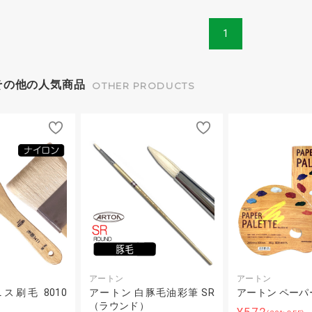
1
その他の人気商品
OTHER PRODUCTS
アートン
アートン
ス刷毛 8010
アートン 白豚毛油彩筆 SR
アートン ペーパ
）
（ラウンド）