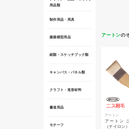
用品類
制作用品・用具
アートン
の
建築模型用品
紙類・スケッチブック類
キャンバス・パネル類
クラフト・造形材料
書道用品
アートン
アートン ニ
モチーフ
（ナイロン