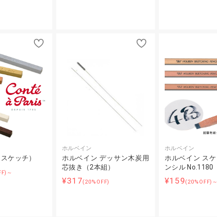
ホルベイン
ホルベイン
（スケッチ）
ホルベイン デッサン木炭用
ホルベイン ス
芯抜き（2本組）
ンシル No.1180
FF)～
¥317
¥159
(20%OFF)
(20%OFF)