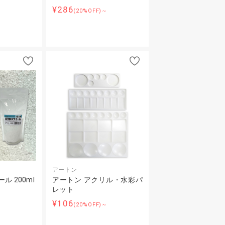
～
¥286
(20%OFF)～
アートン
ル 200ml
アートン アクリル・水彩パ
レット
¥106
(20%OFF)～