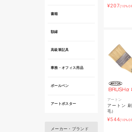
¥207
(10%O
書籍
額縁
高級筆記具
事務・オフィス用品
ボールペン
アートン
アートポスター
アートン 刷毛
毛）
¥544
(10%O
メーカー・ブランド