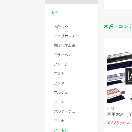
あ行
木炭・コン
あかしや
アクリサンデー
旭陽化学工業
アサヒペン
アシーナ
アスカ
アムス
アルシュ
アルテ
伊研
アルテージュ
画用木炭（
アルナ
¥229
(20%O
アートン