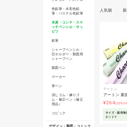
色鉛筆・水彩色鉛
人気順
新
筆・パステル色鉛筆
木炭・コンテ・スケ
ッチペンシル・サッ
ピツ
鉛筆
シャープペンシル・
芯ホルダー・製図用
シャープペン
製図ペン
マーカー
筆ペン
アートン
アートン 素
消しゴム・練りゴ
ム・修正ペン（修正
¥264
(20%O
用品）
コピック
サイズ・販売単
あります
デザイン・製図・コミック