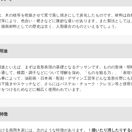
は、木の枝等を乾燥させて窯で蒸し焼きにして炭化したものです。材料は自
度等により、色合い・硬さなどに微妙な違いがあります。また製法としては
、描画材料としての歴史は古く、人類最古のものといえるでしょう。
用途
用途といえば、まずは造形表現の基礎となるデッサンです。ものの形体・明
を通して、構図・調子などについて理解を深め、「ものを観る力」、「表現
る事によって、油彩画・日本画・彫刻・デザイン工芸等どんな造形分野にも
の下描きやスケッチなど、さらにはパステル・チョーク・クレヨン等と併用
りをつけるためなどに幅広く使用われています。
特徴
ける画用木炭には、次のような特徴があります。 1.
描いたり消したりする