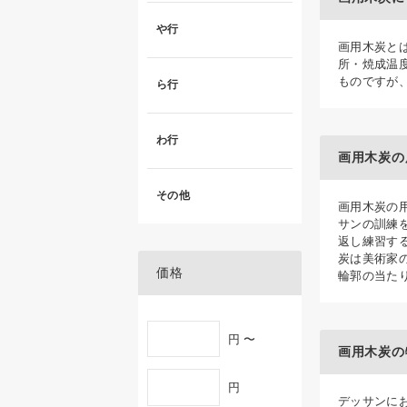
や行
画用木炭と
所・焼成温
ものですが
ら行
わ行
画用木炭の
その他
画用木炭の
サンの訓練
返し練習す
炭は美術家
価格
輪郭の当た
円 〜
画用木炭の
円
デッサンにお