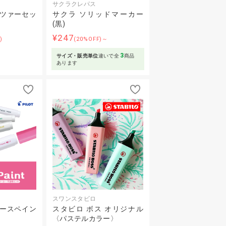
サクラクレパス
ッツァーセッ
サクラ ソリッドマーカー
(黒)
¥247
)
(20%OFF)～
3
サイズ・販売単位
違いで全
商品
あります
スワンスタビロ
ュースペイン
スタビロ ボス オリジナル
〈パステルカラー〉