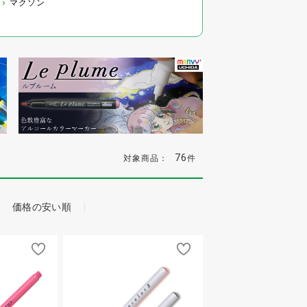
マクソン
76
対象商品：
件
価格の安い順