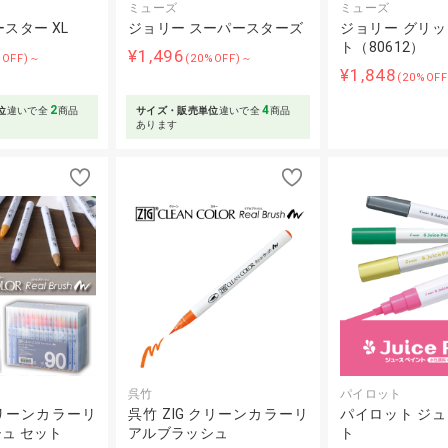
ミューズ
ミューズ
スター XL
ジョリー スーパースターズ
ジョリー グリ
ト（80612）
¥1,496
%OFF)～
(20%OFF)～
¥1,848
(20%OFF
2
4
位
違いで全
商品
サイズ・販売単位
違いで全
商品
あります
呉竹
パイロット
クリーンカラーリ
呉竹 ZIG クリーンカラーリ
パイロット ジ
ュ セット
アルブラッシュ
ト