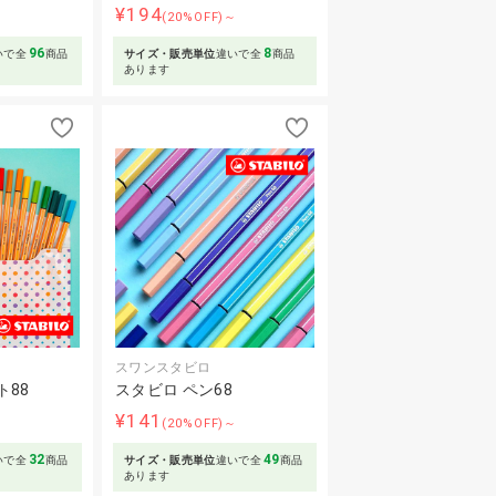
¥194
～
(20%OFF)～
96
8
いで全
商品
サイズ・販売単位
違いで全
商品
あります
スワンスタビロ
ト88
スタビロ ペン68
¥141
～
(20%OFF)～
32
49
いで全
商品
サイズ・販売単位
違いで全
商品
あります