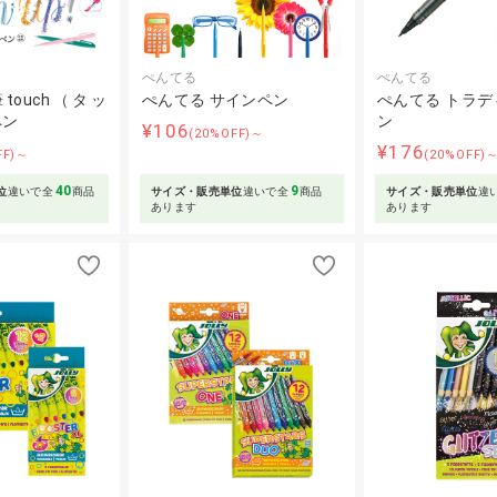
ぺんてる
ぺんてる
touch（タッ
ぺんてる サインペン
ぺんてる トラデ
ペン
ン
¥106
(20%OFF)～
¥176
FF)～
(20%OFF)
40
9
位
違いで全
商品
サイズ・販売単位
違いで全
商品
サイズ・販売単位
違
あります
あります