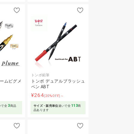
トンボ鉛筆
ルームピグメ
トンボ デュアルブラッシュ
ペン ABT
¥264
～
(20%OFF)～
3
113
いで全
商品
サイズ・販売単位
違いで全
商
品あります