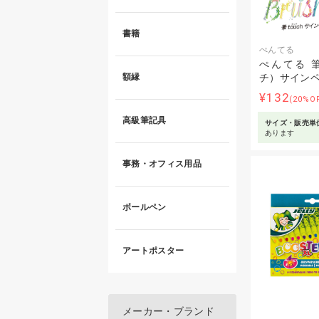
書籍
ぺんてる
ぺんてる 筆
額縁
チ）サイン
¥132
(20%O
高級筆記具
サイズ・販売単
あります
事務・オフィス用品
ボールペン
アートポスター
メーカー・ブランド