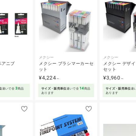
メクシー
メクシー
ペアニブ
メクシー ブラシマーカーセ
メクシー デザ
ット
セット
¥4,224
¥3,960
～
～
3
14
位
違いで全
商品
サイズ・販売単位
違いで全
商品
サイズ・販売単位
違
あります
あります