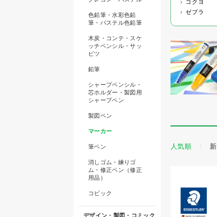
コクヨ
ゼブラ
色鉛筆・水彩色鉛
筆・パステル色鉛筆
木炭・コンテ・スケ
ッチペンシル・サッ
ピツ
鉛筆
シャープペンシル・
芯ホルダー・製図用
シャープペン
製図ペン
マーカー
人気順
新
筆ペン
消しゴム・練りゴ
ム・修正ペン（修正
用品）
コピック
デザイン・製図・コミック