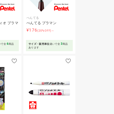
ぺんてる
ィオ プラマ
ぺんてる プラマン
¥176
(20%OFF)～
～
6
3
いで全
商品
サイズ・販売単位
違いで全
商品
あります