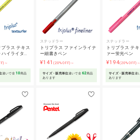
ステッドラー
ステッドラー
プラス テキス
トリプラス ファインライナ
トリプラス テ
 ハイライタ…
ー細書きペン
ァー蛍光ペン
¥141
¥194
FF)～
(20%OFF)～
(20%OFF)
10
62
位
違いで全
商品
サイズ・販売単位
違いで全
商品
サイズ・販売単位
違
あります
あります