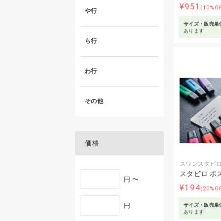
¥951
(10%O
や行
サイズ・販売単
あります
ら行
わ行
その他
価格
スワンスタビ
スタビロ ボ
円 〜
¥194
(20%O
円
サイズ・販売単
あります