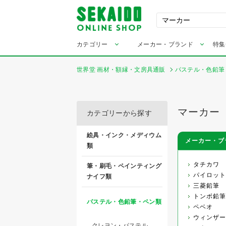
カテゴリー
メーカー・ブランド
特集
世界堂 画材・額縁・文房具通販
パステル・色鉛筆
マーカー
カテゴリーから探す
絵具・インク・メディウム
メーカー・ブ
類
タチカワ
筆・刷毛・ペインティング
パイロット
ナイフ類
三菱鉛筆
トンボ鉛筆
パステル・色鉛筆・ペン類
ペベオ
ウィンザー
クレヨン・パステル