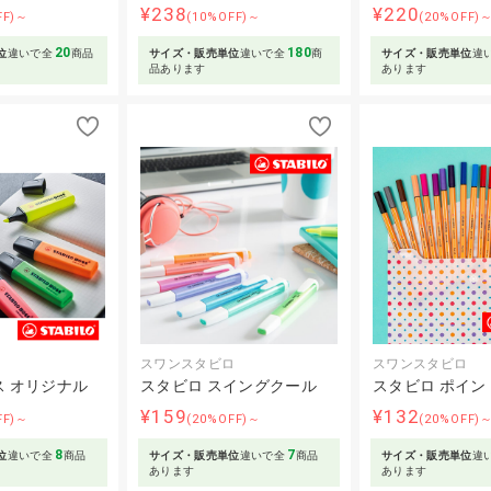
¥238
¥220
FF)～
(10%OFF)～
(20%OFF)
20
180
位
違いで全
商品
サイズ・販売単位
違いで全
商
サイズ・販売単位
違
品あります
あります
ロ
スワンスタビロ
スワンスタビロ
ス オリジナル
スタビロ スイングクール
スタビロ ポイン
¥159
¥132
FF)～
(20%OFF)～
(20%OFF)
8
7
位
違いで全
商品
サイズ・販売単位
違いで全
商品
サイズ・販売単位
違
あります
あります