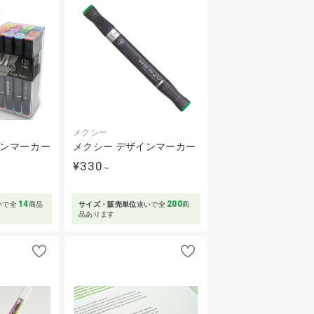
メクシー
インマーカー
メクシー デザインマーカー
¥330
～
14
200
いで全
商品
サイズ・販売単位
違いで全
商
品あります