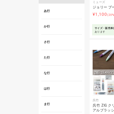
ミューズ
ジョリー ブー
あ行
¥1,100
(20
か行
サイズ・販売単
あります
さ行
た行
な行
は行
呉竹
ま行
呉竹 ZIG 
アルブラッシ