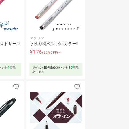
マクソン
キストサーフ
水性顔料ペン プロカラーⅡ
¥176
(20%OFF)～
～
4
10
いで全
商品
サイズ・販売単位
違いで全
商品
あります