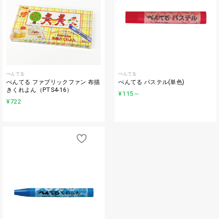
ぺんてる
ぺんてる
ぺんてる ファブリックファン 布描
ぺんてる パステル(単色)
きくれよん（PTS4-16）
¥115
～
¥722