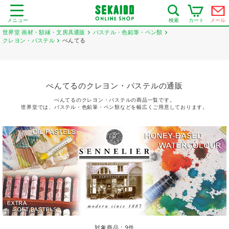
メニュー
カート
メール
検索
世界堂 画材・額縁・文房具通販
パステル・色鉛筆・ペン類
クレヨン・パステル
ぺんてる
ぺんてるのクレヨン・パステルの通販
ぺんてるのクレヨン・パステルの商品一覧です。
世界堂では、パステル・色鉛筆・ペン類などを幅広くご用意しております。
対象商品：
9
件