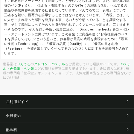
す。画材専門メーカーとして創業したことからつけられました。また、筆記具の総
称のペン(Pen)と、「伝える・表現する」のテル(Tell)の意味も含み、ぺんてるの
製品や事業内容を象徴する社名となっています。ぺんてるでは「表現」について、
正確さを競い、描写力を誇示することではないと考えています。「表現」とは、そ
の人が生まれ持った感性を発揮する事、その人が今想っていることを具現化する
事、そして表現によってその人自身が磨かれていくプロセスを踏まえ、広く捉える
べきものです。 そんな想いを短い言葉に込め、「Discover the best」をコーポレ
ートステートメントに掲げています。この言葉には商品を使う“お客様自身のベス
トを探求してほしい”という想いと、お客様が最高の表現を実現するために「最高
の技術（Technology)」、「最高の品質（Quality）」、「最高の書き心地
（Feeling）」を導き出していくぺんてるのものづくりに対する決意表明を込めて
います。
世界堂は
ぺんてる
の
クレヨン・パステル
をご用意している通販サイトです。
パステ
ル・色鉛筆・ペン類
などの商品を豊富に取り揃えております。通販購入は画材, 額
縁の専門店「世界堂」オンラインショップで。人気定番商品をはじめ専門店ならで
はの品揃え！
ご利用ガイド
会員規約
配送料