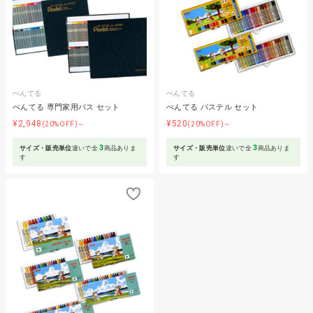
ぺんてる
ぺんてる
ぺんてる 専門家用パス セット
ぺんてる パステル セット
¥2,948
¥520
(20%OFF)～
(20%OFF)～
3
3
サイズ・販売単位
違いで全
商品ありま
サイズ・販売単位
違いで全
商品ありま
す
す