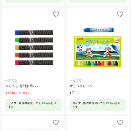
ぺんてる
ぺんてる
ぺんてる 専門家用パス
ずこうクレヨン
¥150
¥71
(20%OFF)～
～
49
28
サイズ・販売単位
違いで全
商品あり
サイズ・販売単位
違いで全
商品あり
ます
ます