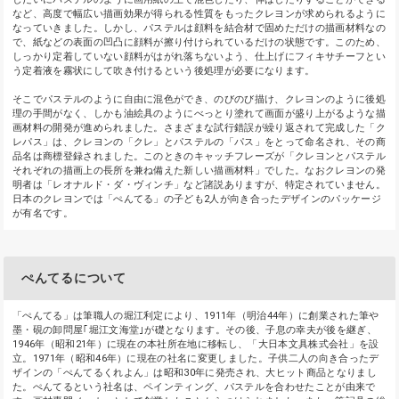
など、高度で幅広い描画効果が得られる性質をもったクレヨンが求められるように
なっていきました。しかし、パステルは顔料を結合材で固めただけの描画材料なの
で、紙などの表面の凹凸に顔料が擦り付けられているだけの状態です。このため、
しっかり定着していない顔料がはがれ落ちないよう、仕上げにフィキサチーフとい
う定着液を霧状にして吹き付けるという後処理が必要になります。
そこでパステルのように自由に混色ができ、のびのび描け、クレヨンのように後処
理の手間がなく、しかも油絵具のようにべっとり塗れて画面が盛り上がるような描
画材料の開発が進められました。さまざまな試行錯誤が繰り返されて完成した「ク
レパス」は、クレヨンの「クレ」とパステルの「パス」をとって命名され、その商
品名は商標登録されました。このときのキャッチフレーズが「クレヨンとパステル
それぞれの描画上の長所を兼ね備えた新しい描画材料」でした。なおクレヨンの発
明者は「レオナルド・ダ・ヴィンチ」など諸説ありますが、特定されていません。
日本のクレヨンでは「ぺんてる」の子ども2人が向き合ったデザインのパッケージ
が有名です。
ぺんてるについて
「ぺんてる」は筆職人の堀江利定により、1911年（明治44年）に創業された筆や
墨・硯の卸問屋｢堀江文海堂｣が礎となります。その後、子息の幸夫が後を継ぎ、
1946年（昭和21年）に現在の本社所在地に移転し、「大日本文具株式会社」を設
立。1971年（昭和46年）に現在の社名に変更しました。子供二人の向き合ったデ
ザインの「ぺんてるくれよん」は昭和30年に発売され、大ヒット商品となりまし
た。ぺんてるという社名は、ペインティング、パステルを合わせたことが由来で