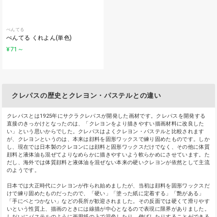
ぺんてる
ぺんてる くれよん(単色)
¥71
～
クレパスの歴史とクレヨン・パステルとの違い
クレパスとは1925年にサクラクレパスが開発した画材です。クレパスを開発する
直接のきっかけとなったのは、「クレヨンをより描きやすい描画材料に改良した
い」という思いからでした。クレパスはよくクレヨン・パステルと比較されます
が、クレヨンというのは、本来は顔料を固形ワックスで練り固めたものです。しか
し、現在では日本製のクレヨンには顔料と固形ワックスだけでなく、その他に体質
顔料と液体油も混ぜてよりなめらかに描きやすいよう軟らかめにさせています。た
だし、海外では体質顔料と液体油を混ぜない本来の硬いクレヨンが依然として主流
のようです。
日本では大正時代にクレヨンが作られ始めましたが、当初は顔料を固形ワックスだ
けで練り固めたものだったので、「硬い」「塗った紙に定着する」「艶がある」
「手にベとつかない」などの長所が歓迎されました。その反面では硬くて滑りやす
いという性質上、描画のときには線描が中心となるので表現に限界がありました。
しだいにパステルのように画用紙の上で混色したり、伸ばしたりすることができる