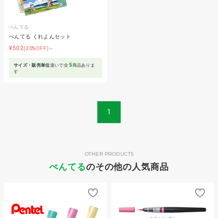
ぺんてる
ぺんてる くれよんセット
¥502
(20%OFF)～
5
サイズ・販売単位
違いで全
商品ありま
す
1
OTHER PRODUCTS
ぺんてる
のその他の人気商品