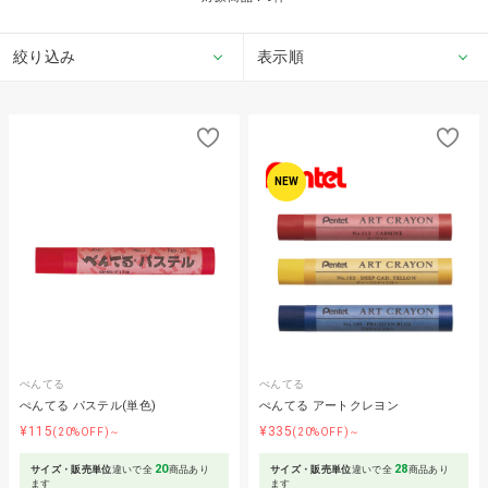
絞り込み
表示順
NEW
ぺんてる
ぺんてる
ぺんてる パステル(単色)
ぺんてる アートクレヨン
¥115
¥335
(20%OFF)～
(20%OFF)～
20
28
サイズ・販売単位
違いで全
商品あり
サイズ・販売単位
違いで全
商品あり
ます
ます