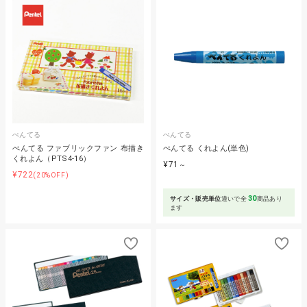
ぺんてる
ぺんてる
ぺんてる ファブリックファン 布描き
ぺんてる くれよん(単色)
くれよん（PTS4-16）
¥71
～
¥722
(20%OFF)
30
サイズ・販売単位
違いで全
商品あり
ます