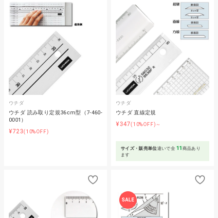
ウチダ
ウチダ
ウチダ 読み取り定規36cm型（7-460-
ウチダ 直線定規
0001）
¥347
(10%OFF)～
¥723
(10%OFF)
11
サイズ・販売単位
違いで全
商品あり
ます
SALE