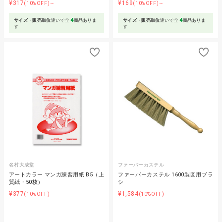
¥317
¥169
(10%OFF)～
(10%OFF)～
4
4
サイズ・販売単位
違いで全
商品ありま
サイズ・販売単位
違いで全
商品ありま
す
す
名村大成堂
ファーバーカステル
アートカラー マンガ練習用紙 B5（上
ファーバーカステル 1600製図用ブラ
質紙・50枚）
シ
¥377
¥1,584
(10%OFF)
(10%OFF)