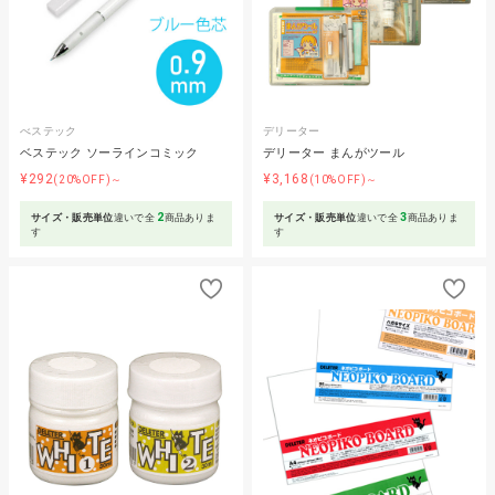
べステック
デリーター
ベステック ソーラインコミック
デリーター まんがツール
¥292
¥3,168
(20%OFF)～
(10%OFF)～
2
3
サイズ・販売単位
違いで全
商品ありま
サイズ・販売単位
違いで全
商品ありま
す
す