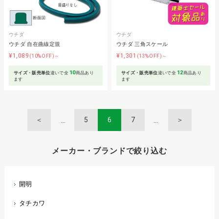
ウチダ
ウチダ
ウチダ 自在曲線定規
ウチダ 三角スケール
¥1,089
¥1,301
(10%OFF)～
(13%OFF)～
10
12
サイズ・販売単位
違いで全
商品あり
サイズ・販売単位
違いで全
商品あり
ます
ます
＜
5
6
7
＞
メーカー・ブランドで絞り込む
開明
タチカワ