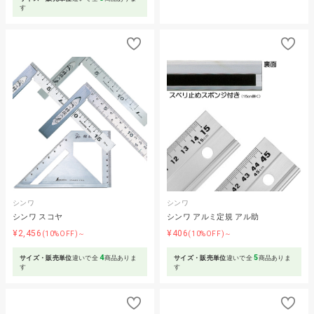
す
シンワ
シンワ
シンワ スコヤ
シンワ アルミ定規 アル助
¥2,456
¥406
(10%OFF)～
(10%OFF)～
4
5
サイズ・販売単位
違いで全
商品ありま
サイズ・販売単位
違いで全
商品ありま
す
す