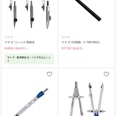
ウチダ
ウチダ
ウチダ コンパス用穂先
ウチダ SE替柄（1-708-0502）
¥436
¥179
(10%OFF)～
(10%OFF)
5
サイズ・販売単位
違いで全
商品ありま
す