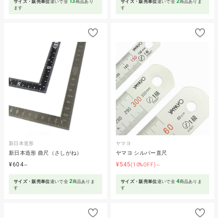
13
2
サイズ・販売単位
違いで全
商品あり
サイズ・販売単位
違いで全
商品ありま
ます
す
新日本造形
ヤマヨ
新日本造形 曲尺（さしがね）
ヤマヨ シルバー直尺
¥604
¥545
～
(10%OFF)～
2
4
サイズ・販売単位
違いで全
商品ありま
サイズ・販売単位
違いで全
商品ありま
す
す