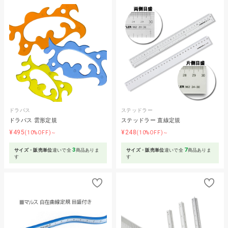
ドラパス
ステッドラー
ドラパス 雲形定規
ステッドラー 直線定規
¥495
¥248
(10%OFF)～
(10%OFF)～
3
7
サイズ・販売単位
違いで全
商品ありま
サイズ・販売単位
違いで全
商品ありま
す
す