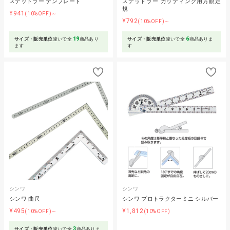
ステッドラー テンプレート
ステッドラー カッティング用方眼定
規
¥941
(10%OFF)～
¥792
(10%OFF)～
19
6
サイズ・販売単位
違いで全
商品あり
サイズ・販売単位
違いで全
商品ありま
ます
す
シンワ
シンワ
シンワ 曲尺
シンワ プロトラクターミニ シルバー
¥495
¥1,812
(10%OFF)～
(10%OFF)
3
サイズ・販売単位
違いで全
商品ありま