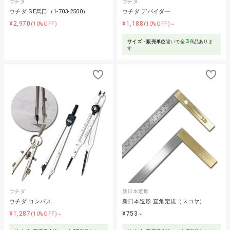
ウチダ
ウチダ
ウチダ SE烏口（1-703-2500）
ウチダ デバイダー
¥2,970
¥1,188
(10%OFF)
(10%OFF)～
3
サイズ・販売単位
違いで全
商品ありま
す
ウチダ
新日本造形
ウチダ コンパス
新日本造形 直角定規（スコヤ）
¥1,287
¥753
(10%OFF)～
～