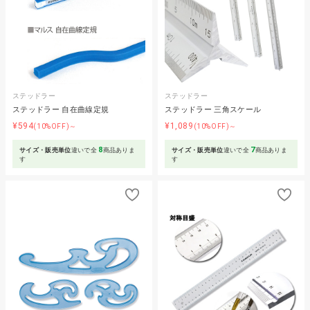
ステッドラー
ステッドラー
ステッドラー 自在曲線定規
ステッドラー 三角スケール
¥594
¥1,089
(10%OFF)～
(10%OFF)～
8
7
サイズ・販売単位
違いで全
商品ありま
サイズ・販売単位
違いで全
商品ありま
す
す