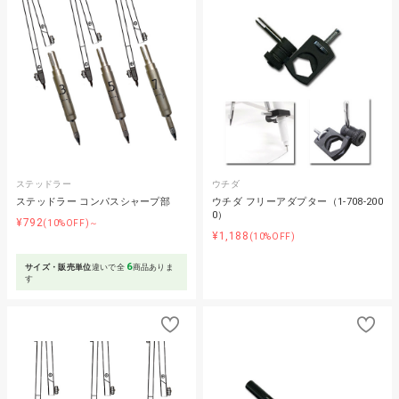
ステッドラー
ウチダ
ステッドラー コンパスシャープ部
ウチダ フリーアダプター（1-708-200
0）
¥792
(10%OFF)～
¥1,188
(10%OFF)
6
サイズ・販売単位
違いで全
商品ありま
す