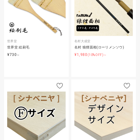
世界堂
名村大成堂
世界堂 絵刷毛
名村 狼狸面相(ローリメンソウ)
¥730
¥1,980
～
(10%OFF)～