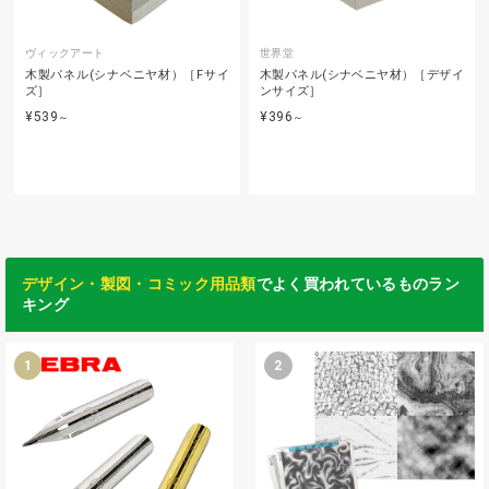
ヴィックアート
世界堂
木製パネル(シナベニヤ材）［Fサイ
木製パネル(シナベニヤ材）［デザイ
ズ］
ンサイズ］
¥539
¥396
～
～
デザイン・製図・コミック用品類
でよく買われているものラン
キング
1
2