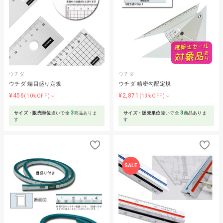
ウチダ
ウチダ
ウチダ 端目盛り定規
ウチダ 精密勾配定規
¥456
¥2,871
(10%OFF)～
(13%OFF)～
3
3
サイズ・販売単位
違いで全
商品ありま
サイズ・販売単位
違いで全
商品ありま
す
す
SALE