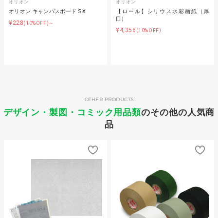
オリオン
オリオン
オリオン キャンバスボード SX
【ロール】シリウス水彩画紙（厚
口）
¥228
(10%OFF)～
¥4,356
(10%OFF)
OTHER PRODUCTS
デザイン・製図・コミック用品類
のその他の人気商
品