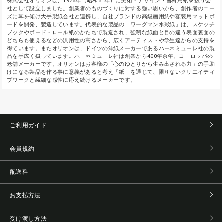
株式会社オリオンは、1976年（昭和51年）に美術・デザイン・画材用紙を扱う会
社として設立しました。創業者のものづくりに対する強い思いから、創作者のニー
ズに耳を傾け大手製紙会社と連携し、自社ブランドの高級画用紙や額装用マットボ
ードを開発、製造しています。代表的な製品の「ワーグマン水彩紙」は、スケッチ
ブックやボード・ロール紙のかたちで製造され、強靭な紙面と目の違う表面裏面の
どちらも使えるなどの汎用性の高さから、広くアーティストや学生達からの支持を
得ています。またオリオンは、ドイツの洋紙メーカーであるハーネミューレ社の製
品を手広く扱っています。ハーネミューレ社は創業から400年余年、ヨーロッパの
老舗メーカーです。オリオンはお客様の「心のゆとりから生み出される力」の手助
けになる製品を作る事に意義があると考え「紙」を通じて、限りないクリエイティ
ブワークと繊細な感性に応え続けるメーカーです。
ご利用ガイド
会員規約
配送料
お支払方法
受け渡し方法