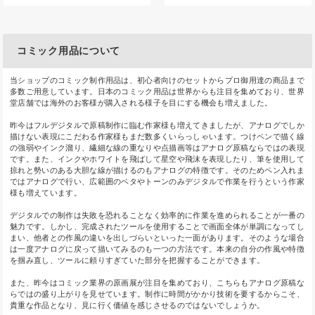
コミック用品について
当ショップのコミック制作用品は、初心者向けのセットからプロ御用達の商品まで
多数ご用意しています。日本のコミック用品は世界からも注目を集めており、世界
堂店舗では海外のお客様が購入される様子を目にする機会も増えました。
昨今はフルデジタルで原稿制作に臨む作家様も増えてきましたが、アナログでしか
描けない表現にこだわる作家様もまだ数多くいらっしゃいます。つけペンで描く線
の強弱やインク溜り、繊細な線の重なりや点描画等はアナログ原稿ならではの表現
です。また、インクやホワイトを飛ばして星空や飛沫を表現したり、筆を使用して
掠れと勢いのある大胆な線が描けるのもアナログの特徴です。そのためペン入れま
ではアナログで行い、広範囲のベタやトーンのみデジタルで作業を行うという作家
様も増えています。
デジタルでの制作は失敗を恐れることなく効率的に作業を進められることが一番の
魅力です。しかし、完成されたツールを使用することで画面全体が単調になってし
まい、他者との作風の違いを出しづらいといった一面があります。そのような場合
は一度アナログに戻って描いてみるのも一つの方法です。本来の自分の作風や特徴
を掴み直し、ツールに頼りすぎていた部分を把握することができます。
また、昨今はコミック業界の原画展が注目を集めており、こちらもアナログ原稿な
らではの盛り上がりを見せています。制作に時間がかかり技術を要するからこそ、
貴重な作品となり、見に行く価値を感じさせるのではないでしょうか。