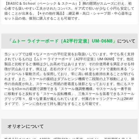
【BASIC & School（ベーシック & スクール）】脚の開閉がスムーズに行え、初
心者でも扱いやすい工夫がされたコンパス。ギア式で狂いが少なく小円も安定して
描くことが出来る。【※その他付属品】…継足棒・烏口・シャープ部・中心器等は
セット品の他、個別に購入することも可能です。
「ムトー ライナーボード［A2平行定規］UM-06N8」
について
当ショップでは様々なメーカーの平行定規をお取扱いしています。中でも長く支持
されているものは【ムトー ライナーボード［A2平行定規］UM-06N8】です。他社
製品と比較すると価格は少しお高めではありますが、その分使用者を満足させる特
徴が沢山あります。例えば、左右のタイミングベルトをシャフトで連動出来る「シ
ンクロベルト駆動方式」を採用しており、常に高い精度を維持出来ることが挙げら
れます。また、スケールの接続はダブルヒンジ機構で二段階の上下移動により、操
作の自由度が向上。スケールと用紙の密着度も抜群となっております。他にもスケ
ールを±3ｍｍの範囲で調整できる「スケール微調整機構」やスケールを一番手前
に移動すると反転する「スケール反転機構」、三角スケールを装着できるスケール
グリップ等々、様々な要素が備えられています。付属のキャリングケースは2WAY
タイプで、シーンに合わせて持ち運びをすることも可能です。
オリオンについて