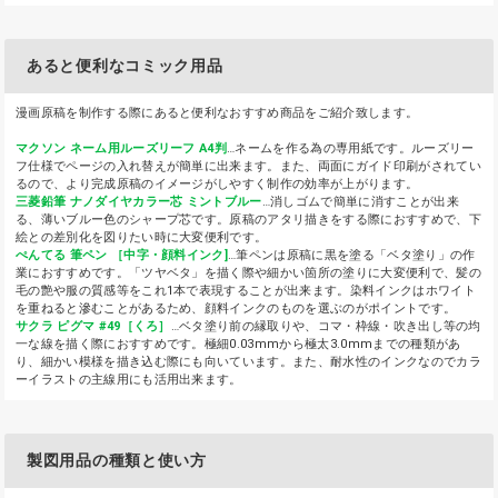
あると便利なコミック用品
漫画原稿を制作する際にあると便利なおすすめ商品をご紹介致します。
マクソン ネーム用ルーズリーフ A4判
…ネームを作る為の専用紙です。ルーズリー
フ仕様でページの入れ替えが簡単に出来ます。また、両面にガイド印刷がされてい
るので、より完成原稿のイメージがしやすく制作の効率が上がります。
三菱鉛筆 ナノダイヤカラー芯 ミントブルー
…消しゴムで簡単に消すことが出来
る、薄いブルー色のシャープ芯です。原稿のアタリ描きをする際におすすめで、下
絵との差別化を図りたい時に大変便利です。
ぺんてる 筆ペン ［中字・顔料インク]
…筆ペンは原稿に黒を塗る「ベタ塗り」の作
業におすすめです。「ツヤベタ」を描く際や細かい箇所の塗りに大変便利で、髪の
毛の艶や服の質感等をこれ1本で表現することが出来ます。染料インクはホワイト
を重ねると滲むことがあるため、顔料インクのものを選ぶのがポイントです。
サクラ ピグマ #49［くろ］
…ベタ塗り前の縁取りや、コマ・枠線・吹き出し等の均
一な線を描く際におすすめです。極細0.03mmから極太3.0mmまでの種類があ
り、細かい模様を描き込む際にも向いています。また、耐水性のインクなのでカラ
ーイラストの主線用にも活用出来ます。
製図用品の種類と使い方