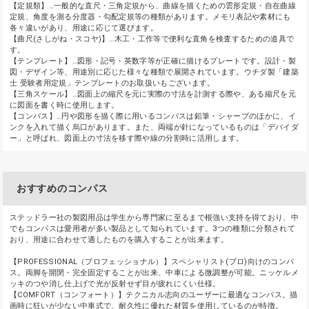
【定規類】…一般的な直尺・三角定規から、曲線を描くための雲形定規・自在曲線
定規、角度を測る分度器・勾配定規等の種類があります。メモリ表記や素材にも
各々違いがあり、用途に応じて選びます。
【曲尺(さしがね・スコヤ)】…木工・工作等で便利な直角を検査するための道具で
す。
【テンプレート】…図形・記号・英数字等が正確に描けるプレートです。設計・製
図・デザイン等、用途別に応じた様々な種類で展開されています。ウチダ製「建築
士 受験者用定規」テンプレートのお取扱いもございます。
【三角スケール】…図面上の縮尺を元に実際の寸法を計測する際や、ある縮尺を元
に図面を書く時に使用します。
【コンパス】…円や図形を描く際に用いるコンパスは鉛筆・シャープのほかに、イ
ンクを入れて描く烏口があります。また、両端が針になっているものは「デバイダ
ー」と呼ばれ、図面上の寸法を移す際や線の分割時に活用します。
おすすめのコンパス
ステッドラー社の製図用品は学生から専門家に至るまで根強い支持を得ており、中
でもコンパスは愛用者が多い製品として知られています。3つの種類に分類されて
おり、用途に合わせて適したものを購入することが出来ます。
【PROFESSIONAL（プロフェッショナル）】スペシャリスト(プロ)向けのコンパ
ス。両脚を開閉・完全固定することが出来、中車による微調整が可能。ニッケルメ
ッキのつや消し仕上げで光が反射せず目が疲れにくい仕様。
【COMFORT（コンフォート）】テクニカル志向のユーザーに最適なコンパス。描
画時に狂いが少ない中車式で、耐久性に優れた材質を使用しているのが特徴。