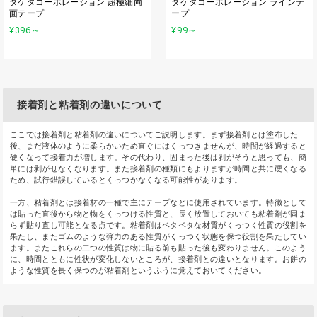
タケダコーポレーション 超極細両
タケダコーポレーション ラインテ
面テープ
ープ
¥396
～
¥99
～
接着剤と粘着剤の違いについて
ここでは接着剤と粘着剤の違いについてご説明します。まず接着剤とは塗布した
後、まだ液体のように柔らかいため直ぐにはくっつきませんが、時間が経過すると
硬くなって接着力が増します。その代わり、固まった後は剥がそうと思っても、簡
単には剥がせなくなります。また接着剤の種類にもよりますが時間と共に硬くなる
ため、試行錯誤しているとくっつかなくなる可能性があります。
一方、粘着剤とは接着材の一種で主にテープなどに使用されています。特徴として
は貼った直後から物と物をくっつける性質と、長く放置しておいても粘着剤が固ま
らず貼り直し可能となる点です。粘着剤はベタベタな材質がくっつく性質の役割を
果たし、またゴムのような弾力のある性質がくっつく状態を保つ役割を果たしてい
ます。またこれらの二つの性質は物に貼る前も貼った後も変わりません。このよう
に、時間とともに性状が変化しないところが、接着剤との違いとなります。お餅の
ような性質を長く保つのが粘着剤というふうに覚えておいてください。