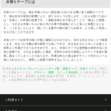
水張りテープとは
水張りテープとは、紙を木製パネルへ固定(貼り付け)する際に使う紙製テープで
す。紙は水分や湿気の影響により、波うちやシワが生じます。これらを防ぐために
は「水張り」の作業が必要です。一度紙全体を水で濡らすことで「伸ばした状態」
にし、そのまま木製パネルに貼り付ける事で乾燥後にピンと張った状態になりま
す。こうすることにより、描いている最中の紙の波うちを防ぎ、より美しい作品へ
仕上げることができます。
水張りテープは切手の様に片面に糊加工がされており、水分を含ませることで接着
します。水をつける際は筆や刷毛でも良いですが、水を含ませたスポンジを使うと
効率よく作業ができておすすめです。また、水張りテープは使用後の保管方法に注
意が必要です。そのまま放置した場合、空気中の水分や湿気によりテープ全体が接
着し固まってしまうことがあります。作業を終えた後は必ずチャック付のビニール
袋に入れるなどし、密閉した状態で保管するようにしましょう。
世界堂は
タケダコーポレーション
の
テープ類・両面テープ・水張テープ
をご用意し
ている通販サイトです。
デザイン・製図・コミック用品類
などの商品を豊富に取り
揃えております。通販購入は画材, 額縁の専門店「世界堂」オンラインショップ
で。人気定番商品をはじめ専門店ならではの品揃え！
ご利用ガイド