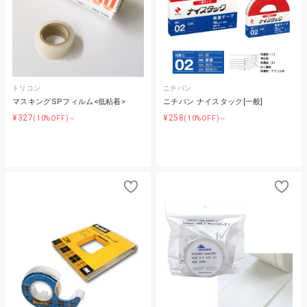
トリコン
ニチバン
マスキングSPフィルム<低粘着>
ニチバン ナイスタック[一般]
¥327
¥258
(10%OFF)～
(10%OFF)～