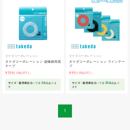
タケダコーポレーション
タケダコーポレーション
タケダコーポレーション 超極細両面
タケダコーポレーション ラインテー
テープ
プ
¥396
¥99
(10%OFF)～
(10%OFF)～
2
25
サイズ・販売単位
違いで全
商品ありま
サイズ・販売単位
違いで全
商品あり
す
ます
1