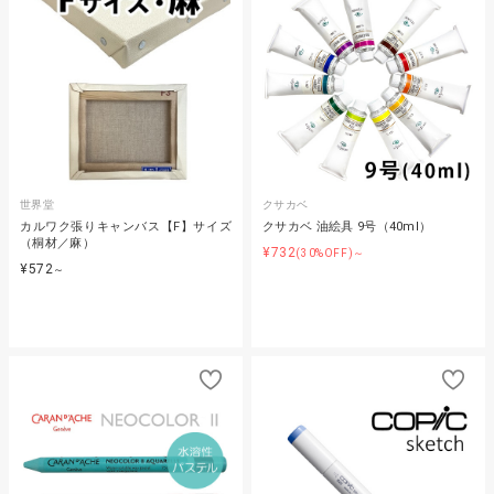
世界堂
クサカベ
カルワク張りキャンバス【F】サイズ
クサカベ 油絵具 9号（40ml）
（桐材／麻）
¥732
(30%OFF)～
¥572
～