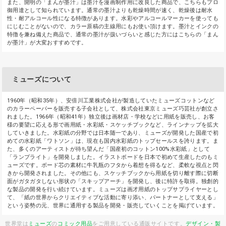
また、開明の「まんが墨汁」は墨汁を漫画制作用に改良した商品で、こちらもプロ
御用達として知られています。通常の墨汁よりも乾燥時間が速く、乾燥後は耐水
性・耐アルコール性になる特徴があります。水彩やアルコールマーカーを使っても
にじむことがないので、カラー原稿の主線用にもお使い頂けます。墨汁とインクの
特徴を兼ね備えた商品で、通常の墨汁が扱いづらいと感じた方にはこちらの「まん
が墨汁」が大変おすすめです。
ミューズについて
1960年（昭和35年）、安倍川工業株式会社が製造していたミューズコットンなど
のカラーペーパーを販売する子会社として、株式会社東京ミューズ巧芸社が創立さ
れました。1966年（昭和41年）独立後は画材店・学校などに用紙を販売し、お客
様の要望に応える形で画用紙・水彩紙・スケッチブックなど、ラインナップを拡大
していきました。水彩紙の分野では日本随一であり、ミューズが開発した国産で初
めての水彩紙「ワトソン」は、現在も国内水彩紙のトップセールスを誇ります。ま
た、多くのアーティストが待ち望んだ「国産初のコットン100%水彩紙」として
「ランプライト」を開発しました。イラストボードを日本で初めて生産したのもミ
ューズです。ボード芯の素材に牛乳瓶のフタから着想を得るなど、柔軟な視点と閃
きから開発されました。その他にも、スケッチブックから用紙を切り離す際に切断
面がガタガタしない形状の「スキップアーチ」を開発し、後に特許を取得。独創的
な製品の開発を行い続けています。ミューズは画才用紙のトップサプライヤーとし
て、「紙の世界からクリエイティブな活動に寄り添い、パートナーとして支える」
という姿勢の元、世界に通用する製品を開発・販売していくことを掲げています。
世界堂は
ミューズ
の
コミック用品
をご用意している通販サイトです。
デザイン・製