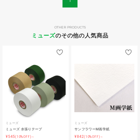
1
OTHER PRODUCTS
ミューズ
のその他の人気商品
ミューズ
ミューズ
ミューズ 水張りテープ
サンフラワーM画学紙
¥545
¥842
(10%OFF)～
(10%OFF)～