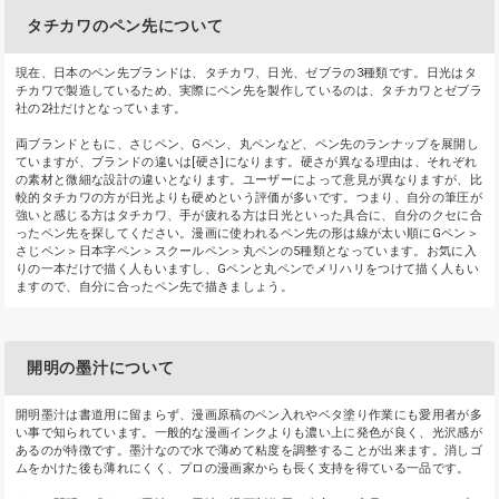
タチカワのペン先について
現在、日本のペン先ブランドは、タチカワ、日光、ゼブラの3種類です。日光はタ
チカワで製造しているため、実際にペン先を製作しているのは、タチカワとゼブラ
社の2社だけとなっています。
両ブランドともに、さじペン、Gペン、丸ペンなど、ペン先のランナップを展開し
ていますが、ブランドの違いは[硬さ]になります。硬さが異なる理由は、それぞれ
の素材と微細な設計の違いとなります。ユーザーによって意見が異なりますが、比
較的タチカワの方が日光よりも硬めという評価が多いです。つまり、自分の筆圧が
強いと感じる方はタチカワ、手が疲れる方は日光といった具合に、自分のクセに合
ったペン先を探してください。漫画に使われるペン先の形は線が太い順にGペン＞
さじペン＞日本字ペン＞スクールペン＞丸ペンの5種類となっています。お気に入
りの一本だけで描く人もいますし、Gペンと丸ペンでメリハリをつけて描く人もい
ますので、自分に合ったペン先で描きましょう。
開明の墨汁について
開明墨汁は書道用に留まらず、漫画原稿のペン入れやベタ塗り作業にも愛用者が多
い事で知られています。一般的な漫画インクよりも濃い上に発色が良く、光沢感が
あるのが特徴です。墨汁なので水で薄めて粘度を調整することが出来ます。消しゴ
ムをかけた後も薄れにくく、プロの漫画家からも長く支持を得ている一品です。