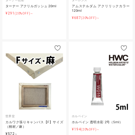
ターナー色彩
ターレンス
ターナー アクリルガッシュ 20ml
アムステルダム アクリリックカラー
120ml
¥291
(20%OFF)～
¥687
(20%OFF)～
世界堂
ホルベイン
カルワク張りキャンバス【F】サイズ
ホルベイン 透明水彩 2号（5ml）
（桐材／麻）
¥194
(20%OFF)～
¥572
～