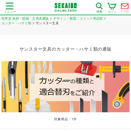
メニュー
カート
メール
検索
世界堂 画材・額縁・文房具通販
デザイン・製図・コミック用品類
カッター・ハサミ類
サンスター文具
サンスター文具のカッター・ハサミ類の通販
対象商品：
1
件