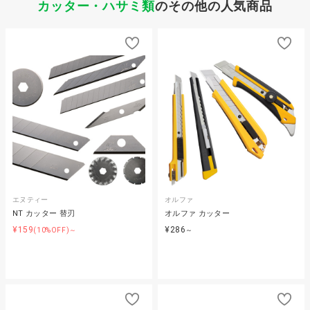
カッター・ハサミ類
のその他の人気商品
エヌティー
オルファ
NT カッター 替刃
オルファ カッター
¥159
¥286
(10%OFF)～
～