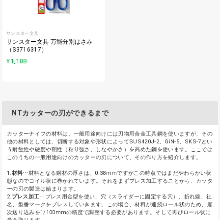
サンスター文具
サンスター文具 万能分別はさみ
（S3716317）
¥1,188
NTカッターの刃ができるまで
カッターナイフの材料は、一般用途向けには刃物用合金工具鋼を使いますが、その
他の材料としては、切断する対象や形状によってSUS420J-2、GiN-5、SKS-7とい
う耐蝕性や硬度や靭性（粘り強さ、しなやかさ）を高めた鋼を使います。ここでは
このうちの一般用途向けのカッターの刃について、その作り方を紹介します。
1.
材料
⋯材料となる鋼材の厚さは、0.38mmですがこの時点ではまだやわらかい状
態なのでコイル状に巻かれています。それをまずプレス加工することから、カッタ
ーの刃の製造は始まります。
2.
プレス加工
⋯プレス用金型を使い、穴（スライダーに固定する穴）、折れ線、社
名、型番マークをプレスしていきます。この場合、材料が連続ロール状のため、順
次送り込みを1/100mmの精度で調整する必要があります。そして再びロール状に