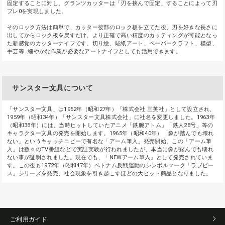
固定することに対し、グランツカッターは「刃を挟んで固定」することによって刃
ブレ0を実現しました。
そのロック方法は簡単で、カッター後部のロック板を立てた後、刃を好きな長さに
出してからロック板を戻すだけ。より正確で高い精度のカッティングが可能となっ
た新感覚のカッターナイフです。切り絵、彫紙アート、ペーパークラフト、模型、
手芸等…細やかな作業が必要なアートナイフとしても活用できます。
サンスター文具について
「サンスター文具」は1952年（昭和27年）「株式会社 三英社」として設立され、
1959年（昭和34年）「サンスター文具株式会社」に社名を変更しました。1963年
（昭和38年）には、当時ヒットしていたアニメ「鉄腕アトム」「鉄人28号」等の
キャラクター文具の発売を開始します。1965年（昭和40年）「象が踏んでも壊れ
ない」というキャッチコピーで有名な「アーム筆入」発売開始。この「アーム筆
入」は数々のTV番組などで実証実験が行われましたが、本当に像が踏んでも壊れ
ない事が証明されました。現在でも、「NEWアーム筆入」として発売されていま
す。この後も1972年（昭和47年）ベトナム反戦運動のシンボルマーク「ラブピー
ス」シリーズを発売、社会現象を引き起こすほどの大ヒット商品となりました。
ご利用ガイド