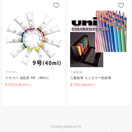
クサカベ
三菱鉛筆
クサカベ 油絵具 9号（40ml）
三菱鉛筆 ユニカラー色鉛筆
¥732
¥132
(30%OFF)～
(20%OFF)～
OTHER PRODUCTS