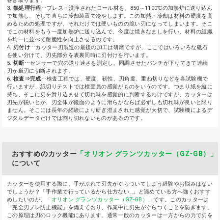
巻き取ります。
3.
熱処理行程
⋯プレス・洗浄されたロール材を、850～1100℃の加熱炉に送り込ん
で加熱し、そして直ちに冷却装置で冷やします。この加熱・冷却は材料の硬度を高
めるための処理ですが、それだけでは硬いものの脆い刃になってしまいます。そこ
でこの材料をもう一度加熱炉に送り込んで、今度は焼きなましを行い、材料の組織
を均一に並べて耐脆性を向上させるのです。
4.
刃付け
⋯カッター刃製造の最後の加工は研磨ですが、ここではいろいろな砥石
を使い分けて、刃先部分を表裏同時に刃付けを行います。
5.
切断
⋯センサーで穴の送り速さを測定し、同調させたパンチが下りてきて連続
刃が単刃に切断されます。
6.
検査⇒完成
⋯検査工程では、硬度、靭性、刃角度、重ね切りなどを各試験機で
行いますが、紙切りテストでは検査員の感覚がものをいうのです。つまり紙を縦に
持ち、そこに刃を滑り込ませて切れ味を感覚的に判断するわけですが、カッターは
刃先が鋭いとか、刃全体が鏡面のように滑らかならば必ずしも切れ味が良いと限り
ません。そこには長年の経験により研ぎ澄まされた感覚が大切で、試験機によるデ
ジタルデータだけでは割り切れないものがあるのです。
おすすめのカッター
「オリオン グランツカッター（GZ-GB）」
について
カッターを使用する際に、手がぶれて刃先がぐらついてしまう経験やお悩みはない
でしょうか？「手作業で行っているから仕方ない…」と諦めている方へ強くおすす
めしたいのが、
「オリオン グランツカッター（GZ-GB）」
です。このカッターは
「完全刃ブレ防止機能」を備えており、作業中に刃先がぐらつくことを防ぎます。
この原理は刃のロック機能にあります。通常一般のカッターは一方からの力で刃を