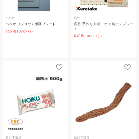
ペベオ
呉竹
ペベオ リノリウム版画プレート
呉竹 手作り封筒・ポチ袋テンプレー
ト
¥594
(10%OFF)～
¥495
(10%OFF)～
新日本造形
新日本造形