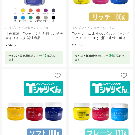
ホリゾン・インターナショナル
ホリゾン・インターナショナル
【在庫限】Tシャツくん 油性マルチチ
Tシャツくん 水性シルクスクリーンイ
ョイスインク 関連商品
ンク リッチ 100g（旧：水性一般イ…
¥660
¥715
～
～
13
34
サイズ・販売単位
違いで全
商品あり
サイズ・販売単位
違いで全
商品あり
ます
ます