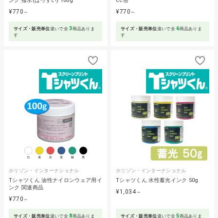
ンク 撥水(はっすい) 100g
cc缶
¥770
¥770
～
～
3
6
サイズ・販売単位
違いで全
商品ありま
サイズ・販売単位
違いで全
商品ありま
す
す
ホリゾン・インターナショナル
ホリゾン・インターナショナル
Tシャツくん 油性ナイロンウェア用イ
Tシャツくん 水性蓄光インク 50g
ンク 関連商品
¥1,034
～
¥770
～
8
5
サイズ・販売単位
違いで全
商品ありま
サイズ・販売単位
違いで全
商品ありま