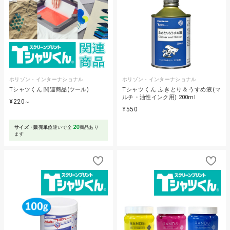
ホリゾン・インターナショナル
ホリゾン・インターナショナル
Tシャツくん 関連商品(ツール)
Tシャツくん ふきとり＆うすめ液(マ
ルチ・油性インク用) 200ml
¥220
～
¥550
20
サイズ・販売単位
違いで全
商品あり
ます