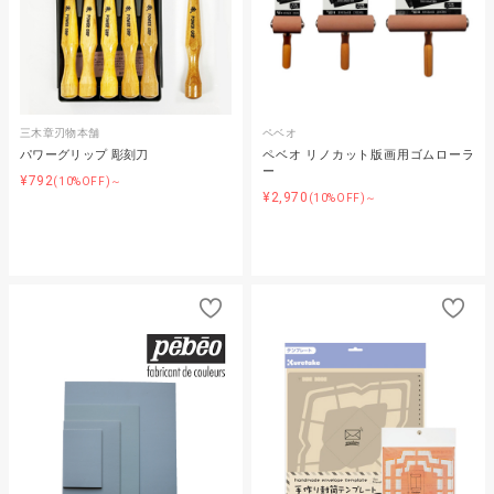
三木章刃物本舗
ペベオ
パワーグリップ 彫刻刀
ペベオ リノカット版画用ゴムローラ
ー
¥792
(10%OFF)～
¥2,970
(10%OFF)～