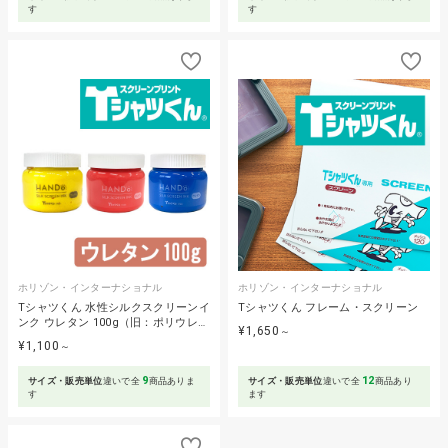
す
す
ホリゾン・インターナショナル
ホリゾン・インターナショナル
Tシャツくん 水性シルクスクリーンイ
Tシャツくん フレーム・スクリーン
ンク ウレタン 100g（旧：ポリウレ…
¥1,650
～
¥1,100
～
9
12
サイズ・販売単位
違いで全
商品ありま
サイズ・販売単位
違いで全
商品あり
す
ます