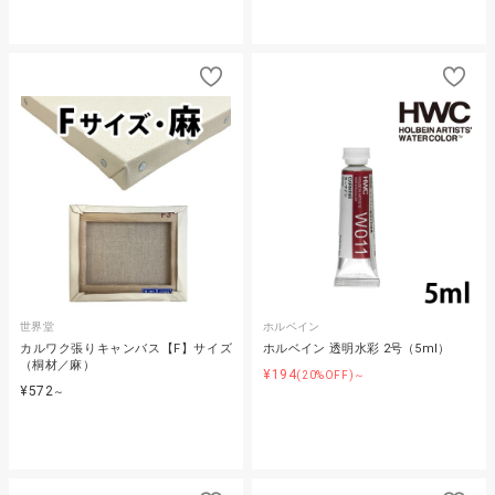
世界堂
ホルベイン
カルワク張りキャンバス【F】サイズ
ホルベイン 透明水彩 2号（5ml）
（桐材／麻）
¥194
(20%OFF)～
¥572
～