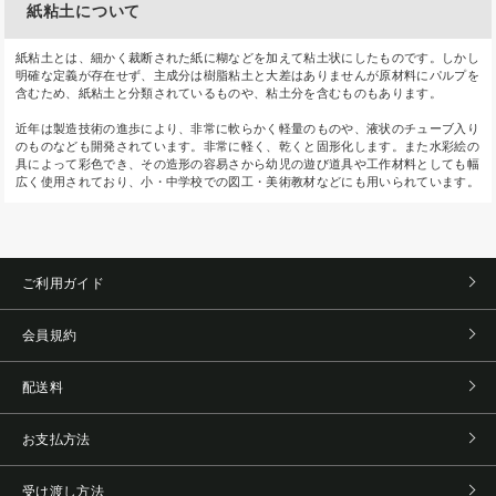
紙粘土について
紙粘土とは、細かく裁断された紙に糊などを加えて粘土状にしたものです。しかし
明確な定義が存在せず、主成分は樹脂粘土と大差はありませんが原材料にパルプを
含むため、紙粘土と分類されているものや、粘土分を含むものもあります。
近年は製造技術の進歩により、非常に軟らかく軽量のものや、液状のチューブ入り
のものなども開発されています。非常に軽く、乾くと固形化します。また水彩絵の
具によって彩色でき、その造形の容易さから幼児の遊び道具や工作材料としても幅
広く使用されており、小・中学校での図工・美術教材などにも用いられています。
ご利用ガイド
会員規約
配送料
お支払方法
受け渡し方法