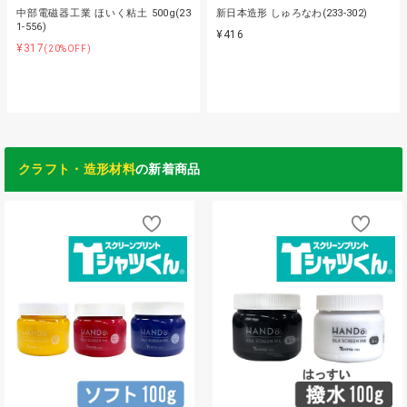
中部電磁器工業 ほいく粘土 500g(23
新日本造形 しゅろなわ(233-302)
1-556)
¥416
¥317
(20%OFF)
クラフト・造形材料
の新着商品