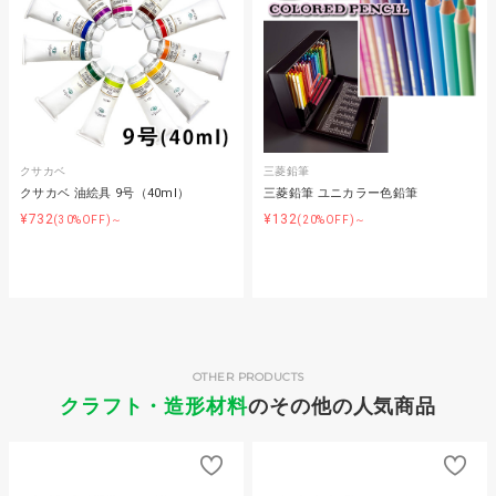
クサカベ
三菱鉛筆
クサカベ 油絵具 9号（40ml）
三菱鉛筆 ユニカラー色鉛筆
¥732
¥132
(30%OFF)～
(20%OFF)～
OTHER PRODUCTS
クラフト・造形材料
のその他の人気商品