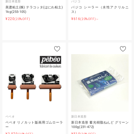
新日本造形
パジコ
美濃粘土(株) テラコッタ(はにわ粘土)
パジコ シーラー（水性アクリルニ
1kg(255-105)
ス）
¥220
¥616
(20%OFF)
(20%OFF)～
ペベオ
新日本造形
ペベオ リノカット版画用ゴムローラ
新日本造形 蓄光樹脂ねんど グリーン
ー
100g(231-472)