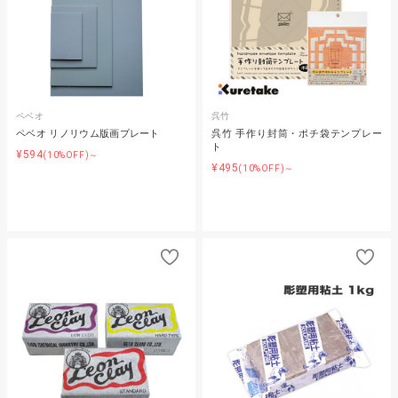
ペベオ
呉竹
ペベオ リノリウム版画プレート
呉竹 手作り封筒・ポチ袋テンプレー
ト
¥594
(10%OFF)～
¥495
(10%OFF)～