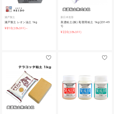
瀬戸製土
新日本造形
瀬戸製土 レオン油土 1kg
美濃粘土(株) 彫塑用粘土 1kg(231-49
1)
¥810
(20%OFF)～
¥220
(20%OFF)