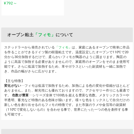
¥792
～
オーブン粘土
「フィモ」
について
ステッドラーから発売されている
「フィモ」
は、家庭にあるオーブンで簡単に作品
を作ることができるドイツ製の樹脂粘土です。温度設定したオーブンで110℃で20
分から30分加熱するだけで、柔らかいフィモが陶器のように固まります。陶芸の
ように高温で加熱する必要がありませんので、家庭用のオーブンをそのまま使用可
能です。さらに低温で加熱するため、革やガラスといった副資材も一緒に加熱で
き、作品の幅がさらに広がります。
【主な特徴】
変化がない
⋯フィモは低温で加熱するため、加熱による色の変化や収縮がほとんど
ありません。また、耐光性にも優れておりますので、アクセサリー作りにも最適で
す。
色数が豊富
⋯シリーズ全体で100色を超える豊富な色数。メタリックカラーや
半透明、蓄光など特徴のある色味が揃います。様々な色をミックスして自分だけの
新しい色を創り出せるのもフィモの特徴です。また市販のラメや金箔等の副資材
（110℃で変化しないもの）を合わせる事で、世界にたった一つの色を創作する事
も可能です。