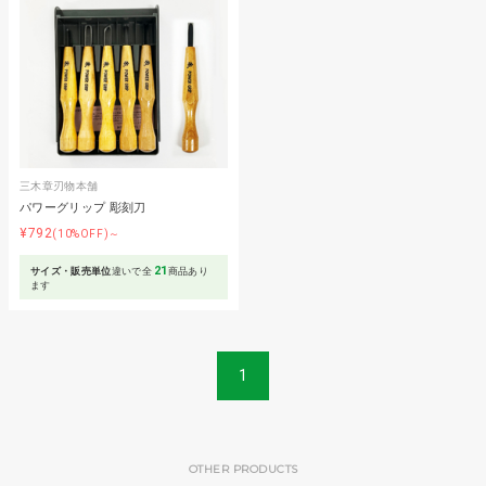
三木章刃物本舗
パワーグリップ 彫刻刀
¥792
(10%OFF)～
21
サイズ・販売単位
違いで全
商品あり
ます
1
OTHER PRODUCTS