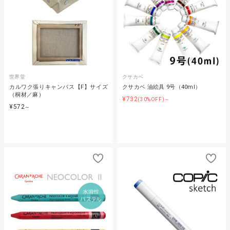
世界堂
クサカベ
カルワク張りキャンバス【F】サイズ
クサカベ 油絵具 9号（40ml）
（桐材／麻）
¥732
(30%OFF)～
¥572
～