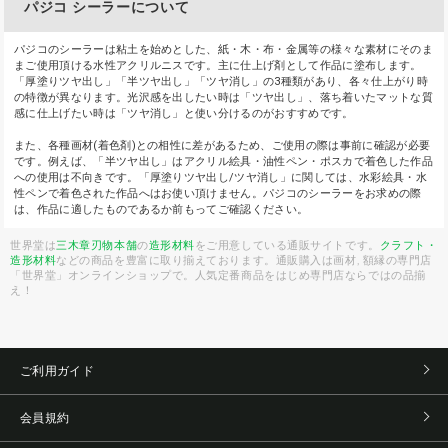
パジコ シーラーについて
パジコのシーラーは粘土を始めとした、紙・木・布・金属等の様々な素材にそのま
まご使用頂ける水性アクリルニスです。主に仕上げ剤として作品に塗布します。
「厚塗りツヤ出し」「半ツヤ出し」「ツヤ消し」の3種類があり、各々仕上がり時
の特徴が異なります。光沢感を出したい時は「ツヤ出し」、落ち着いたマットな質
感に仕上げたい時は「ツヤ消し」と使い分けるのがおすすめです。
また、各種画材(着色剤)との相性に差があるため、ご使用の際は事前に確認が必要
です。例えば、「半ツヤ出し」はアクリル絵具・油性ペン・ポスカで着色した作品
への使用は不向きです。「厚塗りツヤ出し/ツヤ消し」に関しては、水彩絵具・水
性ペンで着色された作品へはお使い頂けません。パジコのシーラーをお求めの際
は、作品に適したものであるか前もってご確認ください。
世界堂は
三木章刃物本舗
の
造形材料
をご用意している通販サイトです。
クラフト・
造形材料
などの商品を豊富に取り揃えております。通販購入は画材, 額縁の専門店
「世界堂」オンラインショップで。人気定番商品をはじめ専門店ならではの品揃
え！
ご利用ガイド
会員規約