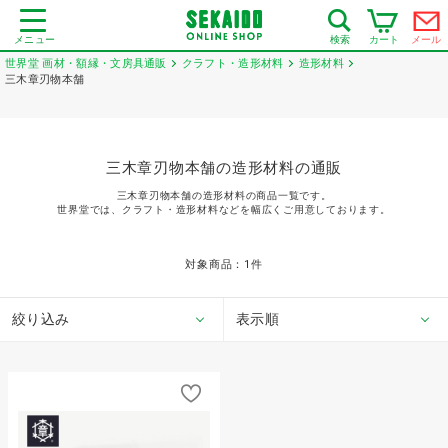
メニュー
カート
メール
検索
世界堂 画材・額縁・文房具通販
クラフト・造形材料
造形材料
三木章刃物本舗
三木章刃物本舗の造形材料の通販
三木章刃物本舗の造形材料の商品一覧です。
世界堂では、クラフト・造形材料などを幅広くご用意しております。
対象商品：
1
件
絞り込み
表示順