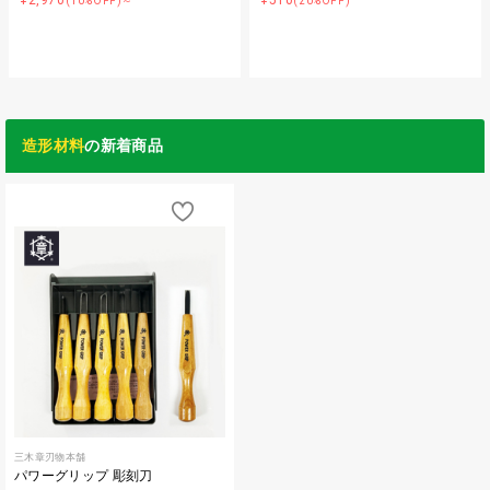
¥2,970
¥510
(10%OFF)～
(20%OFF)
造形材料
の新着商品
三木章刃物本舗
パワーグリップ 彫刻刀