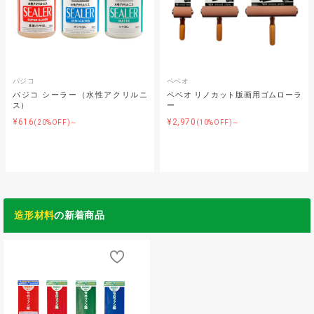
パジコ
ペベオ
パジコ シーラー（水性アクリルニ
ペベオ リノカット版画用ゴムローラ
ス）
ー
¥616
¥2,970
(20%OFF)～
(10%OFF)～
造形材料
の新着商品