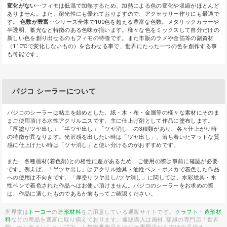
変化がない
⋯フィモは低温で加熱するため、加熱による色の変化や収縮がほとんど
ありません。また、耐光性にも優れておりますので、アクセサリー作りにも最適で
す。
色数が豊富
⋯シリーズ全体で100色を超える豊富な色数。メタリックカラーや
半透明、蓄光など特徴のある色味が揃います。様々な色をミックスして自分だけの
新しい色を創り出せるのもフィモの特徴です。また市販のラメや金箔等の副資材
（110℃で変化しないもの）を合わせる事で、世界にたった一つの色を創作する事
も可能です。
パジコ シーラーについて
パジコのシーラーは粘土を始めとした、紙・木・布・金属等の様々な素材にそのま
まご使用頂ける水性アクリルニスです。主に仕上げ剤として作品に塗布します。
「厚塗りツヤ出し」「半ツヤ出し」「ツヤ消し」の3種類があり、各々仕上がり時
の特徴が異なります。光沢感を出したい時は「ツヤ出し」、落ち着いたマットな質
感に仕上げたい時は「ツヤ消し」と使い分けるのがおすすめです。
また、各種画材(着色剤)との相性に差があるため、ご使用の際は事前に確認が必要
です。例えば、「半ツヤ出し」はアクリル絵具・油性ペン・ポスカで着色した作品
への使用は不向きです。「厚塗りツヤ出し/ツヤ消し」に関しては、水彩絵具・水
性ペンで着色された作品へはお使い頂けません。パジコのシーラーをお求めの際
は、作品に適したものであるか前もってご確認ください。
世界堂は
トーヨー
の
造形材料
をご用意している通販サイトです。
クラフト・造形材
料
などの商品を豊富に取り揃えております。通販購入は画材, 額縁の専門店「世界