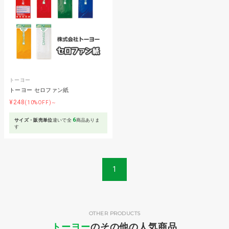
トーヨー
トーヨー セロファン紙
¥248
(10%OFF)～
6
サイズ・販売単位
違いで全
商品ありま
す
1
OTHER PRODUCTS
トーヨー
のその他の人気商品