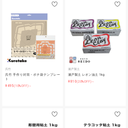
呉竹
瀬戸製土
呉竹 手作り封筒・ポチ袋テンプレー
瀬戸製土 レオン油土 1kg
ト
¥810
(20%OFF)～
¥495
(10%OFF)～