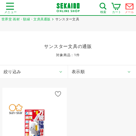
メニュー
カート
メール
検索
世界堂 画材・額縁・文房具通販
サンスター文具
サンスター文具の通販
対象商品：
1
件
絞り込み
表示順