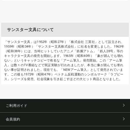
サンスター文具について
「サンスター文具」は1952年（昭和27年）「株式会社 三英社」として設立され、
1959年（昭和34年）「サンスター文具株式会社」に社名を変更しました。1963年
（昭和38年）には、当時ヒットしていたアニメ「鉄腕アトム」「鉄人28号」等の
キャラクター文具の発売を開始します。1965年（昭和40年）「象が踏んでも壊れ
ない」というキャッチコピーで有名な「アーム筆入」発売開始。この「アーム筆
入」は数々のTV番組などで実証実験が行われましたが、本当に像が踏んでも壊れ
ない事が証明されました。現在でも、「NEWアーム筆入」として発売されていま
す。この後も1972年（昭和47年）ベトナム反戦運動のシンボルマーク「ラブピー
ス」シリーズを発売、社会現象を引き起こすほどの大ヒット商品となりました。
ご利用ガイド
会員規約