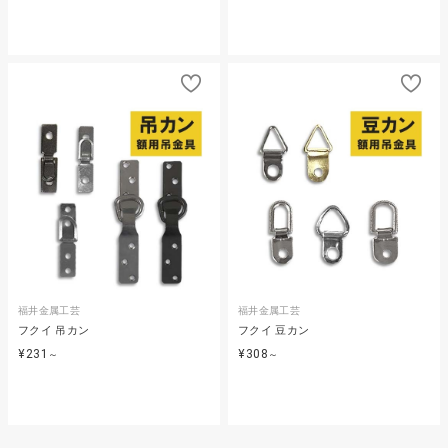
福井金属工芸
福井金属工芸
フクイ 吊カン
フクイ 豆カン
¥231
¥308
～
～