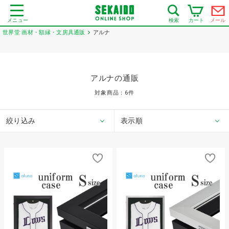
メニュー
カート
メール
検索
世界堂 画材・額縁・文房具通販
アルナ
アルナの通販
対象商品：
6
件
絞り込み
表示順